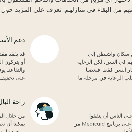
نهم من البقاء في منازلهم. تعرف على المزيد حول
دعم الأسر
 سكان واشنطن إلى
قد يفقد مقد
م في السن، لكن الرعاية
أو يتركون ال
ر السن فقط. فبعضنا
ب الرعاية في مرحلة ما
على تخفيف ه
راحة البال
Icon
WA Care"، كان على الناس أن ينفقوا
من خلال الم
مدخرات حياتهم للتأهل للحصول على برنامج Medicaid من
يمكننا أن نط
أجل.
موجودة لمساع