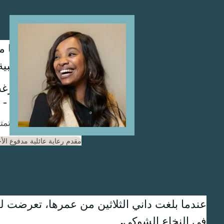
Image
تقول كيه دي إنها م
تكون لها آثار سلبية
برنامج فريد حقًا -
إذا كانت حمات KD تمتلك برنامج WA Cares، فيمكنها استخدام مزاياها في:
مقدم رعاية عائلية مدفوع الأ
عندما بلغت داني الثلاثين من عمرها، تعرضت لم
في النخاع الشوكي.