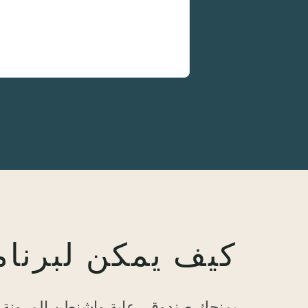
مقدم رعاية عائلية مدفوع الأ
كيف يمكن لبرنامج "WA CARES" أن
يمنحك صندوق رعاية واشنطن المرونة لا