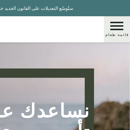
Skip
ستُوسّع التعديلات على القانون الجديد خي
to
main
content
قائمة طعام
يبحث
نساعدك عل