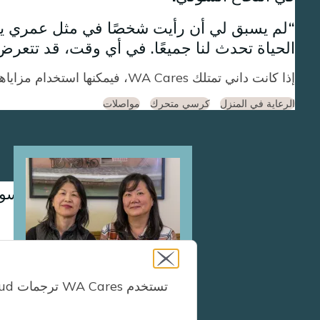
لم يسبق لي أن رأيت شخصًا في مثل عمري يحت
الحياة تحدث لنا جميعًا. في أي وقت، قد تتع
إذا كانت داني تمتلك WA Cares، فيمكنها استخدام مزاياها في:
الرعاية في المنزل
كرسي متحرك
مواصلات
Image
توقفت الأختان سو
لوالدتهما.
نريدها أن تكون آم
سيكون مصدر مثل WA Cares مفيدًا جدًا في تخفيف هذا الجانب الما
تستخدم WA Cares ترجمات Google Cloud لتوفير ترجمات حاسوبية آلية لهذا الموقع الإلكتروني.
إذا كانت والدة Sun-Hee وYunhee تمتلك WA Cares، فيمكنها استخدام مزاياها في: