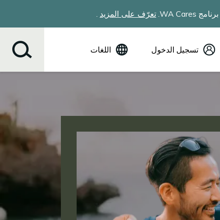
WA Car.
تعرّف على المزيد
.
تسجيل الدخول
اللغات
(English) إنجليزية
Español
Tiếng Việt
Русский
简体中文
繁体中文
한국어
عربي
ខ្មែរ
українська
Soomaali
ਪੰਜਾਬੀ