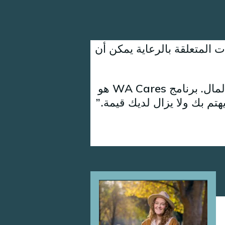
ات المتعلقة بالرعاية يمكن أن
آخر شيء قد ترغب في أن يفكر فيه الناس في سنواتهم الذهبية هو المال. برنامج WA Cares هو
هتم بك ولا يزال لديك قيمة.
Image