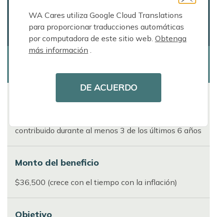
Vía rápida para los trabajadores de WA que han
WA Cares utiliza Google Cloud Translations
contribuido 3 de los últimos 6 años y tienen una
para proporcionar traducciones automáticas
necesidad repentina de atención
por computadora de este sitio web.
Obtenga
más información
.
Beneficio completo
DE ACUERDO
Requisito
En el momento de solicitar los beneficios, haber
contribuido durante al menos 3 de los últimos 6 años
Monto del beneficio
$36,500 (crece con el tiempo con la inflación)
Objetivo