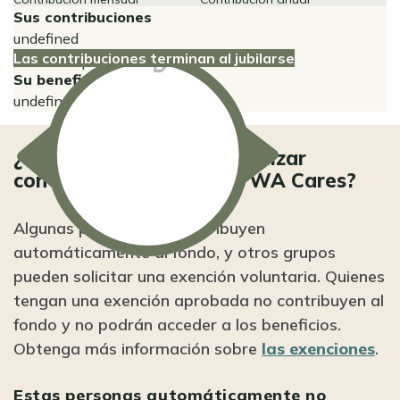
Sus contribuciones
undefined
Las contribuciones terminan al jubilarse
Show
Entradas de edad
Edad a la que se jubila
Su beneficio
undefined
¿Quién está exento de realizar
contribuciones al Fondo WA Cares?
Algunas personas no contribuyen
automáticamente al fondo, y otros grupos
pueden solicitar una exención voluntaria. Quienes
tengan una exención aprobada no contribuyen al
fondo y no podrán acceder a los beneficios.
Obtenga más información sobre
las exenciones
.
Estas personas automáticamente no