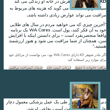
KD از اینکه مادرشوهرش در خانه او زندگی می کند
سپاسگزار است، اما می گوید که هزینه های مربوط به
مراقبت می تواند عوارض زیادی داشته باشد.
آخرین چیزی که می خواهید مردم در سال های طلایی
خود به آن فکر کنند، پول است. WA Cares یک برنامه
واقعا منحصربفرد است – برای دانستن اینکه با افزایش
سن، همچنان از شما مراقبت می شود و هنوز ارزشمند
هستید.
اگر مادر شوهر KD دارای WA Cares بود، می توانست از مزایای خود
برای موارد زیر استفاده کند:
مراقب خانواده با حقوق
ارزیابی ایمنی خانه
خدمات استراحت مراقبتی
Image
دنی در 30 سالگی در طی یک عمل پزشکی معمول دچار
عارضه ای شد که باعث آسیب نخاعی او شد.