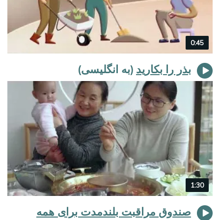
Video
0:45
duration
بذر را بکارید
Video
1:30
duration
صندوق مراقبت بلندمدت برای همه