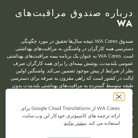
درباره صندوق مراقبت‌های
WA
صندوق WA Cares نتیجه سال‌ها تحقیق در مورد چگونگی
دسترسی همه کارگران در واشنگتن به مراقبت‌های بهداشتی
است. WA Cares به عنوان یک برنامه بیمه مراقبت‌های بهداشتی
عمومی بلندمدت، پوشش بیمه‌ای را برای همه کارگران صرف
نظر از شرایط از پیش موجود تضمین می‌کند. واشنگتن اولین
ایالت در کشور است که راهی مقرون به صرفه برای دسترسی
طبقه متوسط گسترده به مراقبت‌های بهداشتی بلندمدت بدون
نیاز به صرف پس‌انداز زندگی خود ایجاد کرده است.
WA Cares از Google Cloud Translations برای
صندوق مراقبت‌های WA توسط وزارت خدمات اجتماعی و
ارائه ترجمه های کامپیوتری خودکار این وب سایت
بهداشتی ایالت واشنگتن، با همکاری سازمان مراقبت‌های
استفاده می کند.
بیشتر بدانید
.
بهداشتی ایالت واشنگتن و اداره امنیت اشتغال اداره می‌شود.