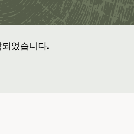
አማርኛ
فارسی، فارسی
ትግሪኛ
타갈로그어
ພາສາລາວ
작되었습니다.