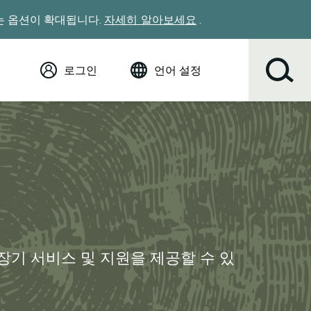
있는 옵션이 확대됩니다.
자세히 알아보세요
.
로그인
언어 설정
영어 (English)
Español
Tiếng Việt
Русский
简体中文
繁体中文
한국어
عربي
ខ្មែរ
 장기 서비스 및 지원을 제공할 수 있
українська
Soomaali
ਪੰਜਾਬੀ