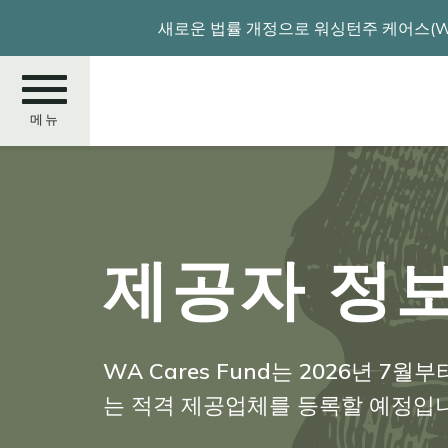
주
새로운 법률 개정으로 워싱턴주 케어스(WA
요
콘
텐
츠
메뉴
로
건
너
찾
뛰
기
기
제공자 정
WA Cares Fund는 2026년 
는 적격 제공업체를 등록할 예정입니