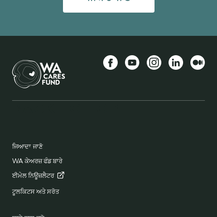
Facebook
YouTube
Instagram
LinkedIn
ਵੱਧ
BACK TO TOP
FOOTER
ਜਿਆਦਾ ਜਾਣੋ
WA ਕੇਅਰਜ਼ ਫੰਡ ਬਾਰੇ
ਈਮੇਲ
ਨਿਊਜ਼ਲੈਟਰ
ਟੂਲਕਿਟਸ ਅਤੇ ਸਰੋਤ