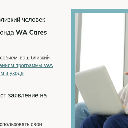
близкий человек
 фонда WA Cares
особием, ваш близкий
ваниям программы WA
ям в уходе
.
ст заявление на
использовать свои