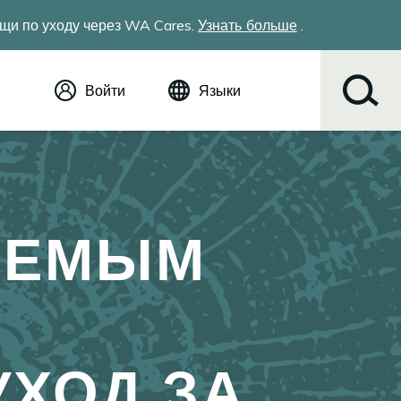
щи по уходу через WA Cares.
Узнать больше
.
Войти
Языки
Английский (English)
Español
Tiếng Việt
Русский
简体中文
АЕМЫМ
繁体中文
한국어
عربي
ខ្មែរ
українська
Soomaali
ХОД ЗА
ਪੰਜਾਬੀ