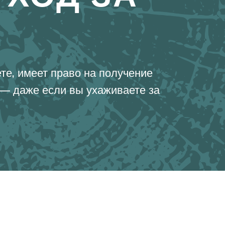
አማርኛ
فارسی، فارسی
ትግሪኛ
тагальский
ພາສາລາວ
те, имеет право на получение
— даже если вы ухаживаете за