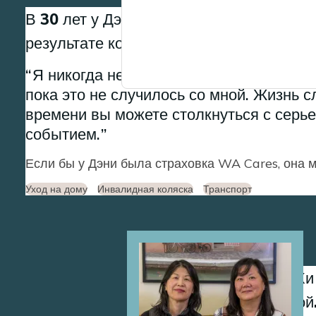
В 30 лет у Дэни возникло осложнение 
результате которого она получила травм
Я никогда не видел, чтобы кто-то в мо
пока это не случилось со мной. Жизнь 
времени вы можете столкнуться с серь
событием.
Если бы у Дэни была страховка WA Cares, она м
Уход на дому
Инвалидная коляска
Транспорт
Image
Сестры Сон-Хи 
за своей мамой