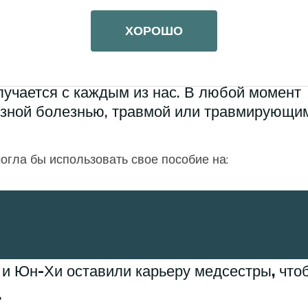
во время обычной медицинской процедуры, 
ХОРОШО
у спинного мозга.
ем возрасте нуждался в длительном уходе,
случается с каждым из нас. В любой момент
езной болезнью, травмой или травмирующи
огла бы использовать свое пособие на:
и Юн-Хи оставили карьеру медсестры, что
.