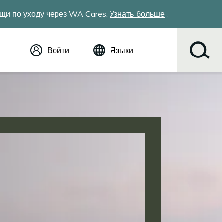
щи по уходу через WA Cares.
Узнать больше
.
Войти
Языки
Английский (English)
Español
Tiếng Việt
Русский
简体中文
繁体中文
한국어
عربي
ខ្មែរ
українська
Soomaali
ਪੰਜਾਬੀ