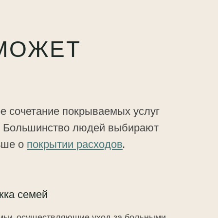
 МОЖЕТ
е сочетание покрываемых услуг
. Большинство людей выбирают
ьше о
покрытии расходов
.
жка семей
мьи, осуществляющие уход за больными