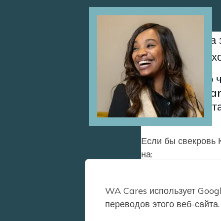
Image
КД благодарна з
связанные с ух
Последнее, о ч
деньги. WA Car
что когда вы с
ценны.
Если бы свекровь 
на:
Оплачиваемый семейны
WA Cares использует Goog
переводов этого веб-сайта