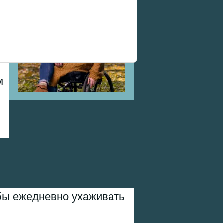
в
м
бы ежедневно ухаживать