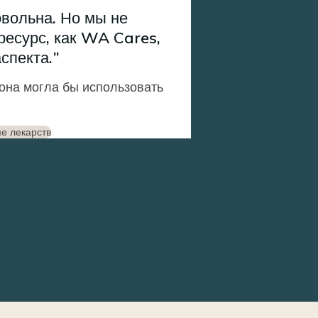
овольна. Но мы не
 ресурс, как WA Cares,
аспекта.
она могла бы использовать
е лекарств