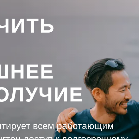
ЧИТЬ
Image
ШНЕЕ
ОЛУЧИЕ
нтирует всем работающим
гтон доступ к долгосрочному