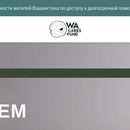
ости жителей Вашингтона по доступу к долгосрочной помо
ЕМ