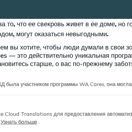
а то, что ее свекровь живет в ее доме, но г
одом, могут оказаться невыгодными.
ем вы хотите, чтобы люди думали в свои з
es — это действительно уникальная програ
тановитесь старше, о вас по-прежнему забо
КД была участником программы WA Cares, она могла
й сиделка
Оценка безопасности дома
Услуги по уходу
le Cloud Translations для предоставления автомат
.
Узнать больше
.