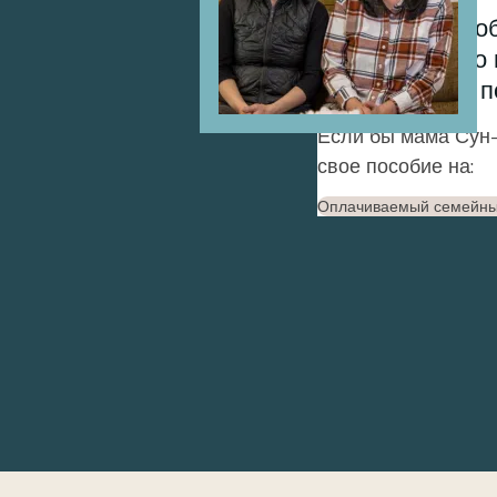
Мы хотим, чтоб
работали в это 
был бы очень п
Если бы мама Сун-
свое пособие на:
Оплачиваемый семейны