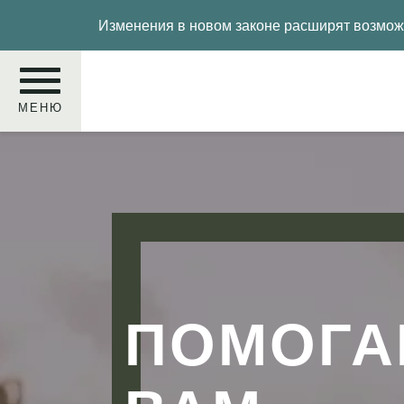
Перейти
Изменения в новом законе расширят возможн
к
основному
содержанию
МЕНЮ
Поиск
u
ния
ПОМОГА
ние
й