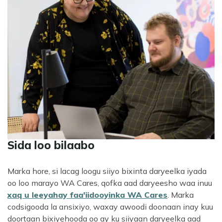
Sida loo bilaabo
Marka hore, si lacag loogu siiyo bixinta daryeelka iyada
oo loo marayo WA Cares, qofka aad daryeesho waa inuu
xaq u leeyahay faa'iidooyinka WA Cares
. Marka
codsigooda la ansixiyo, waxay awoodi doonaan inay kuu
doortaan bixiyehooda oo ay ku siiyaan daryeelka aad