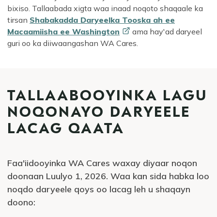
bixiso. Tallaabada xigta waa inaad noqoto shaqaale ka
tirsan
Shabakadda Daryeelka Tooska ah ee
Macaamiisha ee
Washington
ama hay'ad daryeel
guri oo ka diiwaangashan WA Cares.
TALLAABOOYINKA LAGU
NOQONAYO DARYEELE
LACAG QAATA
Faa'iidooyinka WA Cares waxay diyaar noqon
doonaan Luulyo 1, 2026. Waa kan sida habka loo
noqdo daryeele qoys oo lacag leh u shaqayn
doono: