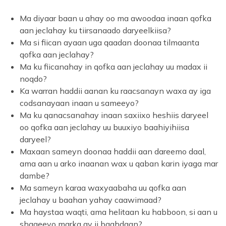
Ma diyaar baan u ahay oo ma awoodaa inaan qofka
aan jeclahay ku tiirsanaado daryeelkiisa?
Ma si fiican ayaan uga qaadan doonaa tilmaanta
qofka aan jeclahay?
Ma ku fiicanahay in qofka aan jeclahay uu madax ii
noqdo?
Ka warran haddii aanan ku raacsanayn waxa ay iga
codsanayaan inaan u sameeyo?
Ma ku qanacsanahay inaan saxiixo heshiis daryeel
oo qofka aan jeclahay uu buuxiyo baahiyihiisa
daryeel?
Maxaan sameyn doonaa haddii aan dareemo daal,
ama aan u arko inaanan wax u qaban karin iyaga mar
dambe?
Ma sameyn karaa waxyaabaha uu qofka aan
jeclahay u baahan yahay caawimaad?
Ma haystaa waqti, ama helitaan ku habboon, si aan u
shaqeeyo marka ay ii baahdaan?