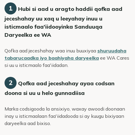
1
Hubi si aad u aragto haddii qofka aad
jeceshahay uu xaq u leeyahay inuu u
isticmaalo faa'iidooyinka Sanduuqa
Daryeelka ee WA
Qofka aad jeceshahay waa inuu buuxiyaa
shuruudaha
tabarucaadka iyo baahiyaha daryeelka
ee WA Cares
si uu u isticmaalo faa'iidadan.
2
Qofka aad jeceshahay ayaa codsan
doona si uu u helo gunnadiisa
Marka codsigooda la ansixiyo, waxay awoodi doonaan
inay u isticmaalaan faa'iidadooda si ay kuugu bixiyaan
daryeelka aad bixiso.