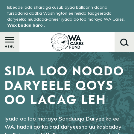
Skip
Isbeddellada sharciga cusub ayaa ballaarin doona
to
fursadaha dadka Washington ee helida taageerada
main
daryeelka muddada-dheer iyada oo loo marayo WA Cares.
Wax badan baro
.
content
MENU
SIDA LOO NOQDO
Raadi
DARYEELE QOYS
OO LACAG LEH
Iyada oo loo marayo Sanduuqa Daryeelka ee
WA, haddii qofka aad daryeesho uu kasbaday
ka