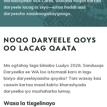
faa'iidooyinka WA Cares, waxaad noqon kartaa
daryeele lacag la siiyo—xitaa haddii aad
daryeesho xaaskaaga/saygaaga.
NOQO DARYEELE QOYS
OO LACAG QAATA
Ma ogtahay laga bilaabo Luulyo 2026, Sanduuqa
Daryeelka ee WA loo isticmaali karo in lagu
bixiyo daryeelayaasha qoyska? Tani waxay kaa
caawin kartaa inaad kabto kharashyada
daryeelka iyo mushaharka lumay.
Waxa la tixgelinayo