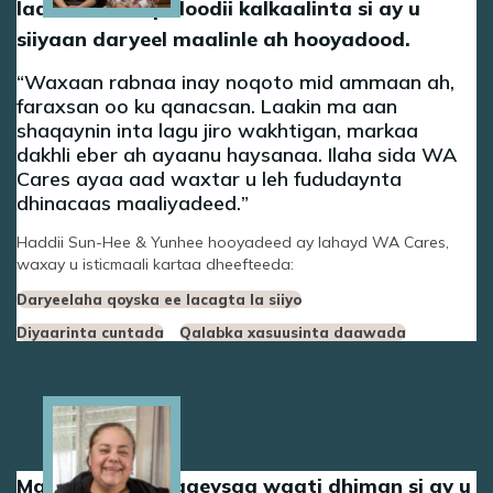
laabteen shaqadoodii kalkaalinta si ay u
siiyaan daryeel maalinle ah hooyadood.
Waxaan rabnaa inay noqoto mid ammaan ah,
faraxsan oo ku qanacsan. Laakin ma aan
shaqaynin inta lagu jiro wakhtigan, markaa
dakhli eber ah ayaanu haysanaa. Ilaha sida WA
Cares ayaa aad waxtar u leh fududaynta
dhinacaas maaliyadeed.
Haddii Sun-Hee & Yunhee hooyadeed ay lahayd WA Cares,
waxay u isticmaali kartaa dheefteeda:
Daryeelaha qoyska ee lacagta la siiyo
Diyaarinta cuntada
Qalabka xasuusinta daawada
Image
Maria waxay shaqeysaa waqti dhiman si ay u