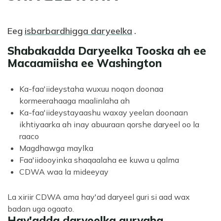
Eeg
isbarbardhigga daryeelka
.
Shabakadda Daryeelka Tooska ah ee
Macaamiisha ee Washington
Ka-faa'iideystaha wuxuu noqon doonaa
kormeerahaaga maalinlaha ah
Ka-faa'iideystayaashu waxay yeelan doonaan
ikhtiyaarka ah inay abuuraan qorshe daryeel oo la
raaco
Magdhawga maylka
Faa'iidooyinka shaqaalaha ee kuwa u qalma
CDWA waa la mideeyay
La xiriir CDWA ama hay'ad daryeel guri si aad wax
badan uga ogaato.
Hay'adda daryeelka guryaha