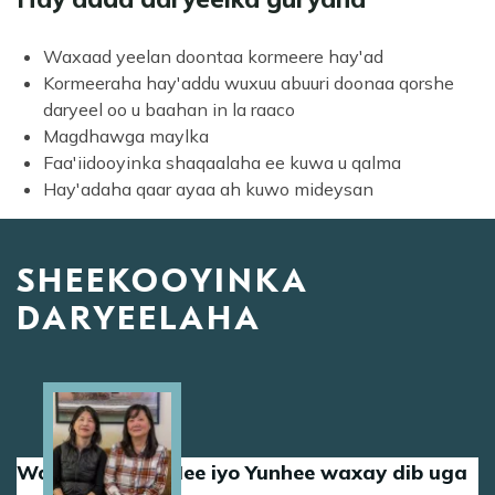
Waxaad yeelan doontaa kormeere hay'ad
Kormeeraha hay'addu wuxuu abuuri doonaa qorshe
daryeel oo u baahan in la raaco
Magdhawga maylka
Faa'iidooyinka shaqaalaha ee kuwa u qalma
Hay'adaha qaar ayaa ah kuwo mideysan
SHEEKOOYINKA
DARYEELAHA
Image
Walaashii Sun-Hee iyo Yunhee waxay dib uga