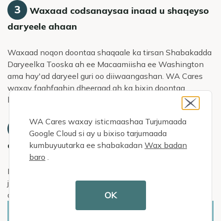
3
Waxaad codsanaysaa inaad u shaqeyso
daryeele ahaan
Waxaad noqon doontaa shaqaale ka tirsan Shabakadda
Daryeelka Tooska ah ee Macaamiisha ee Washington
ama hay'ad daryeel guri oo diiwaangashan. WA Cares
waxay faahfaahin dheeraad ah ka bixin doontaa
habkan marka Luulyo 2026 soo dhawaato.
WA Cares waxay isticmaashaa Turjumaada
4
Bilow inaad lacag ku hesho daryeelka
Google Cloud si ay u bixiso tarjumaada
aad siiso qofka aad jeceshahay
kumbuyuutarka ee shabakadan
Wax badan
baro
.
Marka laguu shaqaaleeyo daryeele ahaan, qofka aad
jeceshahay wuxuu oggolaan karaa oggolaanshaha
OK
daryeelka aad bixiso.