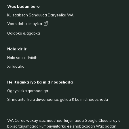
FOOTER
Wax badan baro
Ku saabsan Sanduuqa Daryeelka WA
Warsidaha
iimaylka
Qalabka & agabka
Nala xiriir
Nala soo xidhiidh
Xirfadaha
Helitaanka iyo ka mid noqoshada
Ogeysiiska qarsoodiga
Sinnaanta, kala duwanaanta, gelida & ka mid noqoshada
WA Cares waxay isticmaashaa Turjumaada Google Cloud si ay u
bixiso tarjumaada kumbuyuutarka ee shabakadan
Wax badan