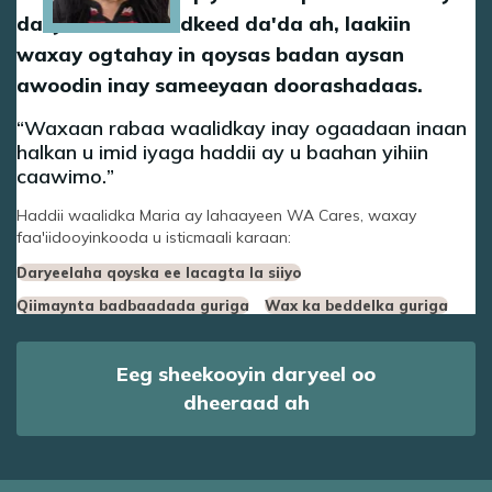
daryeesho waalidkeed da'da ah, laakiin
waxay ogtahay in qoysas badan aysan
awoodin inay sameeyaan doorashadaas.
Waxaan rabaa waalidkay inay ogaadaan inaan
halkan u imid iyaga haddii ay u baahan yihiin
caawimo.
Haddii waalidka Maria ay lahaayeen WA Cares, waxay
faa'iidooyinkooda u isticmaali karaan:
Daryeelaha qoyska ee lacagta la siiyo
Qiimaynta badbaadada guriga
Wax ka beddelka guriga
Eeg sheekooyin daryeel oo
dheeraad ah