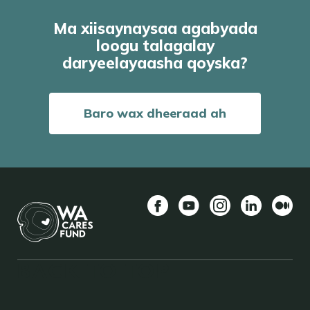
Ma xiisaynaysaa agabyada
loogu talagalay
daryeelayaasha qoyska?
Baro wax dheeraad ah
Facebook
YouTube
Instagram
LinkedIn
Mediu
BACK TO TOP