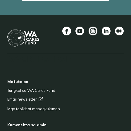
Facebook
YouTube
Instagram
LinkedIn
Mediu
BACK TO TOP
FOOTER
Matuto pa
Tungkol sa WA Cares Fund
Email
newsletter
Mga toolkit at mapagkukunan
Kumonekta sa amin