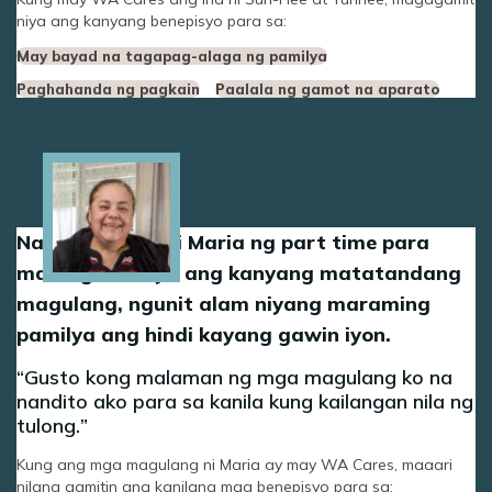
niya ang kanyang benepisyo para sa:
May bayad na tagapag-alaga ng pamilya
Paghahanda ng pagkain
Paalala ng gamot na aparato
Image
Nagtatrabaho si Maria ng part time para
maalagaan niya ang kanyang matatandang
magulang, ngunit alam niyang maraming
pamilya ang hindi kayang gawin iyon.
Gusto kong malaman ng mga magulang ko na
nandito ako para sa kanila kung kailangan nila ng
tulong.
Kung ang mga magulang ni Maria ay may WA Cares, maaari
nilang gamitin ang kanilang mga benepisyo para sa: