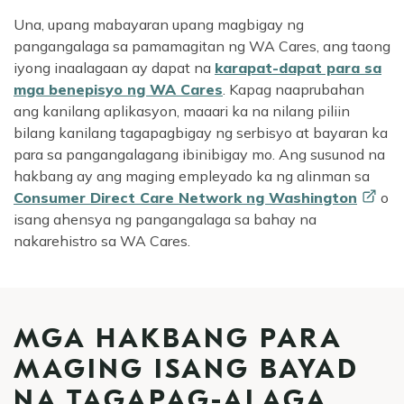
Una, upang mabayaran upang magbigay ng
pangangalaga sa pamamagitan ng WA Cares, ang taong
iyong inaalagaan ay dapat na
karapat-dapat para sa
mga benepisyo ng WA Cares
. Kapag naaprubahan
ang kanilang aplikasyon, maaari ka na nilang piliin
bilang kanilang tagapagbigay ng serbisyo at bayaran ka
para sa pangangalagang ibinibigay mo. Ang susunod na
hakbang ay ang maging empleyado ka ng alinman sa
Consumer Direct Care Network ng
Washington
o
isang ahensya ng pangangalaga sa bahay na
nakarehistro sa WA Cares.
MGA HAKBANG PARA
MAGING ISANG BAYAD
NA TAGAPAG-ALAGA