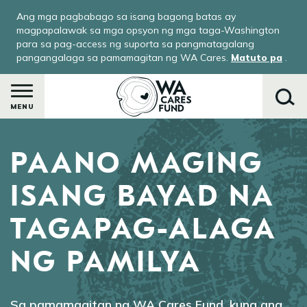
Skip
Ang mga pagbabago sa isang bagong batas ay
to
magpapalawak sa mga opsyon ng mga taga-Washington
main
para sa pag-access ng suporta sa pangmatagalang
pangangalaga sa pamamagitan ng WA Cares.
Matuto pa
.
content
MENU
PAANO MAGING
Maghanap
ISANG BAYAD NA
TAGAPAG-ALAGA
le
menu
NG PAMILYA
-
ay
Sa pamamagitan ng WA Cares Fund, kung ang