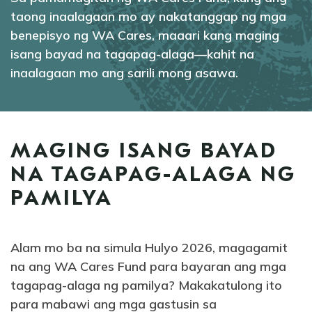
taong inaalagaan mo ay nakatanggap ng mga
benepisyo ng WA Cares, maaari kang maging
episyo
isang bayad na tagapag-alaga—kahit na
inaalagaan mo ang sarili mong asawa.
MAGING ISANG BAYAD
NA TAGAPAG-ALAGA NG
PAMILYA
Alam mo ba na simula Hulyo 2026, magagamit
na ang WA Cares Fund para bayaran ang mga
tagapag-alaga ng pamilya? Makakatulong ito
para mabawi ang mga gastusin sa