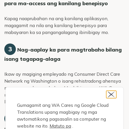
para ma-access ang kanilang benepisyo
Kapag naaprubahan na ang kanilang aplikasyon,
magagamit na nila ang kanilang benepisyo para
mabayaran ka sa pangangalagang ibinibigay mo.
3
Nag-aaplay ka para magtrabaho bilang
isang tagapag-alaga
Ikaw ay magiging empleyado ng Consumer Direct Care
Network ng Washington o isang rehistradong ahensya
ng pangangalaga sa bahay. Magbibigay ang WA Cares
ng mas maraming detalye tungkol sa prosesong ito
habang papalapit ang Hulyo 2026.
Gumagamit ang WA Cares ng Google Cloud
Translations upang magbigay ng mga
4
Simulan ang pagtanggap ng bayad para
awtomatikong pagsasalin sa computer ng
website na ito.
Matuto pa
.
sa pag-aalaga sa iyong mahal sa buhay