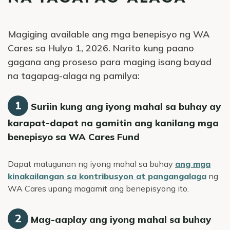
Magiging available ang mga benepisyo ng WA
Cares sa Hulyo 1, 2026. Narito kung paano
gagana ang proseso para maging isang bayad
na tagapag-alaga ng pamilya:
1
Suriin kung ang iyong mahal sa buhay ay
karapat-dapat na gamitin ang kanilang mga
benepisyo sa WA Cares Fund
Dapat matugunan ng iyong mahal sa buhay
ang mga
kinakailangan sa kontribusyon at pangangalaga
ng
WA Cares upang magamit ang benepisyong ito.
2
Mag-aaplay ang iyong mahal sa buhay