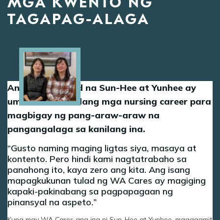
MGA KWENTO NG
TAGAPAG-ALAGA
Image
Ang magkapatid na Sun-Hee at Yunhee ay
umatras sa kanilang mga nursing career para
magbigay ng pang-araw-araw na
pangangalaga sa kanilang ina.
Gusto naming maging ligtas siya, masaya at
kontento. Pero hindi kami nagtatrabaho sa
panahong ito, kaya zero ang kita. Ang isang
mapagkukunan tulad ng WA Cares ay magiging
kapaki-pakinabang sa pagpapagaan ng
pinansyal na aspeto.
Kung may WA Cares ang ina ni Sun-Hee at Yunhee, magagamit