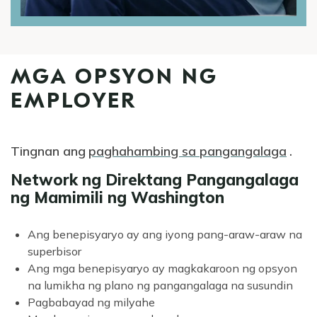
MGA OPSYON NG
EMPLOYER
Tingnan ang
paghahambing sa pangangalaga
.
Network ng Direktang Pangangalaga
ng Mamimili ng Washington
Ang benepisyaryo ay ang iyong pang-araw-araw na
superbisor
Ang mga benepisyaryo ay magkakaroon ng opsyon
na lumikha ng plano ng pangangalaga na susundin
Pagbabayad ng milyahe