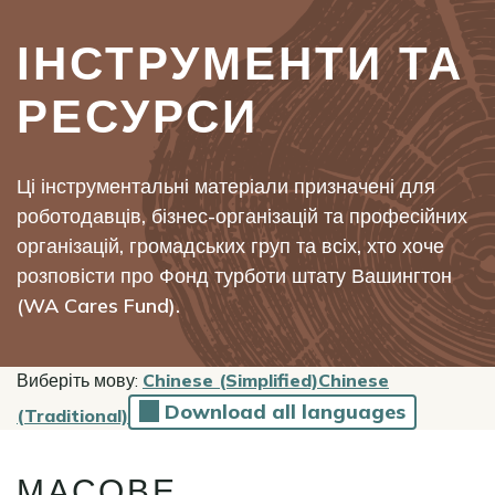
ІНСТРУМЕНТИ ТА
Пошук
РЕСУРСИ
Ці інструментальні матеріали призначені для
роботодавців, бізнес-організацій та професійних
організацій, громадських груп та всіх, хто хоче
розповісти про Фонд турботи штату Вашингтон
(WA Cares Fund).
Виберіть мову:
Chinese (Simplified)
Chinese
Download all languages
(Traditional)
МАСОВЕ