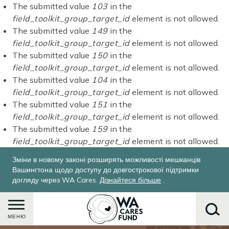
ПОВІДОМЛЕННЯ
Перейти
The submitted value
103
in the
field_toolkit_group_target_id
element is not allowed.
до
ПРО
The submitted value
149
in the
основного
ПОМИЛКУ
field_toolkit_group_target_id
element is not allowed.
вмісту
The submitted value
150
in the
field_toolkit_group_target_id
element is not allowed.
The submitted value
104
in the
field_toolkit_group_target_id
element is not allowed.
The submitted value
151
in the
field_toolkit_group_target_id
element is not allowed.
The submitted value
159
in the
field_toolkit_group_target_id
element is not allowed.
Зміни в новому законі розширять можливості мешканців
Вашингтона щодо доступу до довгострокової підтримки
догляду через WA Cares.
Дізнайтеся більше
.
МЕНЮ