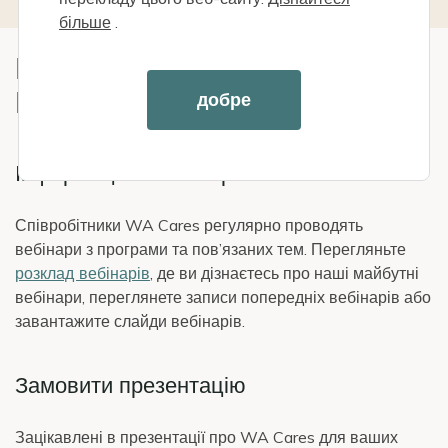
більше
.
ВЕБІНАРИ ТА
ПРЕЗЕНТАЦІЇ
добре
Інформаційні вебінари
Співробітники WA Cares регулярно проводять
вебінари з програми та пов’язаних тем. Перегляньте
розклад вебінарів
, де ви дізнаєтесь про наші майбутні
вебінари, переглянете записи попередніх вебінарів або
завантажите слайди вебінарів.
Замовити презентацію
Зацікавлені в презентації про WA Cares для ваших