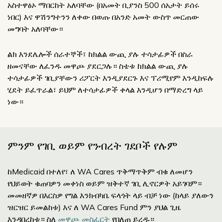
አስተዋፅኦ ማበርከት አለባቸው (በአመት ቢያንስ 500 ሰአታት ይሰሩ
ነበር) እና ዋሽንግተንን ለቀው በወጡ በአንድ አመት ውስጥ መርጠው
መግባት አለባቸው።
ልክ እንደሌሎች ሰራተኞች፣ ከክልል ውጪ ያሉ ተሳታፊዎች በስራ
ዘመናቸው ለፈንዱ መዋጮ ያደርጋሉ። ስቴቱ ከክልል ውጪ ያሉ
ተሳታፊዎች ገቢያቸውን ሪፖርት እንዲያደርጉ እና ፕሪሚየም እንዲከፍሉ
ሂደት ይፈጥራል፣ ይህም ለተሳታፊዎች ቀላል እንዲሆን በማድረግ ላይ
ነው።
ምንም የገቢ ወይም የንብረት ገደቦች የሉም
ከMedicaid በተለየ፣ ለ WA Cares ጥቅማጥቅም ብቁ ለመሆን
የህይወት ቁጠባዎን መቀነስ ወይም ዝቅተኛ ገቢ ሊኖርዎት አይገባም።
መመዘኛዎ በእርስዎ የግል እንክብካቤ ፍላጎት ላይ ብቻ ነው (ከላይ ያለውን
ዝርዝር ይመልከቱ) እና ለ WA Cares Fund ምን ያህል ጊዜ
እንዳበረከቱ። ስለ
መዋጮ መስፈርት
የበለጠ ይረዱ።