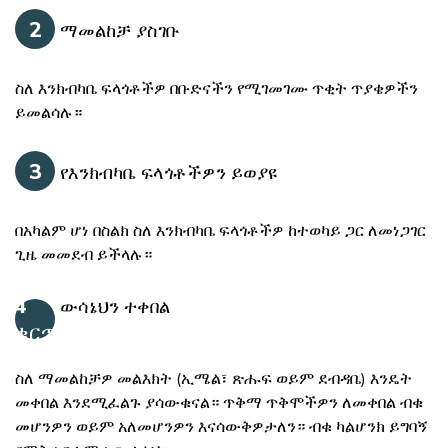
2
ማመልከቻ ያስገቡ
ስለ እንክብካቤ ፍላጎቶችዎ በቡድናችን የሚገመገሙ ጥቂት ጥያቄዎችን
ይመልሳሉ።
3
የእንክብካቤ ፍላጎቶችዎን ይወያዩ
በአካልም ሆነ በስልክ ስለ እንክብካቤ ፍላጎቶችዎ ከተወካይ ጋር ለመነጋገር
ጊዜ መመደብ ይችላሉ።
4
ውሳኔህን ተቀበል
ቁርጥ
ስለ ማመልከቻዎ መልእክት (ኢሜል፣ ጽሑፍ ወይም ደብዳቤ) እንዴት
መቀበል እንደሚፈልጉ ያሳውቁናል። ጥቅማ ጥቅሞችዎን ለመቀበል ብቁ
መሆንዎን ወይም አለመሆንዎን እናሳውቅዎታለን። ብቁ ካልሆንክ ይግባኝ