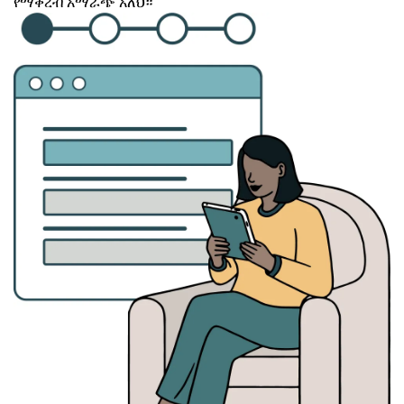
የማቅረብ አማራጭ አለህ።
Image