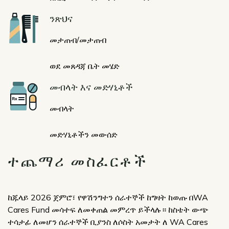
Icon
ንጽህና
መታጠብ/መታጠብ
ወደ መጸዳጃ ቤት መሄድ
Icon
መብላት እና መድሃኒቶች
መብላት
መድሃኒቶችን መውሰድ
ተጨማሪ መስፈርቶች
ከጁላይ 2026 ጀምሮ፣ የዋሽንግተን ሰራተኞች ከግዛት ከወጡ በWA
Cares Fund መሳተፍ ለመቀጠል መምረጥ ይችላሉ። ከስቴት ውጭ
ተሳታፊ ለመሆን ሰራተኞች ቢያንስ ለሶስት አመታት ለ WA Cares