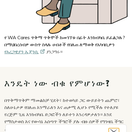
የ WA Cares ጥቅማ ጥቅሞች ከመገኘቱ በፊት እንክብካቤ ይፈልጋሉ?
በማህበረሰብዎ ውስጥ ስላሉ ሀብቶች የበለጠ ለማወቅ
የአካባቢዎን
የአረጋዊያን
ኤጀንሲ
ያነጋግሩ።
እንዴት ነው ብቁ የምሆነው?
በጥቅማጥቅም ማመልከቻ ሂደት፣ ከተወካይ ጋር ውይይትን ጨምሮ፣
ስለሁኔታዎ የበለጠ እንማራለን እና ጠቃሚ ሊሆኑ የሚችሉ የተለያዩ
የረጅም ጊዜ እንክብካቤ ድጋፎችን ለይተን እንረዳዎታለን።
እንደ
የማስታወስ እና የውሳኔ አሰጣጥ ችግሮች ያሉ ብዙ ሰዎች የግንዛቤ ችግር
ያለባቸው ሰዎች የዕለት ተዕለት ኑሮን ብቻቸውን ለማጠናቀቅ