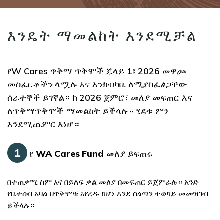
እንዴት ማመልከት እንደሚቻል
የW Cares ጥቅማ ጥቅሞች ጁላይ 1፣ 2026 መዋጮ
መስፈርቶችን ላሟሉ እና እንክብካቤ ለሚያስፈልጋቸው
ሰራተኞች ይገኛል። ከ 2026 ጀምሮ፣ መለያ መፍጠር እና
ለጥቅማጥቅሞች ማመልከት ይችላሉ። ሂደቱ ምን
እንደሚጨምር እነሆ።
1
የ WA Cares Fund መለያ ይፍጠሩ
በተጠቃሚ ስም እና በይለፍ ቃል መለያ በመፍጠር ይጀምራሉ። አንድ
የቤተሰብ አባል በጥቅሞቹ እየረዱ ከሆነ እንደ ስልጣን ተወካይ መመዝገብ
ይችላሉ።