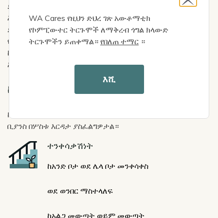
ይታገላሉ። እነሱ የሚያደርጉትን እንደሚከታተል ወይም አንድ
እንቅስቃሴ እንዲጀምሩ እንደሚጠቁማቸው ክትትል ሊያስፈልጋቸው
WA Cares የዚህን ድህረ ገጽ አውቶማቲክ
ይችላል። አንድ ሰው የእለት ተእለት እንቅስቃሴን ለማጠናቀቅ ክትትል
የኮምፒውተር ትርጉሞች ለማቅረብ ጎግል ክላውድ
የሚያስፈልገው ከሆነ ጥቅማጥቅሞችን ለማግኘት እርዳታ
ትርጉሞችን ይጠቀማል።
የበለጠ ተማር
።
ከሚያስፈልጋቸው ሶስት የእለት ተእለት እንቅስቃሴዎች ውስጥ እንደ
አንዱ ይቆጠራል።
እሺ
ከእነዚህ ውስጥ በአንዱ እርዳታ ይፈልጋሉ?
ከታች ከተዘረዘሩት ከእነዚህ የዕለት ተዕለት እንቅስቃሴዎች ውስጥ
ቢያንስ በሦስቱ እርዳታ ያስፈልግዎታል።
Icon
ተንቀሳቃሽነት
ከአንድ ቦታ ወደ ሌላ ቦታ መንቀሳቀስ
ወደ ወንበር ማስተላለፍ
ከአልጋ መውጣት ወይም መውጣት