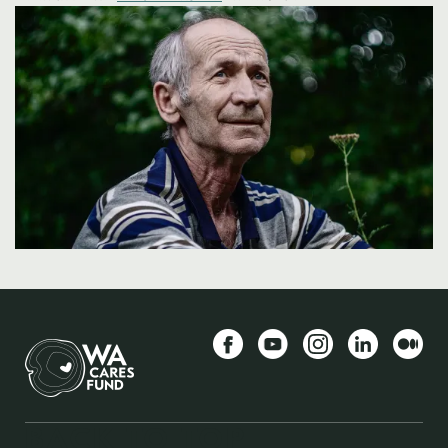
Image
Facebook
YouTube
Instagram
LinkedIn
መካከለኛ
BACK TO TOP