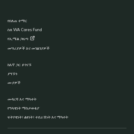
FOOTER
የበለጠ ተማር
ስለ WA Cares Fund
የኢሜል
ጋዜጣ
መሣሪያዎች እና መገልገያዎች
ከእኛ ጋር ይገናኙ
ያግኙን
ሙያዎች
መዳረሻ እና ማካተት
የግላዊነት ማስታወቂያ
ፍትሃዊነት፣ ልዩነት፣ ተደራሽነት እና ማካተት