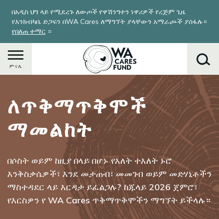
Skip
በአዲስ ህግ ላይ የሚደረጉ ለውጦች የዋሽንግተን ነዋሪዎች የረጅም ጊዜ
to
የእንክብካቤ ድጋፍን በWA Cares ለማግኘት ያላቸውን አማራጮች ያሰፋሉ።
main
የበለጠ ተማር
።
content
ምናሌ
ለጥቅማጥቅሞች
ፈልግ
ማመልከት
በሶስት ወይም ከዚያ በላይ በሆኑ የእለት ተእለት ኑሮ
እንቅስቃሴዎች፣ እንደ መታጠብ፣ መመገብ ወይም መድሃኒቶችን
ማስተዳደር ላይ እርዳታ ይፈልጋሉ? ከጁላይ 2026 ጀምሮ፣
የእርስዎን የ WA Cares ጥቅማጥቅሞችን ማግኘት ይችላሉ።