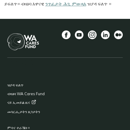
ይፍለጥ። ብዛዕባ እዋናዊ
ንጥፈታት ሕጊ ምውጻእ
ዝያዳ ፍለጥ ።
Facebook
YouTube
Instagram
LinkedIn
Mediu
BACK TO TOP
FOOTER
ዝያዳ ፍለጥ
ብዛዕባ WA Cares Fund
ናይ ኢመይል
ዜና
መሳርሒታትን ጸጋታትን
ምሳና ተራኸቡ።