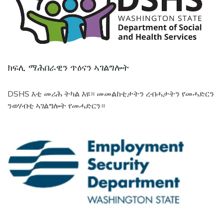
ክፍሊ ማሕበራዊን ጥዕናን ኣገልግሎት
DSHS እቲ መሪሕ ትካል እዩ። መመልከቲታትን ረብሓታትን የመሓድርን
ንወሃብቲ ኣገልግሎት የመሓድርን።
Image