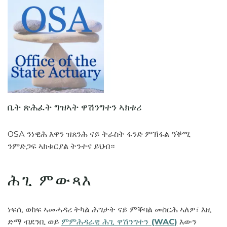
Image
ቤት ጽሕፈት ግዝኣት ዋሽንግተን ኣክቱሪ
OSA ንነዊሕ እዋን ዝጸንሕ ናይ ትራስት ፋንድ ምኽፋል ዓቕሚ
ንምድጋፍ ኣክቱርያል ትንተና ይህብ።
ሕጊ ምውጻእ
ነፍሲ ወከፍ ኣመሓዳሪ ትካል ሕግታት ናይ ምቕባል መስርሕ ኣለዎ፣ እዚ
ድማ ብደንቢ ወይ
ምምሕዳራዊ ሕጊ ዋሽንግተን (WAC)
እውን