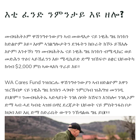
እቲ ፈንድ ንምንታይ እዩ ዘሎ?
መብዛሕትኦም ዋሽንግተንውያን ኣብ መወዳእታ ናይ ነዊሕ ግዜ ክንክን
ከድልዮም እዩ። እዞም ኣገልግሎታትን ደገፋትን ክቡራት ክኾኑ ይኽእሉ
እዮም፡ እንተኾነ ግን መብዛሕትኡ ናይ ነዊሕ ግዜ ክንክን ብሜዲኬር ወይ
መድሕን ጥዕና ኣይሽፈንን እዩ፡ ሜዲኬይድ ድማ ዝሽፍኖ፡ ዕቋር ህይወትካ
ክሳብ $2,000 ምስ ኣውጻእካ ጥራይ እዩ።
WA Cares Fund ንዝሰርሑ ዋሽንግተንውያን ኣብ ዘድልዮም እዋን
ዝረኽብዎ ናይ ነዊሕ ግዜ ክንክን ሓገዛት ንምርካብ ዝሕግዝ መንገዲ
ይህቦም። ንመብዛሕትኡ ኣድላይነት ንገለ ሰባት ክሽፍን እንከሎ፡ ንገሊኦም
ድማ ኣብ ሓደ ካብቲ ኣዝዩ በዳሂ ደረጃታት ህይወት ናይ ምስትንፋስ ቦታ
ክህብ እዩ፡ እዚ ድማ ስድራቤት ውጥን ንኸዳልዉ ግዜ ይህቦ።