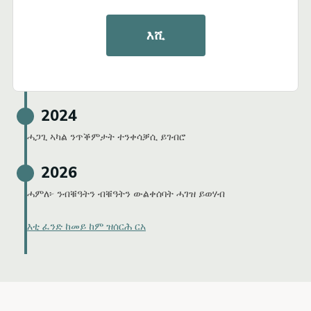
2023
እሺ
ጥሪ፡ ንገለ ጉጅለታት ናይ ነጻነት መመልከቲታት ይርከብ።
ሓምለ፦ ሰራሕተኛታት ኣበርክቶ ክገብሩ ይጅምሩ
2024
ሓጋጊ ኣካል ንጥቕምታት ተንቀሳቓሲ ይገብሮ
2026
ሓምለ፦ ንብቑዓትን ብቑዓትን ውልቀሰባት ሓገዝ ይወሃብ
እቲ ፈንድ ከመይ ከም ዝሰርሕ ርአ