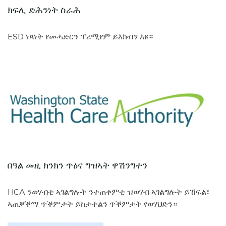
ክፍሊ ድሕንነት ስራሕ
ESD ነጻነት የመሓድርን ፕሪሚየም ይእክብን እዩ።
Image
በዓል መዚ ክንክን ጥዕና ግዝኣት ዋሽንግተን
HCA ንወሃብቲ ኣገልግሎት ንተጠቀምቲ ዝወሃብ ኣገልግሎት ይኸፍል፣
ኣጠቓቕማ ጥቕምታት ይከታተልን ጥቕምታት የወሃህድን።