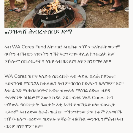
...ንዝሓሸ ሕብረተሰበይ ድማ
ኣብ WA Cares Fund እትገብሮ ኣበርክቶ ንዓኻን ንእትፈትውዎም
ሰባትን ብኽብርን ናጽነትን ንኽትኣርግ ኣዝዩ ቀሊል ክገብረልካ እዩ፣
ንኹሎም ስድራቤታትና ኣዝዩ ኣብ ዘድልየና እዋን ክንድግፍ እዩ።
WA Cares ዝያዳ ኣለይቲ ስድራቤት ኣብ ሓይሊ ስራሕ ክጸንሑ፣
ፋይናንሳዊ ምርግጋእ ክሕልዉን ካብ ምብስባስ ክድሕኑን ክሕግዞም እዩ።
እቲ ፈንድ ማሕበረሰባትና ኣብቲ ዝመጽእ ማዕበል ዕድመ ዝያዳ
ተጻዋርነት ክህልዎም እውን ከዳሉ እዩ። ብዘይ WA Cares፡ ኣብ
ዝቕጽሉ ዓሰርተታት ዓመታት እቲ እናነከየ ዝኸይድ ዘሎ ብጽሒት
ናይቶም ኣብ ዕድመ ስራሕ ዝርከቡ ዋሽንግተንውያን፡ ነቶም እናወሰኹ
ዝኸዱ ዘለዉ ብዕድመ ዝደፍኡ ፍቑራት ብእኹል መንገዲ ንምሕብሓብ
ብድሆ ክገጥሞም እዩ።