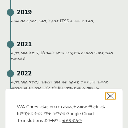
2019
ኣመሓዳሪ ኢንስሊ ንሕጊ ትራስት LTSS ፈሪሙ ናብ ሕጊ
2021
ሓጋጊ ኣካል ቅድሚ 18 ዓመት ዕድመ ንዝጅምሩ ስንኩላን ዓበይቲ ሽፋን
የመሓይሽ
2022
ሓጋጊ ኣካል ንጥሮታ ዝቐረቡ ሰባት ናብ ከፊላዊ ጥቕምታት ዝወስድ
መንገዲ ይህብን ንገለ ጉጅለታት (ካብ ግዝኣት ወጻኢ ዝሰርሑ
ሰራሕተኛታት፡ ዘይስደተኛ ቪዛ ዘለዎም ሰራሕተኛታት፡ ወተሃደራዊ
መጻምድቲ፡ ከምኡ’ውን ገዳይም ተጋደልቲ 70%+ ስንኩላን) ወለንታዊ
ነጻነት የቐምጥ።
WA Cares ናይዚ መርበብ ሓበሬታ ኣውቶማቲክ ናይ
ኮምፒተር ትርጉማት ንምሃብ Google Cloud
ተወሳኺ ሓበሬታ፤
Translations ይጥቀም።
ዝያዳ ፍለጥ
.
መን እዩ ካብ ኣበርክቶ ነጻ
?