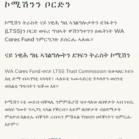
ኮሚሽንን ቦርድን
ኮሚሽን ትራስት ናይ ነዊሕ ግዜ ኣገልግሎታትን ደገፋትን
(LTSS)ን ቦርድ ወፍሪ ግዝኣት ዋሽንግተንን ዕዉትነት WA
Cares Fund ንምርግጋጽ ይሰርሑ ኣለዉ።
ናይ ነዊሕ ግዜ ኣገልግሎትን ደገፍን ትራስት ኮሚሽን
WA Cares Fund ብናይ LTSS Trust Commission ዝቆጻጸር ኮይኑ
እዚ ድማ ብሓገግቲ ኣካላት፣ ሓለፍቲ ኣመሓደርቲ ትካላትን ወሰንቲ
ወከልቲ ግዱሳትን ዝቖመ እዩ።
ኮሚሽን ነቲ መደብ ብቐጻሊ ንምምሕያሽ ዝተዳለወ ለበዋታት ኣብ ነፍሲ
ወከፍ ዓመት ንሓጋጊ ኣካል የቕርብ። እቶም ለበዋታት ብዕላማታት
ምዕቃብ ክልቲኡ ብቕዓት ረብሓን ምኽፋል ገንዘብን ዘላቕነትን ዝምርሑ
እዮም።