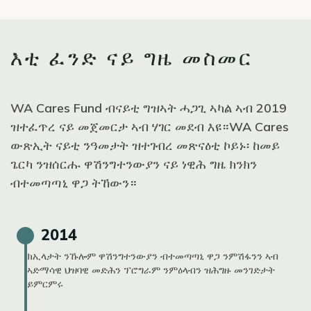
እቲ ፈንድ ናይ ግዜ መስመር
WA Cares Fund ብናይቲ ግዝኣት ሓጋጊ ኣካል ኣብ 2019
ዝተፈጥረ ናይ መጀመርታ ኣብ ሃገር መደብ እዩ።WA Cares
ውጽኢት ናይቲ ንዓመታት ዝተገብረ መጽናዕቲ ኮይኑ፡ ከመይ
ጌርካ ንዝሰርሑ ዋሽንግተንውያን ናይ ነዊሕ ግዜ ክንክን
ብተመጣጣኒ ዋጋ ትኸውን።
2014
ክኢላታት ንኹሎም ዋሽንግተንውያን ብተመጣጣኒ ዋጋ ንምሽፋንን ኣብ
ኣድማሳዊ ህዝባዊ መድሕን ፕሮግራም ንምዕላብን ዝሕግዙ መንገድታት
ይምርምሩ