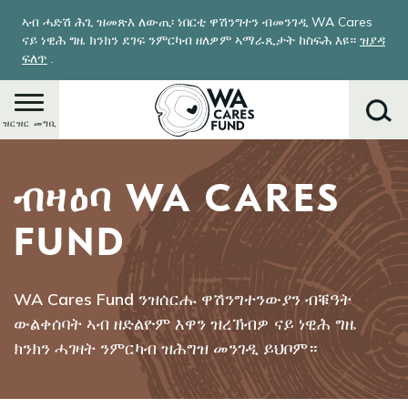
Skip
ኣብ ሓድሽ ሕጊ ዝመጽእ ለውጢ፡ ነበርቲ ዋሽንግተን ብመንገዲ WA Cares
to
ናይ ነዊሕ ግዜ ክንክን ደገፍ ንምርካብ ዘለዎም ኣማራጺታት ከስፍሕ እዩ።
ዝያዳ
main
ፍለጥ
.
content
ዝርዝር መግቢ
ብዛዕባ WA CARES
ምድላይ
FUND
WA Cares Fund ንዝሰርሑ ዋሽንግተንውያን ብቑዓት
ውልቀሰባት ኣብ ዘድልዮም እዋን ዝረኽብዎ ናይ ነዊሕ ግዜ
ክንክን ሓገዛት ንምርካብ ዝሕግዝ መንገዲ ይህቦም።