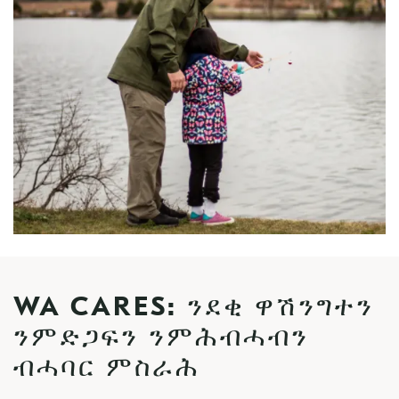
WA CARES: ንደቂ ዋሽንግተን
ንምድጋፍን ንምሕብሓብን
ብሓባር ምስራሕ