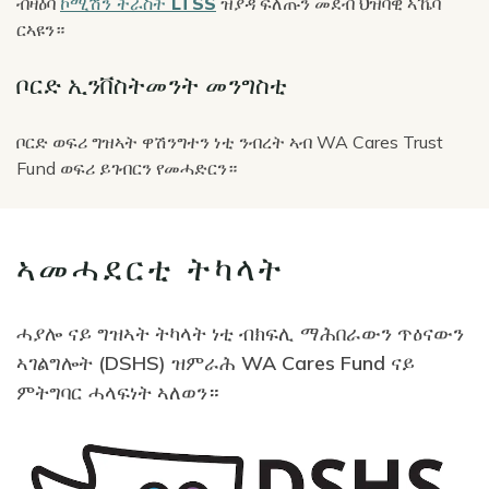
ብዛዕባ
ኮሚሽን ትራስት LTSS
ዝያዳ ፍለጡን መደብ ህዝባዊ ኣኼባ
ርኣዩን።
ቦርድ ኢንቨስትመንት መንግስቲ
ቦርድ ወፍሪ ግዝኣት ዋሽንግተን ነቲ ንብረት ኣብ WA Cares Trust
Fund ወፍሪ ይገብርን የመሓድርን።
ኣመሓደርቲ ትካላት
ሓያሎ ናይ ግዝኣት ትካላት ነቲ ብክፍሊ ማሕበራውን ጥዕናውን
ኣገልግሎት (DSHS) ዝምራሕ WA Cares Fund ናይ
ምትግባር ሓላፍነት ኣለወን።
Image