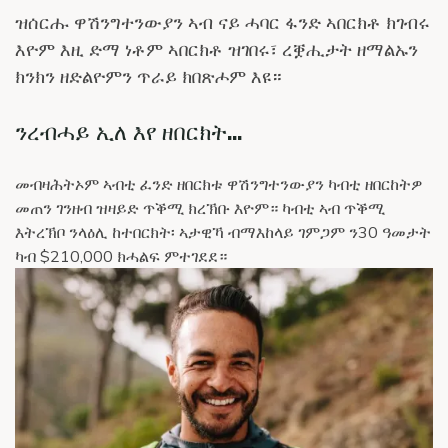
ዝሰርሑ ዋሽንግተንውያን ኣብ ናይ ሓባር ፋንድ ኣበርክቶ ክገብሩ
እዮም እዚ ድማ ነቶም ኣበርክቶ ዝገበሩ፣ ረቛሒታት ዘማልኡን
ክንክን ዘድልዮምን ጥራይ ክበጽሖም እዩ።
ንረብሓይ ኢለ እየ ዘበርክት...
መብዛሕትኦም ኣብቲ ፈንድ ዘበርክቱ ዋሽንግተንውያን ካብቲ ዘበርከትዎ
መጠን ገንዘብ ዝዛይድ ጥቕሚ ክረኽቡ እዮም። ካብቲ ኣብ ጥቕሚ
እትረኽቦ ንላዕሊ ከተበርክት፡ ኣታዊኻ ብማእከላይ ገምጋም ን30 ዓመታት
ካብ $210,000 ክሓልፍ ምተገደደ።