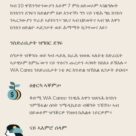
ካብ 10 ዋሽንግተንውያን እቶም 7 ምስ ዕድመኦም ኣገልግሎት
ክንክንን ደገፍን ከድልዮም እዩ፡ እንተኾነ ግን ናይ ነዊሕ ግዜ ክንክን
ንኣረጋውያን ጥራይ ኣይኮነን። ገሌና ኣብ ህይወትና ኣብ ገለ እዋን
ክንክን ዘድልዮ ሓደጋታት ወይ ሕማማት ከጋጥመና እዩ።
ንስድራቤታት ዝግበር ደገፍ
ሰዓታት ዝቕንሱ ወይ ካብ ሓይሊ ስራሕ ዝወጹ ኣለይቲ ስድራቤት
ኣታዊኦም ከምኡ’ውን ናይ ጥዕናን ጡረታን ሓገዛት ክስእኑ ይኽእሉ።
WA Cares ንስድራቤታት ነቲ ጾር ከጉድል ዝኽእል ጸጋታት ይህብ።
Icon
ዕቋርካ ኣቐምጦ
ቅድሚ WA Cares፡ ንነዊሕ እዋን ዝጸንሕ ክንክን
ንምኽፋል፡ ሰባት ንሜዲኬይድ ብቑዓት ንኽኾኑ፡ ኣብ
ህይወቶም ዝዓቖርዎ ገንዘብ ከሕልፉ ነይርዎም።
Icon
ናይ ኣእምሮ ሰላም