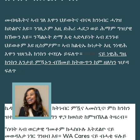
መብዛሕትና ኣብ ገለ እዋን ህይወትና ብናጻ ክንነብር ሓገዝ
ከድልየና እዩ። ንገሊኦም እዚ ድሕሪ ሓደጋ ወይ ሕማም ግዝያዊ
ክኸውን እዩ። ንኻልኦት ድማ እቲ ኣድላይነት ኣብ ደንጉዩ
ህይወቶም እዩ ዚስምዖም። ኣብ ክልቲኡ ኩነታት እዚ ንነዊሕ
እዋን ዝጸንሕ ክንክን ተባሂሉ ይፍለጥ።
ብዛዕባ
ናይ ነዊሕ ግዜ
ክንክን እንታይ ምዃኑን ብኸመይ ክትውጥን ከም ዘለካን
ዝያዳ
ፍለጥ
።
Image
ኬዲ ሓማታ ኣብ ገዝኣ ክትነብር ምዃና ኣመስጊና፡ ምስ ክንክን
ዝተኣሳሰር ወጻኢታት ግን ዋጋ ክወስድ ከምዝኽእል ትዛረብ።
ሰባት ኣብ ወርቃዊ ዓመቶም ክሓስቡሉ እትደልዮ ናይ
መወዳእታ ነገር ገንዘብ እዩ። WA Cares ናይ ብሓቂ ፍሉይ