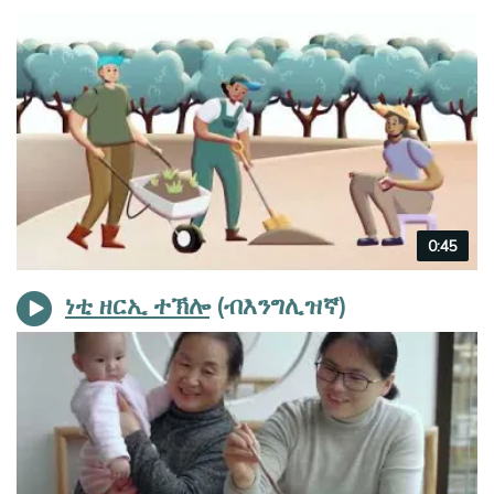
Video
0:45
duration
ነቲ ዘርኢ ተኽሎ