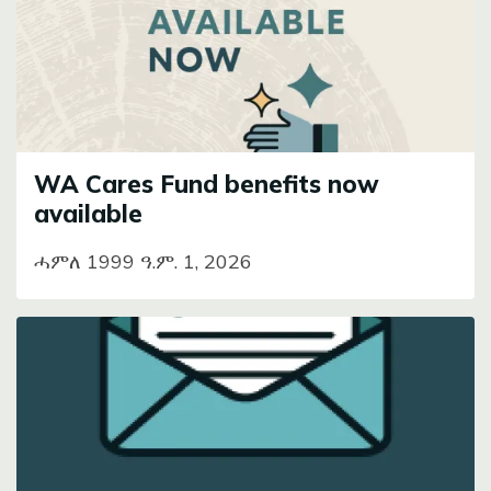
WA Cares Fund benefits now
available
ሓምለ 1999 ዓ.ም. 1, 2026
Image