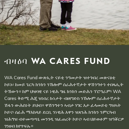
ብዛዕባ WA CARES FUND
WA Cares Fund ውጽኢት ናይቲ ንዓመታት ዝተገብረ መጽናዕቲ
ኮይኑ፡ ከመይ ጌርካ ክንክን ንኹሎም ሰራሕተኛታት ዋሽንግተን ተበጻሒት
ትኸውን። ከም ህዝባዊ ናይ ነዊሕ ግዜ ክንክን መድሕን ፕሮግራም፡ WA
Cares ቅድሚ ሕጂ ዝነበረ ኩነታት ብዘየገድስ ንኹሎም ሰራሕተኛታት
ሽፋን ውሕስነት ይህብ። ዋሽንግተን ኣብታ ሃገር እታ ፈላመይቲ ግዝኣት
ኮይና፡ ሰፊሕ ማእከላይ ደርቢ ንነዊሕ እዋን ዝጸንሕ ክንክን ንምርካብ
ዝሕግዝ ብተመጣጣኒ መንገዲ ዝፈጠረት ኮይና፡ ኣብ ህይወቶም ዝዓቖርዎ
ገንዘብ ከየጥፍኡ።