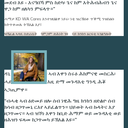
መደብ እዩ - እናዓበኻ ምስ ከድካ፡ ጌና ከም እትሕብሕብን ጌና
ዋጋ ከም ዘለካን ምፍላጥ።
ሓማታ KD WA Cares እንተዝህልዋ ነይሩ፡ ነቲ ዝረኸበቶ ጥቕሚ ንዝስዕቡ
ክትጥቀመሉ ትኽእል እያ፤
ዝኽፈል ኣላዪ ስድራቤት
ገምጋም ድሕነት ገዛ
ናይ ክንክን ዕረፍቲ ኣገልግሎት
Image
ዳኒ ጓል 30 ዓመት ከላ፡ ኣብ እዋን ስሩዕ ሕክምናዊ መስርሕ፡
ሓደ ጸገም ኣጋጢምዋ፡ እዚ ድማ መጉዳእቲ ዓንዲ ሕቖ
ኣጋጢምዋ።
ብሓቂ ኣብ ዕድመይ ዘሎ ሰብ ነዊሕ ግዜ ክንክን ዘድልዮ ሰብ
ክሳብ ዘጋጥመኒ ርእየ ኣይፈልጥን። ህይወት ኣብ ኩላትና እያ
ዘጋጥመና። ኣብ ዝኾነ እዋን ከቢድ ሕማም ወይ መጉዳእቲ ወይ
ዘሕዝን ፍጻመ ከጋጥመካ ይኽእል እዩ።