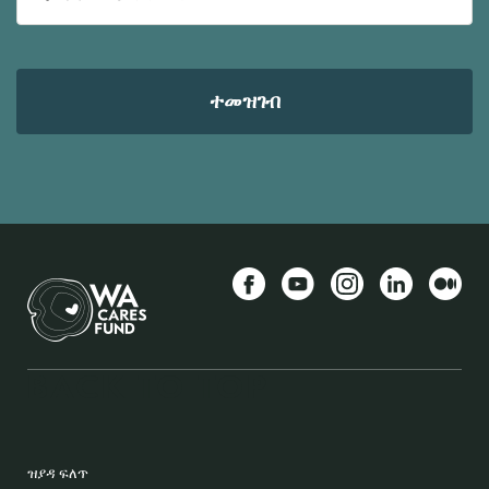
ኢ-
መይል
ኣድራሻ
Facebook
YouTube
Instagram
LinkedIn
Mediu
BACK TO TOP
FOOTER
ዝያዳ ፍለጥ