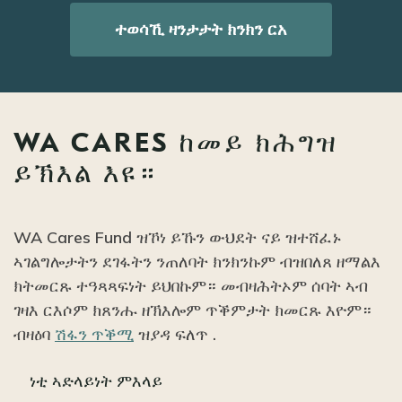
ተወሳኺ ዛንታታት ክንክን ርአ
WA CARES ከመይ ክሕግዝ
ይኽእል እዩ።
WA Cares Fund ዝኾነ ይኹን ውህደት ናይ ዝተሸፈኑ
ኣገልግሎታትን ደገፋትን ንጠለባት ክንክንኩም ብዝበለጸ ዘማልእ
ክትመርጹ ተዓጻጻፍነት ይህበኩም። መብዛሕትኦም ሰባት ኣብ
ገዛእ ርእሶም ክጸንሑ ዘኽእሎም ጥቕምታት ክመርጹ እዮም።
ብዛዕባ
ሽፋን ጥቕሚ
ዝያዳ ፍለጥ .
ነቲ ኣድላይነት ምእላይ