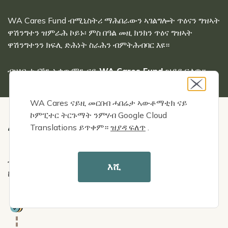
WA Cares Fund ብሚኒስትሪ ማሕበራውን ኣገልግሎት ጥዕናን ግዝኣት
ዋሽንግተን ዝምራሕ ኮይኑ፡ ምስ በዓል መዚ ክንክን ጥዕና ግዝኣት
ዋሽንግተንን ክፍሊ ድሕነት ስራሕን ብምትሕብባር እዩ።
ብዛዕባ
ታሪኽን ኣቃውማን ናይ WA Cares Fund ዝያዳ ፍለጥ።
WA Cares ናይዚ መርበብ ሓበሬታ ኣውቶማቲክ ናይ
ኮምፒተር ትርጉማት ንምሃብ Google Cloud
እቲ ፈንድ ብኸመይ ከም ዝሰርሕ
Translations ይጥቀም።
ዝያዳ ፍለጥ
.
ብዛዕባ
ከመይ ከም ዝሰርሕ
ዝርዝር ርአ ፣ እንተላይ ኣበርክቶ፣ ብቕዓት፣
እሺ
ከምኡ’ውን ንጥቕምታት ምሕታት
Icon
ብኣውቶማቲክ ኣበርክቶ ምግባር