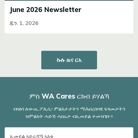
June 2026 Newsletter
ጁን. 1, 2026
ኩሉ ዜና ርአ
ምስ WA Cares ርክብ ይሃልኻ
ብዛዕባ ለውጢ ፖሊሲ፡ ምልክታታትን ማሕበረሰባዊ ፍጻመታትን
ዝምልከት ሓድሽ ሓበሬታ ብኢመይል ተመዝገቡ።
ናይ