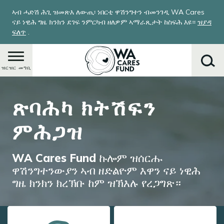
Skip
ኣብ ሓድሽ ሕጊ ዝመጽእ ለውጢ፡ ነበርቲ ዋሽንግተን ብመንገዲ WA Cares
to
ናይ ነዊሕ ግዜ ክንክን ደገፍ ንምርካብ ዘለዎም ኣማራጺታት ከስፍሕ እዩ።
ዝያዳ
main
ፍለጥ
.
content
ዝርዝር መግቢ
Image
ጽባሕካ ክትሽፍን
ምድላይ
ምሕጋዝ
WA Cares Fund ኩሎም ዝሰርሑ
ዋሽንግተንውያን ኣብ ዘድልዮም እዋን ናይ ነዊሕ
ግዜ ክንክን ክረኽቡ ከም ዝኽእሉ የረጋግጽ።