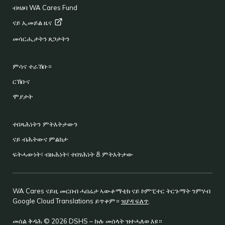
ብዛዕባ WA Cares Fund
ናይ ኢመይል
ዜና
መሳርሒታትን ጸጋታትን
ምሳና ተራኸቡ።
ርኸቡና
ሞያታት
ተበጻሕነትን ምትእትታውን
ናይ ብሕትውና ምልክታ
ፍትሓውነት፣ ብዙሕነት፣ ተበፃሕነት & ምትእትታው
WA Cares ናይዚ መርበብ ሓበሬታ ኣውቶማቲክ ናይ ኮምፒተር ትርጉማት ንምሃብ
Google Cloud Translations ይጥቀም።
ዝያዳ ፍለጥ
.
መሰል ቅዳሕ © 2026 DSHS – ኩሉ መሰላት ዝተሓለወ እዩ።