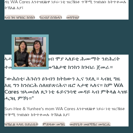
ዳኒ WA Cares እንተዝህልዋ ነይሩ፡ ነቲ ዝረኸበቶ ጥቕሚ ንዝስዕቡ ክትጥቀመሉ
ትኽእል እያ፤
ኣብ ገዛ ዝግበር ክንክን
ዓረብያ ስንኩላን
መጓዓዝያ
Image
ኣሓት ሳን-ሂን ዩንሂን ካብ ሞያ ኣለይቲ ሕሙማት ንድሕሪት
ተመሊሰን ንማማአን መዓልታዊ ክንክን ክገብራ ጀመራ።
ውሕስቲ፡ ሕጉስን ዕጉብን ክትከውን ኢና ንደሊ። ኣብዚ ግዜ
እዚ ግን ክንሰርሕ ስለዘይጸናሕና፡ ዜሮ ኣታዊ ኣለና። ከም WA
Cares ዝኣመሰለ ጸጋ ነቲ ፋይናንሳዊ መዳይ ኣብ ምቅላል ኣዝዩ
ሓጋዚ ምኾነ።
Sun-Hee & Yunhee's mom WA Cares እንተዝህልዋ ነይሩ፡ ነቲ ዝረኸበቶ
ጥቕሚ ንዝስዕቡ ክትጥቀመሉ ትኽእል እያ፤
ዝኽፈል ኣላዪ ስድራቤት
ምድላው መግቢ
መድሃኒት መዘኻኸሪ መሳርሒ