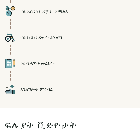
Icon
ናይ ኣበርክቶ ረቛሒ ኣማልእ
Icon
ናይ ክንክን ድሌት ይሃልኻ
Icon
ንረብሓኻ ኣመልክት።
Icon
ኣገልግሎት ምቕባል
ፍሉያት ቪድዮታት