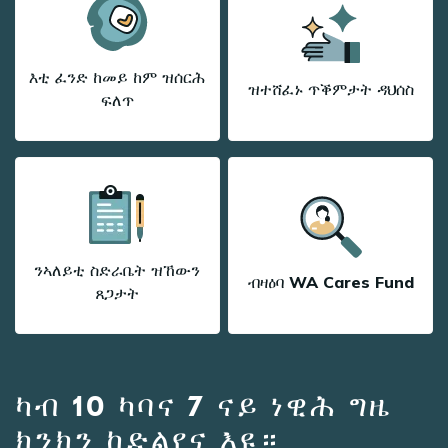
እቲ ፈንድ ከመይ ከም ዝሰርሕ
ዝተሸፈኑ ጥቕምታት ዳህሰስ
ፍለጥ
ንኣለይቲ ስድራቤት ዝኸውን
ብዛዕባ WA Cares Fund
ጸጋታት
ካብ 10 ካባና 7 ናይ ነዊሕ ግዜ
ክንክን ከድልየና እዩ።