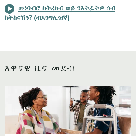
መነባብሮ ክትረክብ ወይ ንእትፈትዎ ሰብ
ክትከናኸን?
እዋናዊ ዜና መደብ
Image