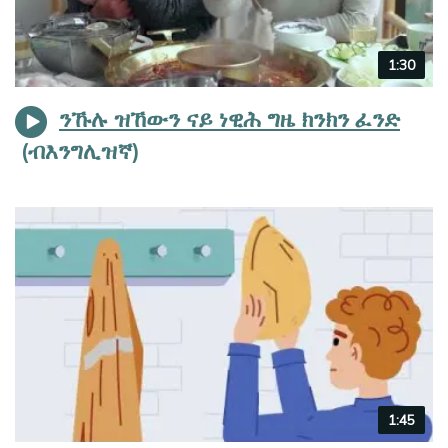
Video
1:30
duration
ንኹሉ ዝኸውን ናይ ነዊሕ ግዜ ክንክን ፈንድ
Video
1:45
duration