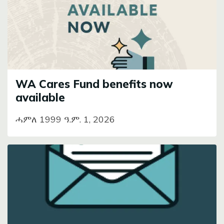
WA Cares Fund benefits now
available
ሓምለ 1999 ዓ.ም. 1, 2026
Image