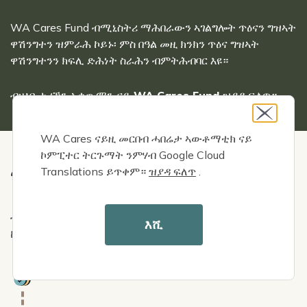
WA Cares Fund ብሚኒስትሪ ማሕበራውን ኣገልግሎት ጥዕናን ግዝኣት
ዋሽንግተን ዝምራሕ ኮይኑ፡ ምስ በዓል መዚ ክንክን ጥዕና ግዝኣት
ዋሽንግተንን ክፍሊ ድሕነት ስራሕን ብምትሕብባር እዩ።
ብዛዕባ
ታሪኽን ኣቃውማን ናይ WA Cares Fund ዝያዳ ፍለጥ።
WA Cares ናይዚ መርበብ ሓበሬታ ኣውቶማቲክ ናይ
ኮምፒተር ትርጉማት ንምሃብ Google Cloud
እቲ ፈንድ ብኸመይ ከም ዝሰርሕ
Translations ይጥቀም።
ዝያዳ ፍለጥ
.
ብዛዕባ
ከመይ ከም ዝሰርሕ
ዝርዝር ርአ ፣ እንተላይ ኣበርክቶ፣ ብቕዓት፣
እሺ
ከምኡ’ውን ንጥቕምታት ምሕታት
Icon
ብኣውቶማቲክ ኣበርክቶ ምግባር