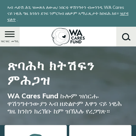
Skip
ኣብ ሓድሽ ሕጊ ዝመጽእ ለውጢ፡ ነበርቲ ዋሽንግተን ብመንገዲ WA Cares
to
ናይ ነዊሕ ግዜ ክንክን ደገፍ ንምርካብ ዘለዎም ኣማራጺታት ከስፍሕ እዩ።
ዝያዳ
main
ፍለጥ
.
content
ዝርዝር መግቢ
Image
ጽባሕካ ክትሽፍን
ምድላይ
ምሕጋዝ
WA Cares Fund ኩሎም ዝሰርሑ
ዋሽንግተንውያን ኣብ ዘድልዮም እዋን ናይ ነዊሕ
ግዜ ክንክን ክረኽቡ ከም ዝኽእሉ የረጋግጽ።