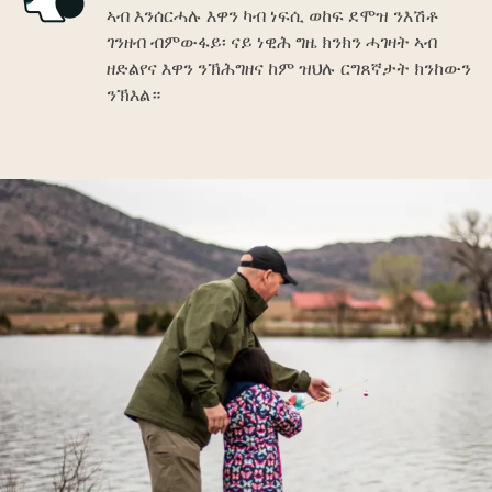
ኣብ እንሰርሓሉ እዋን ካብ ነፍሲ ወከፍ ደሞዝ ንእሽቶ
ገንዘብ ብምውፋይ፡ ናይ ነዊሕ ግዜ ክንክን ሓገዛት ኣብ
ዘድልየና እዋን ንኽሕግዘና ከም ዝህሉ ርግጸኛታት ክንከውን
ንኽእል።
Image