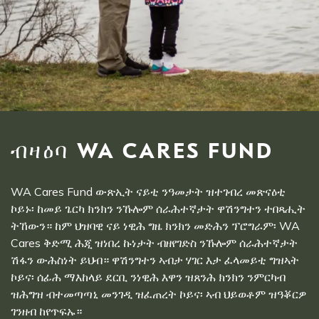
ብዛዕባ WA CARES FUND
WA Cares Fund ውጽኢት ናይቲ ንዓመታት ዝተገብረ መጽናዕቲ
ኮይኑ፡ ከመይ ጌርካ ክንክን ንኹሎም ሰራሕተኛታት ዋሽንግተን ተበጻሒት
ትኸውን። ከም ህዝባዊ ናይ ነዊሕ ግዜ ክንክን መድሕን ፕሮግራም፡ WA
Cares ቅድሚ ሕጂ ዝነበረ ኩነታት ብዘየገድስ ንኹሎም ሰራሕተኛታት
ሽፋን ውሕስነት ይህብ። ዋሽንግተን ኣብታ ሃገር እታ ፈላመይቲ ግዝኣት
ኮይና፡ ሰፊሕ ማእከላይ ደርቢ ንነዊሕ እዋን ዝጸንሕ ክንክን ንምርካብ
ዝሕግዝ ብተመጣጣኒ መንገዲ ዝፈጠረት ኮይና፡ ኣብ ህይወቶም ዝዓቖርዎ
ገንዘብ ከየጥፍኡ።