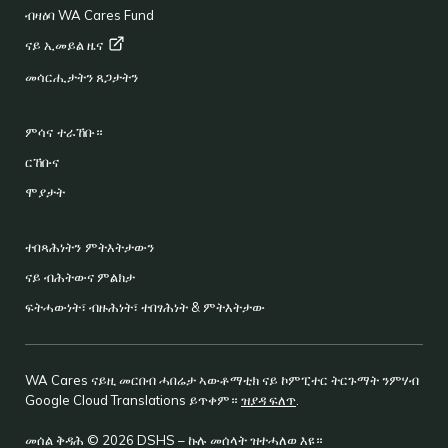
ብዛዕባ WA Cares Fund
ናይ ኢመይል
ዜና
መሳርሒታትን ጸጋታትን
ምሳና ተራኸቡ።
ርኸቡና
ሞያታት
ተበጻሕነትን ምትእትታውን
ናይ ብሕትውና ምልክታ
ፍትሓውነት፣ ብዙሕነት፣ ተበፃሕነት & ምትእትታው
WA Cares ናይዚ መርበብ ሓበሬታ ኣውቶማቲክ ናይ ኮምፒተር ትርጉማት ንምሃብ
Google Cloud Translations ይጥቀም።
ዝያዳ ፍለጥ
.
መሰል ቅዳሕ © 2026 DSHS – ኩሉ መሰላት ዝተሓለወ እዩ።