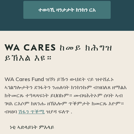
ተወሳኺ ዛንታታት ክንክን ርአ
WA CARES ከመይ ክሕግዝ
ይኽእል እዩ።
WA Cares Fund ዝኾነ ይኹን ውህደት ናይ ዝተሸፈኑ
ኣገልግሎታትን ደገፋትን ንጠለባት ክንክንኩም ብዝበለጸ ዘማልእ
ክትመርጹ ተዓጻጻፍነት ይህበኩም። መብዛሕትኦም ሰባት ኣብ
ገዛእ ርእሶም ክጸንሑ ዘኽእሎም ጥቕምታት ክመርጹ እዮም።
ብዛዕባ
ሽፋን ጥቕሚ
ዝያዳ ፍለጥ .
ነቲ ኣድላይነት ምእላይ