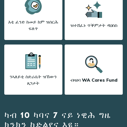
እቲ ፈንድ ከመይ ከም ዝሰርሕ
ዝተሸፈኑ ጥቕምታት ዳህሰስ
ፍለጥ
ንኣለይቲ ስድራቤት ዝኸውን
ብዛዕባ WA Cares Fund
ጸጋታት
ካብ 10 ካባና 7 ናይ ነዊሕ ግዜ
ክንክን ከድልየና እዩ።