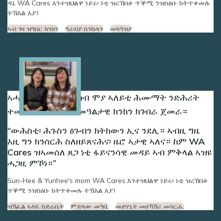
ዳኒ WA Cares እንተዝህልዋ ነይሩ፡ ነቲ ዝረኸበቶ ጥቕሚ ንዝስዕቡ ክትጥቀመሉ
ትኽእል እያ፤
ኣብ ገዛ ዝግበር ክንክን
ዓረብያ ስንኩላን
መጓዓዝያ
Image
ኣሓት ሳን-ሂን ዩንሂን ካብ ሞያ ኣለይቲ ሕሙማት ንድሕሪት
ተመሊሰን ንማማአን መዓልታዊ ክንክን ክገብራ ጀመራ።
ውሕስቲ፡ ሕጉስን ዕጉብን ክትከውን ኢና ንደሊ። ኣብዚ ግዜ
እዚ ግን ክንሰርሕ ስለዘይጸናሕና፡ ዜሮ ኣታዊ ኣለና። ከም WA
Cares ዝኣመሰለ ጸጋ ነቲ ፋይናንሳዊ መዳይ ኣብ ምቅላል ኣዝዩ
ሓጋዚ ምኾነ።
Sun-Hee & Yunhee's mom WA Cares እንተዝህልዋ ነይሩ፡ ነቲ ዝረኸበቶ
ጥቕሚ ንዝስዕቡ ክትጥቀመሉ ትኽእል እያ፤
ዝኽፈል ኣላዪ ስድራቤት
ምድላው መግቢ
መድሃኒት መዘኻኸሪ መሳርሒ