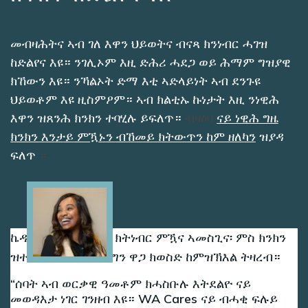
መብዛሕትና ኣብ ገለ እዋን ህይወትና ብናጻ ክንነብር ሓገዝ
ከድልየና እዩ። ንገሊኦም እዚ ድሕሪ ሓደጋ ወይ ሕማም ግዝያዊ
ክኸውን እዩ። ንኻልኦት ድማ እቲ ኣድላይነት ኣብ ደንጉዩ
ህይወቶም እዩ ዚስምዖም። ኣብ ክልቲኡ ኩነታት እዚ ንነዊሕ
እዋን ዝጸንሕ ክንክን ተባሂሉ ይፍለጥ።
ብዛዕባ
ናይ ነዊሕ ግዜ
ክንክን እንታይ ምዃኑን ብኸመይ ክትውጥን ከም ዘለካን
ዝያዳ
ፍለጥ
።
Image
ኬዲ ሓማታ ኣብ ገዝኣ ክትነብር ምዃና ኣመስጊና፡ ምስ ክንክን
ዝተኣሳሰር ወጻኢታት ግን ዋጋ ክወስድ ከምዝኽእል ትዛረብ።
ሰባት ኣብ ወርቃዊ ዓመቶም ክሓስቡሉ እትደልዮ ናይ
መወዳእታ ነገር ገንዘብ እዩ። WA Cares ናይ ብሓቂ ፍሉይ