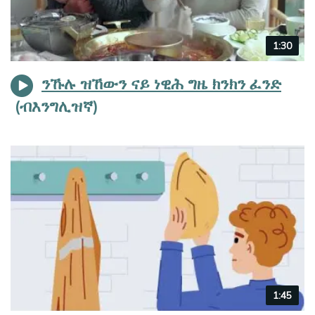
Video
1:30
duration
ንኹሉ ዝኸውን ናይ ነዊሕ ግዜ ክንክን ፈንድ
Video
1:45
duration