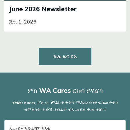
June 2026 Newsletter
ጁን. 1, 2026
ኩሉ ዜና ርአ
ምስ WA Cares ርክብ ይሃልኻ
ብዛዕባ ለውጢ ፖሊሲ፡ ምልክታታትን ማሕበረሰባዊ ፍጻመታትን
ዝምልከት ሓድሽ ሓበሬታ ብኢመይል ተመዝገቡ።
ናይ