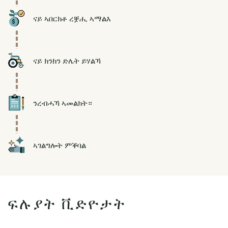
Icon
ናይ ኣበርክቶ ረቛሒ ኣማልእ
Icon
ናይ ክንክን ድሌት ይሃልኻ
Icon
ንረብሓኻ ኣመልክት።
Icon
ኣገልግሎት ምቕባል
ፍሉያት ቪድዮታት