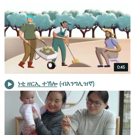
Video
0:45
duration
ነቲ ዘርኢ ተኽሎ