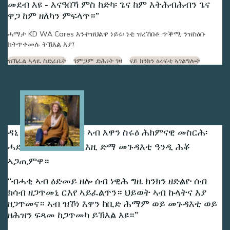
መደብ እዩ - እናዓበኻ ምስ ከድካ፡ ጌና ከም እትሕብሕብን ጌና
ዋጋ ከም ዘለካን ምፍላጥ።
ሓማታ KD WA Cares እንተዝህልዋ ነይሩ፡ ነቲ ዝረኸበቶ ጥቕሚ ንዝስዕቡ
ክትጥቀመሉ ትኽእል እያ፤
ዝኽፈል ኣላዪ ስድራቤት
ገምጋም ድሕነት ገዛ
ናይ ክንክን ዕረፍቲ ኣገልግሎት
Image
ዳኒ ጓል 30 ዓመት ከላ፡ ኣብ እዋን ስሩዕ ሕክምናዊ መስርሕ፡
ሓደ ጸገም ኣጋጢምዋ፡ እዚ ድማ መጉዳእቲ ዓንዲ ሕቖ
ኣጋጢምዋ።
ብሓቂ ኣብ ዕድመይ ዘሎ ሰብ ነዊሕ ግዜ ክንክን ዘድልዮ ሰብ
ክሳብ ዘጋጥመኒ ርእየ ኣይፈልጥን። ህይወት ኣብ ኩላትና እያ
ዘጋጥመና። ኣብ ዝኾነ እዋን ከቢድ ሕማም ወይ መጉዳእቲ ወይ
ዘሕዝን ፍጻመ ከጋጥመካ ይኽእል እዩ።