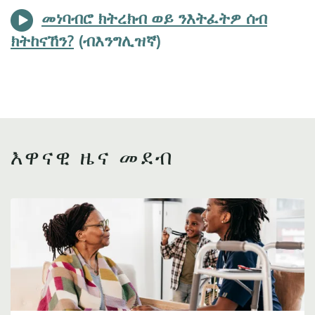
መነባብሮ ክትረክብ ወይ ንእትፈትዎ ሰብ
ክትከናኸን?
እዋናዊ ዜና መደብ
Image