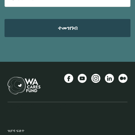
ኢ-
መይል
ኣድራሻ
Facebook
YouTube
Instagram
LinkedIn
Mediu
BACK TO TOP
FOOTER
ዝያዳ ፍለጥ