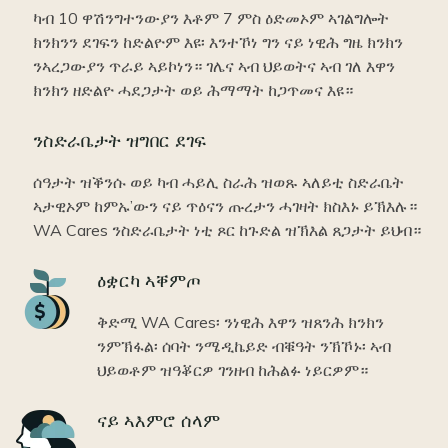
ካብ 10 ዋሽንግተንውያን እቶም 7 ምስ ዕድመኦም ኣገልግሎት
ክንክንን ደገፍን ከድልዮም እዩ፡ እንተኾነ ግን ናይ ነዊሕ ግዜ ክንክን
ንኣረጋውያን ጥራይ ኣይኮነን። ገሌና ኣብ ህይወትና ኣብ ገለ እዋን
ክንክን ዘድልዮ ሓደጋታት ወይ ሕማማት ከጋጥመና እዩ።
ንስድራቤታት ዝግበር ደገፍ
ሰዓታት ዝቕንሱ ወይ ካብ ሓይሊ ስራሕ ዝወጹ ኣለይቲ ስድራቤት
ኣታዊኦም ከምኡ’ውን ናይ ጥዕናን ጡረታን ሓገዛት ክስእኑ ይኽእሉ።
WA Cares ንስድራቤታት ነቲ ጾር ከጉድል ዝኽእል ጸጋታት ይህብ።
Icon
ዕቋርካ ኣቐምጦ
ቅድሚ WA Cares፡ ንነዊሕ እዋን ዝጸንሕ ክንክን
ንምኽፋል፡ ሰባት ንሜዲኬይድ ብቑዓት ንኽኾኑ፡ ኣብ
ህይወቶም ዝዓቖርዎ ገንዘብ ከሕልፉ ነይርዎም።
Icon
ናይ ኣእምሮ ሰላም