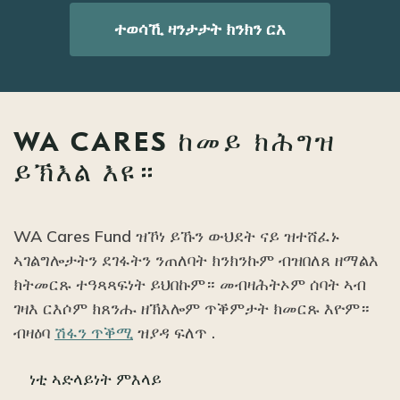
ተወሳኺ ዛንታታት ክንክን ርአ
WA CARES ከመይ ክሕግዝ
ይኽእል እዩ።
WA Cares Fund ዝኾነ ይኹን ውህደት ናይ ዝተሸፈኑ
ኣገልግሎታትን ደገፋትን ንጠለባት ክንክንኩም ብዝበለጸ ዘማልእ
ክትመርጹ ተዓጻጻፍነት ይህበኩም። መብዛሕትኦም ሰባት ኣብ
ገዛእ ርእሶም ክጸንሑ ዘኽእሎም ጥቕምታት ክመርጹ እዮም።
ብዛዕባ
ሽፋን ጥቕሚ
ዝያዳ ፍለጥ .
ነቲ ኣድላይነት ምእላይ