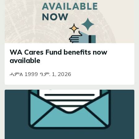
WA Cares Fund benefits now
available
ሓምለ 1999 ዓ.ም. 1, 2026
Image