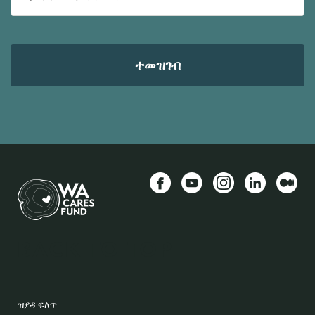
ኢ-
መይል
ኣድራሻ
Facebook
YouTube
Instagram
LinkedIn
Mediu
BACK TO TOP
FOOTER
ዝያዳ ፍለጥ