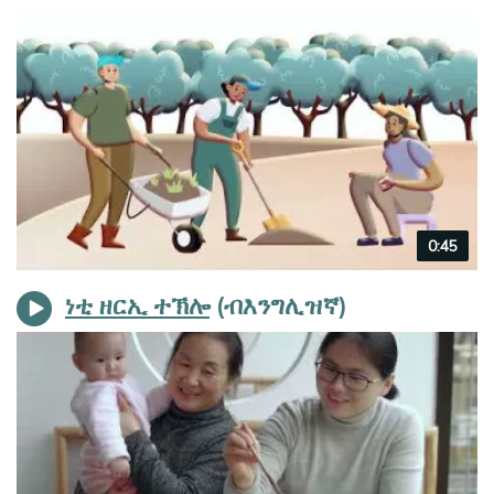
Video
0:45
duration
ነቲ ዘርኢ ተኽሎ