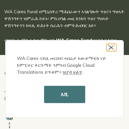
WA Cares Fund ብሚኒስትሪ ማሕበራውን ኣገልግሎት ጥዕናን ግዝኣት
ዋሽንግተን ዝምራሕ ኮይኑ፡ ምስ በዓል መዚ ክንክን ጥዕና ግዝኣት
ዋሽንግተንን ክፍሊ ድሕነት ስራሕን ብምትሕብባር እዩ።
ብዛዕባ
ታሪኽን ኣቃውማን ናይ WA Cares Fund ዝያዳ ፍለጥ።
WA Cares ናይዚ መርበብ ሓበሬታ ኣውቶማቲክ ናይ
ኮምፒተር ትርጉማት ንምሃብ Google Cloud
እቲ ፈንድ ብኸመይ ከም ዝሰርሕ
Translations ይጥቀም።
ዝያዳ ፍለጥ
.
ብዛዕባ
ከመይ ከም ዝሰርሕ
ዝርዝር ርአ ፣ እንተላይ ኣበርክቶ፣ ብቕዓት፣
እሺ
ከምኡ’ውን ንጥቕምታት ምሕታት
Icon
ብኣውቶማቲክ ኣበርክቶ ምግባር