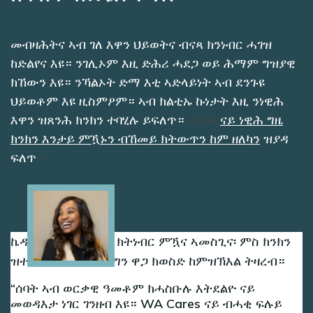
መብዛሕትና ኣብ ገለ እዋን ህይወትና ብናጻ ክንነብር ሓገዝ
ከድልየና እዩ። ንገሊኦም እዚ ድሕሪ ሓደጋ ወይ ሕማም ግዝያዊ
ክኸውን እዩ። ንኻልኦት ድማ እቲ ኣድላይነት ኣብ ደንጉዩ
ህይወቶም እዩ ዚስምዖም። ኣብ ክልቲኡ ኩነታት እዚ ንነዊሕ
እዋን ዝጸንሕ ክንክን ተባሂሉ ይፍለጥ።
ብዛዕባ
ናይ ነዊሕ ግዜ
ክንክን እንታይ ምዃኑን ብኸመይ ክትውጥን ከም ዘለካን
ዝያዳ
ፍለጥ
።
Image
ኬዲ ሓማታ ኣብ ገዝኣ ክትነብር ምዃና ኣመስጊና፡ ምስ ክንክን
ዝተኣሳሰር ወጻኢታት ግን ዋጋ ክወስድ ከምዝኽእል ትዛረብ።
ሰባት ኣብ ወርቃዊ ዓመቶም ክሓስቡሉ እትደልዮ ናይ
መወዳእታ ነገር ገንዘብ እዩ። WA Cares ናይ ብሓቂ ፍሉይ