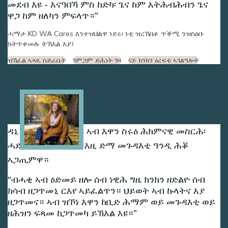
መደብ እዩ - እናዓበኻ ምስ ከድካ፡ ጌና ከም እትሕብሕብን ጌና
ዋጋ ከም ዘለካን ምፍላጥ።
ሓማታ KD WA Cares እንተዝህልዋ ነይሩ፡ ነቲ ዝረኸበቶ ጥቕሚ ንዝስዕቡ
ክትጥቀመሉ ትኽእል እያ፤
ዝኽፈል ኣላዪ ስድራቤት
ገምጋም ድሕነት ገዛ
ናይ ክንክን ዕረፍቲ ኣገልግሎት
Image
ዳኒ ጓል 30 ዓመት ከላ፡ ኣብ እዋን ስሩዕ ሕክምናዊ መስርሕ፡
ሓደ ጸገም ኣጋጢምዋ፡ እዚ ድማ መጉዳእቲ ዓንዲ ሕቖ
ኣጋጢምዋ።
ብሓቂ ኣብ ዕድመይ ዘሎ ሰብ ነዊሕ ግዜ ክንክን ዘድልዮ ሰብ
ክሳብ ዘጋጥመኒ ርእየ ኣይፈልጥን። ህይወት ኣብ ኩላትና እያ
ዘጋጥመና። ኣብ ዝኾነ እዋን ከቢድ ሕማም ወይ መጉዳእቲ ወይ
ዘሕዝን ፍጻመ ከጋጥመካ ይኽእል እዩ።