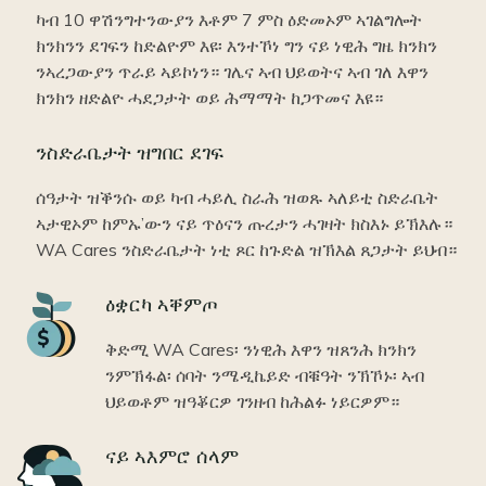
ካብ 10 ዋሽንግተንውያን እቶም 7 ምስ ዕድመኦም ኣገልግሎት
ክንክንን ደገፍን ከድልዮም እዩ፡ እንተኾነ ግን ናይ ነዊሕ ግዜ ክንክን
ንኣረጋውያን ጥራይ ኣይኮነን። ገሌና ኣብ ህይወትና ኣብ ገለ እዋን
ክንክን ዘድልዮ ሓደጋታት ወይ ሕማማት ከጋጥመና እዩ።
ንስድራቤታት ዝግበር ደገፍ
ሰዓታት ዝቕንሱ ወይ ካብ ሓይሊ ስራሕ ዝወጹ ኣለይቲ ስድራቤት
ኣታዊኦም ከምኡ’ውን ናይ ጥዕናን ጡረታን ሓገዛት ክስእኑ ይኽእሉ።
WA Cares ንስድራቤታት ነቲ ጾር ከጉድል ዝኽእል ጸጋታት ይህብ።
Icon
ዕቋርካ ኣቐምጦ
ቅድሚ WA Cares፡ ንነዊሕ እዋን ዝጸንሕ ክንክን
ንምኽፋል፡ ሰባት ንሜዲኬይድ ብቑዓት ንኽኾኑ፡ ኣብ
ህይወቶም ዝዓቖርዎ ገንዘብ ከሕልፉ ነይርዎም።
Icon
ናይ ኣእምሮ ሰላም