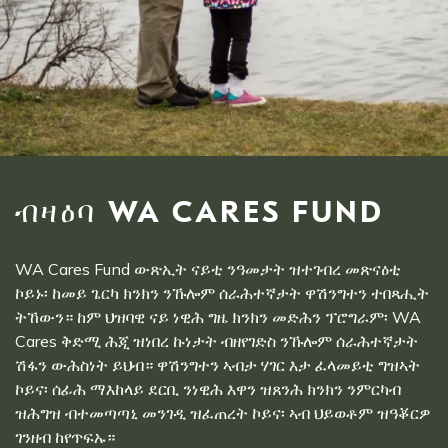
ብዛዕባ WA CARES FUND
WA Cares Fund ውጽኢት ናይቲ ንዓመታት ዝተገብረ መጽናዕቲ
ኮይኑ፡ ከመይ ጌርካ ክንክን ንኹሎም ሰራሕተኛታት ዋሽንግተን ተበጻሒት
ትኸውን። ከም ህዝባዊ ናይ ነዊሕ ግዜ ክንክን መድሕን ፕሮግራም፡ WA
Cares ቅድሚ ሕጂ ዝነበረ ኩነታት ብዘየገድስ ንኹሎም ሰራሕተኛታት
ሽፋን ውሕስነት ይህብ። ዋሽንግተን ኣብታ ሃገር እታ ፈላመይቲ ግዝኣት
ኮይና፡ ሰፊሕ ማእከላይ ደርቢ ንነዊሕ እዋን ዝጸንሕ ክንክን ንምርካብ
ዝሕግዝ ብተመጣጣኒ መንገዲ ዝፈጠረት ኮይና፡ ኣብ ህይወቶም ዝዓቖርዎ
ገንዘብ ከየጥፍኡ።