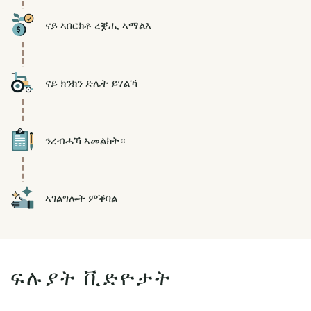
Icon
ናይ ኣበርክቶ ረቛሒ ኣማልእ
Icon
ናይ ክንክን ድሌት ይሃልኻ
Icon
ንረብሓኻ ኣመልክት።
Icon
ኣገልግሎት ምቕባል
ፍሉያት ቪድዮታት