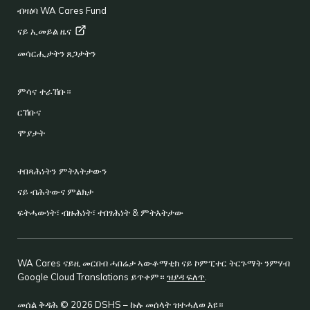
ብዛዕባ WA Cares Fund
ናይ ኢመይል
ዜና
መሳርሒታትን ጸጋታትን
ምሳና ተራኸቡ።
ርኸቡና
ሞያታት
ተበጻሕነትን ምትእትታውን
ናይ ብሕትውና ምልክታ
ፍትሓውነት፣ ብዙሕነት፣ ተበፃሕነት & ምትእትታው
WA Cares ናይዚ መርበብ ሓበሬታ ኣውቶማቲክ ናይ ኮምፒተር ትርጉማት ንምሃብ
Google Cloud Translations ይጥቀም።
ዝያዳ ፍለጥ
.
መሰል ቅዳሕ © 2026 DSHS – ኩሉ መሰላት ዝተሓለወ እዩ።