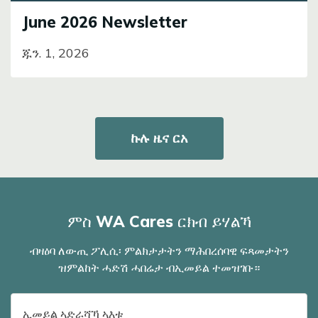
June 2026 Newsletter
ጁን. 1, 2026
ኩሉ ዜና ርአ
ምስ WA Cares ርክብ ይሃልኻ
ብዛዕባ ለውጢ ፖሊሲ፡ ምልክታታትን ማሕበረሰባዊ ፍጻመታትን
ዝምልከት ሓድሽ ሓበሬታ ብኢመይል ተመዝገቡ።
ናይ