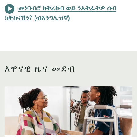
መነባብሮ ክትረክብ ወይ ንእትፈትዎ ሰብ
ክትከናኸን?
እዋናዊ ዜና መደብ
Image