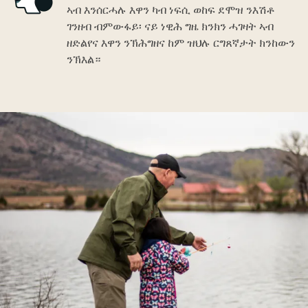
ኣብ እንሰርሓሉ እዋን ካብ ነፍሲ ወከፍ ደሞዝ ንእሽቶ
ገንዘብ ብምውፋይ፡ ናይ ነዊሕ ግዜ ክንክን ሓገዛት ኣብ
ዘድልየና እዋን ንኽሕግዘና ከም ዝህሉ ርግጸኛታት ክንከውን
ንኽእል።
Image