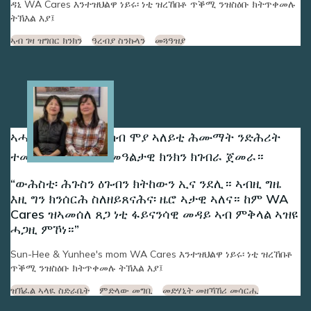
ዳኒ WA Cares እንተዝህልዋ ነይሩ፡ ነቲ ዝረኸበቶ ጥቕሚ ንዝስዕቡ ክትጥቀመሉ
ትኽእል እያ፤
ኣብ ገዛ ዝግበር ክንክን
ዓረብያ ስንኩላን
መጓዓዝያ
Image
ኣሓት ሳን-ሂን ዩንሂን ካብ ሞያ ኣለይቲ ሕሙማት ንድሕሪት
ተመሊሰን ንማማአን መዓልታዊ ክንክን ክገብራ ጀመራ።
ውሕስቲ፡ ሕጉስን ዕጉብን ክትከውን ኢና ንደሊ። ኣብዚ ግዜ
እዚ ግን ክንሰርሕ ስለዘይጸናሕና፡ ዜሮ ኣታዊ ኣለና። ከም WA
Cares ዝኣመሰለ ጸጋ ነቲ ፋይናንሳዊ መዳይ ኣብ ምቅላል ኣዝዩ
ሓጋዚ ምኾነ።
Sun-Hee & Yunhee's mom WA Cares እንተዝህልዋ ነይሩ፡ ነቲ ዝረኸበቶ
ጥቕሚ ንዝስዕቡ ክትጥቀመሉ ትኽእል እያ፤
ዝኽፈል ኣላዪ ስድራቤት
ምድላው መግቢ
መድሃኒት መዘኻኸሪ መሳርሒ