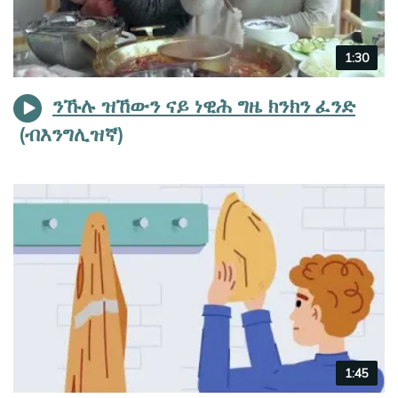
Video
1:30
duration
ንኹሉ ዝኸውን ናይ ነዊሕ ግዜ ክንክን ፈንድ
Video
1:45
duration