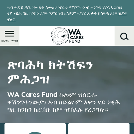
Skip
ኣብ ሓድሽ ሕጊ ዝመጽእ ለውጢ፡ ነበርቲ ዋሽንግተን ብመንገዲ WA Cares
to
ናይ ነዊሕ ግዜ ክንክን ደገፍ ንምርካብ ዘለዎም ኣማራጺታት ከስፍሕ እዩ።
ዝያዳ
main
ፍለጥ
.
content
ዝርዝር መግቢ
Image
ጽባሕካ ክትሽፍን
ምድላይ
ምሕጋዝ
WA Cares Fund ኩሎም ዝሰርሑ
ዋሽንግተንውያን ኣብ ዘድልዮም እዋን ናይ ነዊሕ
ግዜ ክንክን ክረኽቡ ከም ዝኽእሉ የረጋግጽ።