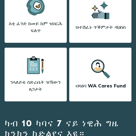
እቲ ፈንድ ከመይ ከም ዝሰርሕ
ዝተሸፈኑ ጥቕምታት ዳህሰስ
ፍለጥ
ንኣለይቲ ስድራቤት ዝኸውን
ብዛዕባ WA Cares Fund
ጸጋታት
ካብ 10 ካባና 7 ናይ ነዊሕ ግዜ
ክንክን ከድልየና እዩ።