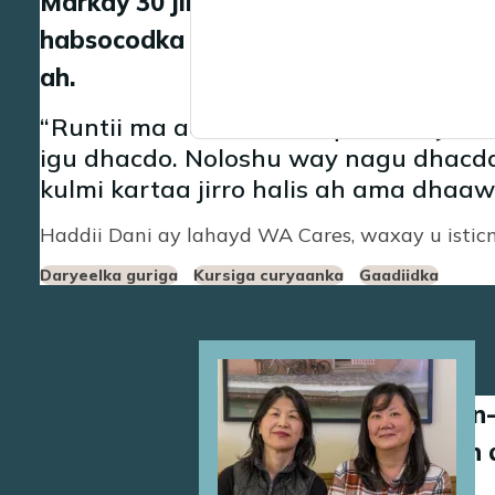
Markay 30 jir ahayd, Dani waxay la ku
habsocodka caafimaad ee caadiga ah
ah.
Runtii ma aanan arkin qof da'deyda a
igu dhacdo. Noloshu way nagu dhacd
kulmi kartaa jirro halis ah ama dhaa
Haddii Dani ay lahayd WA Cares, waxay u istic
Daryeelka guriga
Kursiga curyaanka
Gaadiidka
Image
Walaashii Sun-
si ay u siiyaa