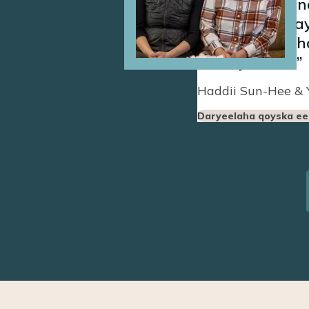
Waxaan rabnaa
ma aan shaqayn
haysanaa. Ila
maaliyadeed.
Haddii Sun-Hee & 
Daryeelaha qoyska ee 