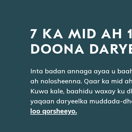
7 KA MID AH 
DOONA DARY
Inta badan annaga ayaa u baa
ah nolosheenna. Qaar ka mid ah,
Kuwa kale, baahidu waxay ku d
yaqaan daryeelka muddada-dhe
loo qorsheeyo.