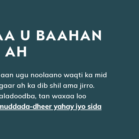
YAA U BAAHAN
 AH
aan ugu noolaano waqti ka mid
ar ah ka dib shil ama jirro.
aladoodba, tan waxaa loo
muddada-dheer yahay iyo sida