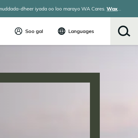
a muddada-dheer iyada oo loo marayo WA Cares.
Wax
Soo gal
Languages
Ingiriis (English)
Español
Tiếng Việt
Русский
简体中文
繁体中文
한국어
عربي
ខ្មែរ
українська
Soomaali
ਪੰਜਾਬੀ