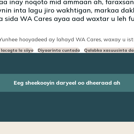
 inay noqoto mid ammaan ah, faraxsan 
in inta lagu jiro wakhtigan, markaa dak
ha sida WA Cares ayaa aad waxtar u leh 
Yunhee hooyadeed ay lahayd WA Cares, waxay u isti
lacagta la siiyo
Diyaarinta cuntada
Qalabka xasuusinta d
Eeg sheekooyin daryeel oo dheeraad ah