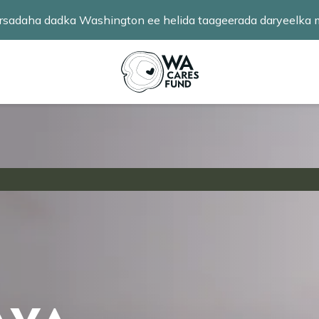
 fursadaha dadka Washington ee helida taageerada daryeelk
badan baro
.