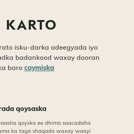
N KARTO
ato isku-darka adeegyada iyo
Dadka badankood waxay dooran
 ka baro
caymiska
rada qoysaska
yaasha qoyska ee dhima saacadaha
ama ka taga shaqada waxay waayi