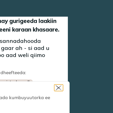
ay gurigeeda laakiin
keeni karaan khasaare.
n sannadahooda
gaar ah - si aad u
oo aad weli qiimo
 dheefteeda:
nasinta daryeelka
maada kumbuyuutarka ee
Image