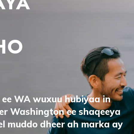
AYA
HO
Image
 ee WA wuxuu hubiyaa in
r Washington ee shaqeeya
eel muddo dheer ah marka ay