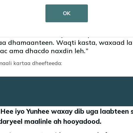
lantay dhibaato inta lagu guda jiro
 kaas oo uga tagay dhaawac laf dhabart
OK
h oo u baahan daryeel waqti dheer ilaa 
aa dhamaanteen. Waqti kasta, waxaad la
wac ama dhacdo naxdin leh.
maali kartaa dheefteeda:
Hee iyo Yunhee waxay dib uga laabteen s
n daryeel maalinle ah hooyadood.