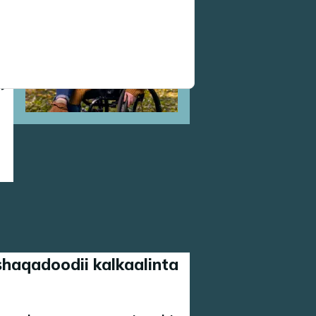
a
ay
haqadoodii kalkaalinta