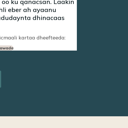
oo ku qanacsan. Laakin
hli eber ah ayaanu
fududaynta dhinacaas
cmaali kartaa dheefteeda:
aawada