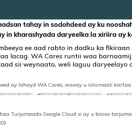
adsan tahay in sodohdeed ay ku nooshah
 in kharashyada daryeelka la xiriira ay 
eeya ee aad rabto in dadku ka fikiraa
a lacag. WA Cares runtii waa barnaamij 
aad sii weynaato, weli laguu daryeelayo 
eed ay lahayd WA Cares, waxay u isticmaali kartaa
lacagta la siiyo
Qiimaynta badbaadada guriga
Adeegyada 
aa Turjumaada Google Cloud si ay u bixiso tarju
ro
.