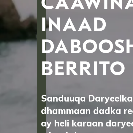
CAAWIN
INAAD
DABOOS
BERRITO
Sanduuqa Daryeelka
dhammaan dadka ree
ay heli karaan dary