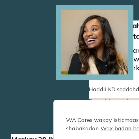
Image
KD way ku mah
waxay sheegtay
Waxa ugu damb
dahabiga ah wa
ogaato in mark
leedahay.
Haddii KD soddohd
Daryeelaha qoyska ee 
WA Cares waxay isticmaash
shabakadan
Wax badan ba