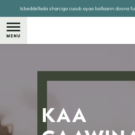
Skip
Isbeddellada sharciga cusub ayaa ballaarin doona
to
main
content
MENU
Raadi
KAA