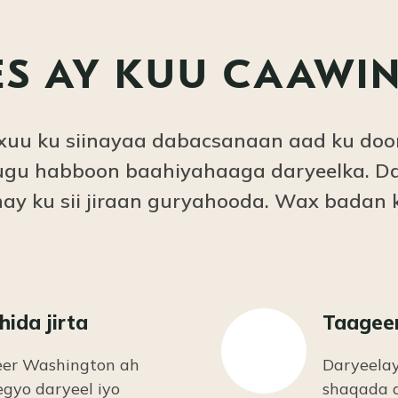
ES AY KUU CAAWI
uu ku siinayaa dabacsanaan aad ku door
e ugu habboon baahiyahaaga daryeelka. 
ay ku sii jiraan guryahooda. Wax badan
ida jirta
Taagee
reer Washington ah
Daryeela
gyo daryeel iyo
shaqada 