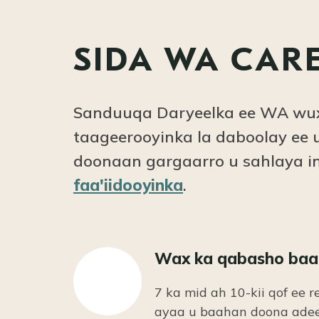
SIDA WA CAR
Sanduuqa Daryeelka ee WA wux
taageerooyinka la daboolay e
doonaan gargaarro u sahlaya in
faa'iidooyinka
.
Wax ka qabasho baah
7 ka mid ah 10-kii qof ee 
ayaa u baahan doona adee