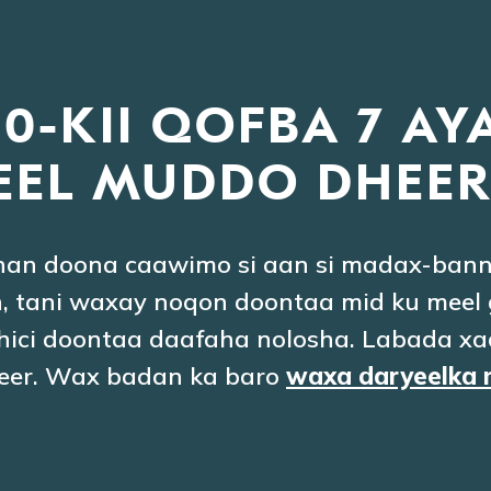
10-KII QOFBA 7 A
EEL MUDDO DHEER
han doona caawimo si aan si madax-bann
 tani waxay noqon doontaa mid ku meel ga
hici doontaa daafaha nolosha. Labada xa
er. Wax badan ka baro
waxa daryeelka 