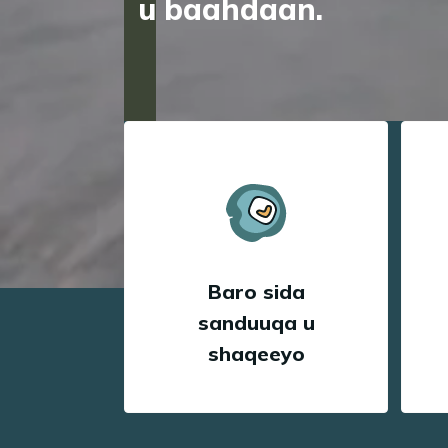
u baahdaan.
Baro sida
sanduuqa u
shaqeeyo