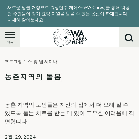
주
새로운 법률 개정으로 워싱턴주 케어스(WA Cares)를 통해 워싱
요
턴 주민들이 장기 요양 지원을 받을 수 있는 옵션이 확대됩니다.
콘
자세히 알아보세요
.
텐
츠
로
메뉴
건
너
프로그램 뉴스 및 웹 세미나
뛰
찾
기
기
농촌지역의 돌봄
농촌 지역의 노인들은 자신의 집에서 더 오래 살 수
있도록 돕는 치료를 받는 데 있어 고유한 어려움에 직
면합니다.
2월. 29, 2024