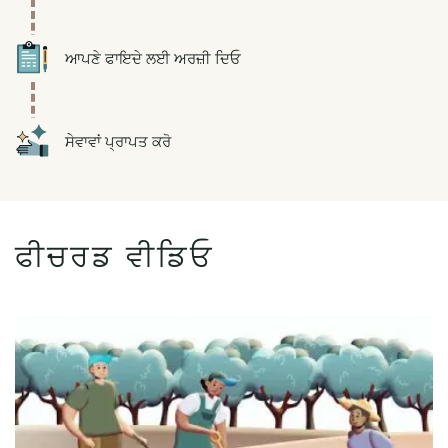
Icon
ਆਪਣੇ ਫਾਇਦੇ ਲਈ ਅਰਜ਼ੀ ਦਿਓ
Icon
ਸੇਵਾਵਾਂ ਪ੍ਰਾਪਤ ਕਰੋ
ਫੀਚਰਡ ਵੀਡਿਓ