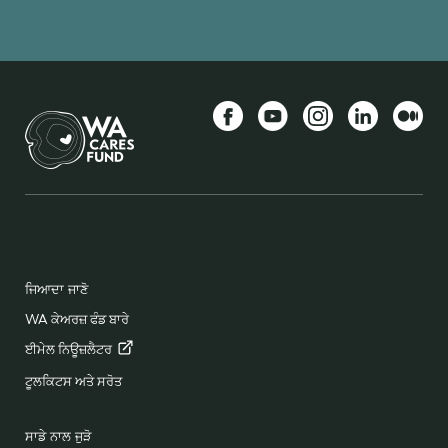
Facebook
YouTube
Instagram
LinkedIn
ਵੱਧ
BACK TO TOP
FOOTER
ਜਿਆਦਾ ਜਾਣੋ
WA ਕੇਅਰਜ਼ ਫੰਡ ਬਾਰੇ
ਈਮੇਲ
ਨਿਊਜ਼ਲੈਟਰ
ਟੂਲਕਿਟਸ ਅਤੇ ਸਰੋਤ
ਸਾਡੇ ਨਾਲ ਜੁੜੋ