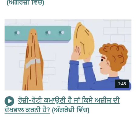
Video
1:45
duration
ਰੋਜ਼ੀ-ਰੋਟੀ ਕਮਾਉਣੀ ਹੈ ਜਾਂ ਕਿਸੇ ਅਜ਼ੀਜ਼ ਦੀ
ਦੇਖਭਾਲ ਕਰਨੀ ਹੈ?