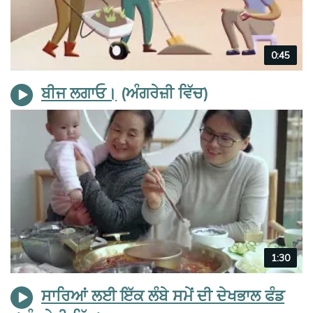
Video
0:45
duration
ਬੀਜ ਲਗਾਓ।
Video
1:30
duration
ਸਾਰਿਆਂ ਲਈ ਇੱਕ ਲੰਬੇ ਸਮੇਂ ਦੀ ਦੇਖਭਾਲ ਫੰਡ