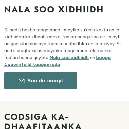
NALA SOO XIDHIIDH
Si aad u hesho taageerada iimaylka su'aalo kasta oo la
xidhiidha ka-dhaafitaanka, fadlan noogu soo dir iimayl
adigoo isticmaalaya foomka xidhiidhka ee la bixiyay. Si
aad u aragto xulashooyinka taageerada telefoonka,
fadlan booqo qaybta
Nala soo xidhiidh
ee
bogga
Caawinta & taageerada
.
Soo dir iimayl
CODSIGA KA-
DHAAFITAANKA