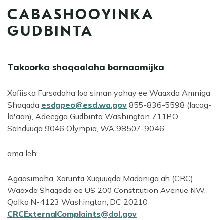
CABASHOOYINKA
GUDBINTA
Takoorka shaqaalaha barnaamijka
Xafiiska Fursadaha loo siman yahay ee Waaxda Amniga
Shaqada
esdgpeo@esd.wa.gov
855-836-5598 (lacag-
la'aan), Adeegga Gudbinta Washington 711P.O.
Sanduuqa 9046 Olympia, WA 98507-9046
ama leh:
Agaasimaha, Xarunta Xuquuqda Madaniga ah (CRC)
Waaxda Shaqada ee US 200 Constitution Avenue NW,
Qolka N-4123 Washington, DC 20210
CRCExternalComplaints@dol.gov