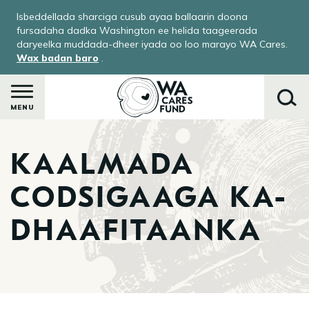
Skip
Isbeddellada sharciga cusub ayaa ballaarin doona
to
fursadaha dadka Washington ee helida taageerada
main
daryeelka muddada-dheer iyada oo loo marayo WA Cares.
Wax badan baro
.
content
MENU
KAALMADA
Raadi
CODSIGAAGA KA-
DHAAFITAANKA
ka