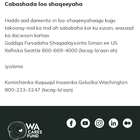
Cabashada loo shaqeeyaha
Haddii aad dareento in loo-shaqeeyahaagu kugu
takooray mid ka mid ah sababaha kor ku xusan, waxaad
ka dacwoon kartaa:
Guddiga Fursadaha Shaqaalaysiinta Siman ee US
Xafiiska Seattle 800-669-4000 (lacag-la'aan ah)
iyo/ama
Komishanka Xuquuqul Insaanka Gobolka Washington
800-233-3247 (lacag-la'aan)
Facebook
YouTube
Instagram
LinkedIn
Mediu