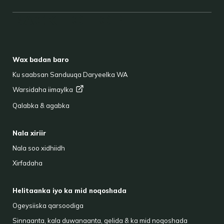
BACK TO TOP
FOOTER
Wax badan baro
Ku saabsan Sanduuqa Daryeelka WA
Warsidaha
iimaylka
Qalabka & agabka
Nala xiriir
Nala soo xidhiidh
Xirfadaha
Helitaanka iyo ka mid noqoshada
Ogeysiiska qarsoodiga
Sinnaanta, kala duwanaanta, gelida & ka mid noqoshada