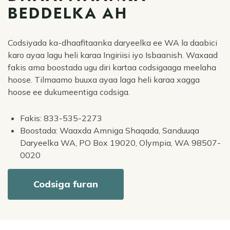
BEDDELKA AH
Codsiyada ka-dhaafitaanka daryeelka ee WA la daabici
karo ayaa lagu heli karaa Ingiriisi iyo Isbaanish. Waxaad
fakis ama boostada ugu diri kartaa codsigaaga meelaha
hoose. Tilmaamo buuxa ayaa laga heli karaa xagga
hoose ee dukumeentiga codsiga.
Fakis: 833-535-2273
Boostada: Waaxda Amniga Shaqada, Sanduuqa
Daryeelka WA, PO Box 19020, Olympia, WA 98507-
0020
Codsiga furan