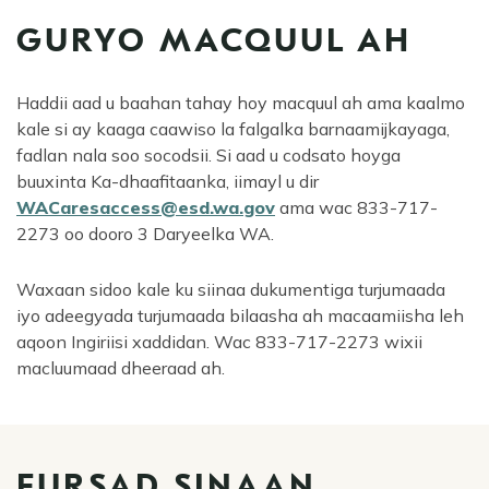
GURYO MACQUUL AH
Haddii aad u baahan tahay hoy macquul ah ama kaalmo
kale si ay kaaga caawiso la falgalka barnaamijkayaga,
fadlan nala soo socodsii. Si aad u codsato hoyga
buuxinta Ka-dhaafitaanka, iimayl u dir
WACaresaccess@esd.wa.gov
ama wac 833-717-
2273 oo dooro 3 Daryeelka WA.
Waxaan sidoo kale ku siinaa dukumentiga turjumaada
iyo adeegyada turjumaada bilaasha ah macaamiisha leh
aqoon Ingiriisi xaddidan. Wac 833-717-2273 wixii
macluumaad dheeraad ah.
FURSAD SINAAN