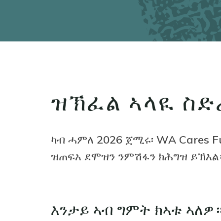
ዝኽፈል ኣላዪ ስድ
ካብ ሓምለ 2026 ጀሚሩ፡ WA Cares 
ዝጠፍአ ደሞዝን ንምሽፋን ክሕግዝ ይኽእል
እንታይ ኣብ ግምት ክኣቱ ኣለዎ