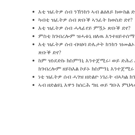
እቲ ዝፈትዎ ሰብ ንኽንክን ኣብ ልዕለይ ክውከል 
ካብቲ ዝፈትዎ ሰብ ጽቡቕ ኣንፈት ክወስድ ድየ?
እቲ ዝፈትዎ ሰብ ሓላፊየይ ምዃኑ ጽቡቕ ድየ?
ምስቲ ክገብረሎም ዝሓቱኒ ዘለዉ እንተዘይተሰ
እቲ ዝፈትዎ ሰብ ብዛዕባ ድሌታት ክንክን ዝመል
ጽቡቕ ድየ?
ከም ዝነደድኩ ክስምዓኒ እንተጀሚሩ፡ ወይ ድሕሪ
ክገብረሎም ዘይክእል ኮይኑ ክስምዓኒ እንተጀሚሩ 
ነቲ ዝፈትዎ ሰብ ሓገዝ ዘድልዮ ነገራት ብኣካል ክገ
ኣብ ዘድልዩኒ እዋን ክሰርሕ ግዜ ወይ ግቡእ ምህላ