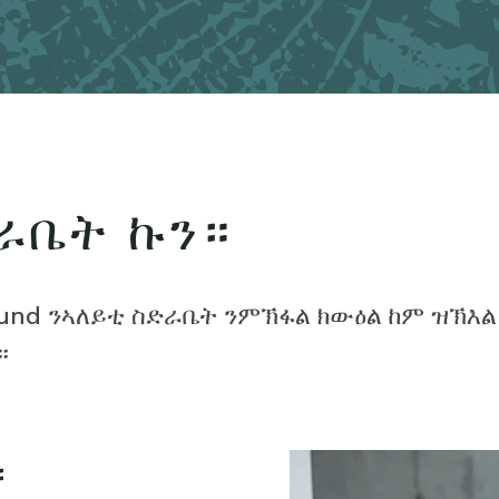
ራቤት ኩን።
Fund ንኣለይቲ ስድራቤት ንምኽፋል ክውዕል ከም ዝኽእል
።
።