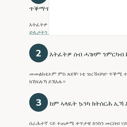
ጥቕማጥቕሚ ክጥቀመሉ ብቑዕ እንተኾይኑ
እትፈትዎ ሰብ ነዚ ጥቕሚ ንምጥቃም ናይ WA Ca
ድሌታትን ረቛሒታት
ከማልእ ኣለዎ።
2
እትፈትዎ ሰብ ሓገዞም ንምርካብ 
መመልከቲኦም ምስ ጸደቐ፡ ነቲ ዝረኸብካዮ ጥቕሚ ተ
ክኸፍሉኻ ይኽእሉ።
3
ከም ኣላዪት ኴንካ ክትሰርሕ ኢኻ
ሰራሕተኛ ናይ ተጠቃሚ ቀጥታዊ ክንክን መርበብ ናይ