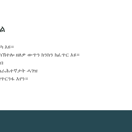
ካል
ካ እዩ።
 ክኽተሎ ዘለዎ ውጥን ክንክን ክፈጥር እዩ።
ዘብ
 ሰራሕተኛታት ሓገዝ
ጥርንፋ እየን።