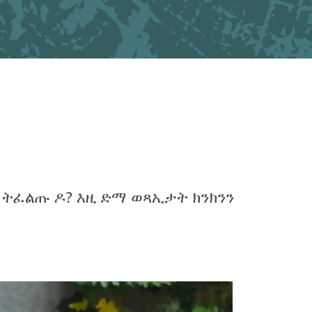
አማርኛ
فارسی، فارسی
ትግሪኛ
ታጋሎግ
ພາສາລາວ
 ትፈልጡ ዶ? እዚ ድማ ወጻኢታት ክንክንን