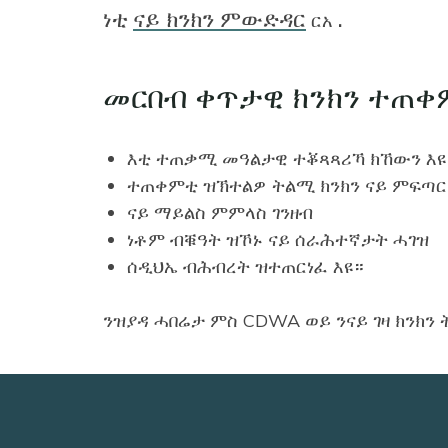
ነቲ
ናይ ክንክን ምውድዳር
.
ርአ
መርበብ ቀጥታዊ ክንክን ተጠቀ
እቲ ተጠቃሚ መዓልታዊ ተቖጻጻሪኻ ክኸውን እዩ
ተጠቀምቲ ዝኽተልዎ ትልሚ ክንክን ናይ ምፍጣር
ናይ ማይልስ ምምላስ ገንዘብ
ነቶም ብቑዓት ዝኾኑ ናይ ሰራሕተኛታት ሓገዝ
ሰዲህኤ ብሕብረት ዝተጠርነፈ እዩ።
ንዝያዳ ሓበሬታ ምስ CDWA ወይ ንናይ ገዛ ክንክን 