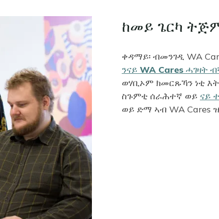
ከመይ ጌርካ ትጅ
ቀዳማይ፡ ብመንገዲ WA Care
ንናይ WA Cares ሓገዛት ብ
ወሃቢኦም ክመርጹኻን ነቲ እት
ስጉምቲ ሰራሕተኛ ወይ
ናይ 
ወይ ድማ ኣብ WA Cares ዝ