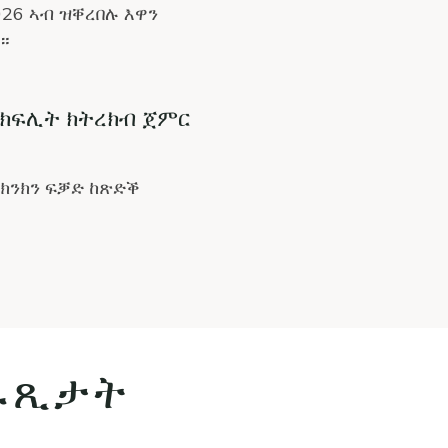
026 ኣብ ዝቐረበሉ እዋን
።
 ክፍሊት ክትረክብ ጀምር
 ክንክን ፍቓድ ከጽድቕ
ራጺታት