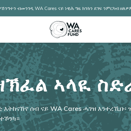
ሽንግተን ብመንገዲ WA Cares ናይ ነዊሕ ግዜ ክንክን ደገፍ ንምርካብ ዘለ
ዝኽፈል ኣላዪ ስ
ቲ እትከናኸኖ ሰብ ናይ WA Cares ሓገዝ እንተረኺቡ፡
ንተኾንካ።