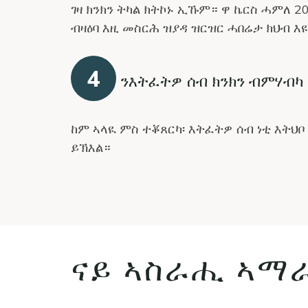
ገዛ ክንክን ትካል ክትኮኑ ኢኹም። ዋ ኬርስ ሓምለ 2
ብዛዕባ እዚ መስርሕ ዝያዳ ዝርዝር ሓበሬታ ክህብ እዩ
4
ንእትፈትዎ ሰብ ክንክን ብምሃብካ
ከም ኣላዪ ምስ ተቖጸርካ፡ እትፈትዎ ሰብ ነቲ እትህቦ
ይኽእል።
ናይ ኣስራሒ ኣማ