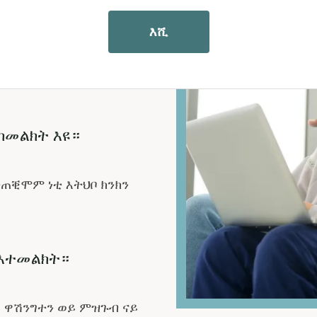
 ንምርኣይ መርምሩ
እሺ
res
ኣበርክቶን ናይ ክንክን
ከመልክት እዩ።
ጠቒሞም ነቲ እትህቦ ክንክን
 እተመልክት።
 ዋሽንግተን ወይ ምዝጉብ ናይ