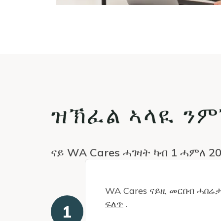
ዝኽፈል ኣላዪ ን
ናይ WA Cares ሓገዛት ካብ 1 ሓምለ 
WA Cares ናይዚ መርበብ ሓበሬታ
ፍለጥ
.
1
እትፈትዎ ሰብ ናቶም ናብ WA C