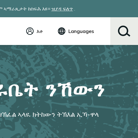
ዎም ኣማራጺታት ከስፍሕ እዩ።
ዝያዳ ፍለጥ
.
እቶ
Languages
ኢንግሊሽ (English)
Español
Tiếng Việt
Русский
简体中文
ድራቤት ንኸውን
繁体中文
한국어
عربي
ខ្មែរ
 ዝኽፈል ኣላዪ ክትከውን ትኽእል ኢኻ-ዋላ
українська
Soomaali
ਪੰਜਾਬੀ