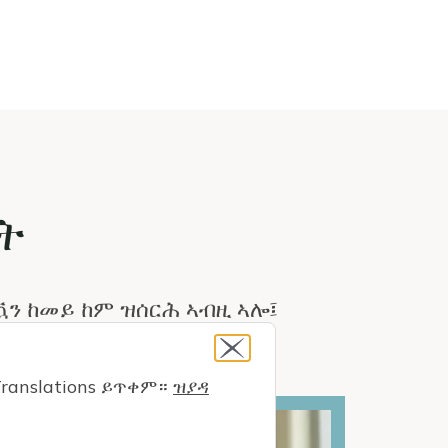
ት
ዃን ከመይ ከም ዝሰርሕ ኣብዚ ኣሎ፤
ranslations ይጥቀም።
ዝያዳ