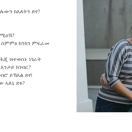
ድሉውን ክእለትን ድየ?
ማሚዐኸ?
ኦ ስምምዕ ክንክን ምፍራመ
 ሕጂ ዝተወሰኑ ነገራት
እንታይ ክገብር?
ብሮ ይኽእል ድየ፧
ው ኣለኒ ድዩ?