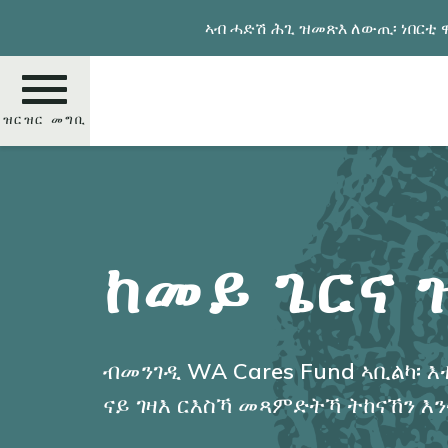
Skip
ኣብ ሓድሽ ሕጊ ዝመጽእ ለውጢ፡ ነበርቲ ዋ
to
main
content
ዝርዝር መግቢ
ምድላይ
ከመይ ጌርና 
ብመንገዲ WA Cares Fund ኣቢልካ፡ እ
ናይ ገዛእ ርእስኻ መጻምድትኻ ትከናኸን እ