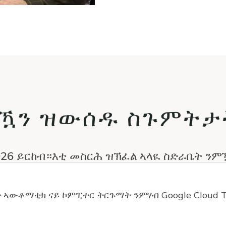
ምዃን ዝውሰዱ ስጉምትታ
2026 ይርከብ።እቲ መስርሕ ዝኽፈል ኣላዪ ስድራቤት ንም
 ኣውቶማቲክ ናይ ኮምፒተር ትርጉማት ንምሃብ Google Cloud T
ares Fund