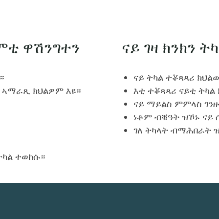
ምቲ ዋሽንግተን
ናይ ገዛ ክንክን ት
።
ናይ ትካል ተቖጻጻሪ ክህልወ
 ኣማራጺ ክህልዎም እዩ።
እቲ ተቖጻጻሪ ናይቲ ትካል
ናይ ማይልስ ምምላስ ገን
ነቶም ብቑዓት ዝኾኑ ናይ
ገለ ትካላት ብማሕበራት ዝ
ትካል ተወከሱ።