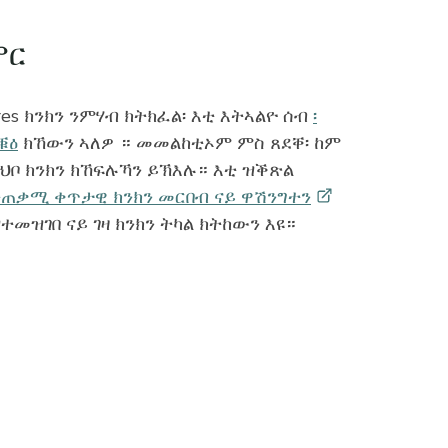
ምር
s ክንክን ንምሃብ ክትክፈል፡ እቲ እትኣልዮ ሰብ
፡
ቑዕ
ክኸውን ኣለዎ ። መመልከቲኦም ምስ ጸደቐ፡ ከም
ህቦ ክንክን ክኸፍሉኻን ይኽእሉ። እቲ ዝቕጽል
ተጠቃሚ ቀጥታዊ ክንክን መርበብ ናይ
ዋሽንግተን
ተመዝገበ ናይ ገዛ ክንክን ትካል ክትከውን እዩ።