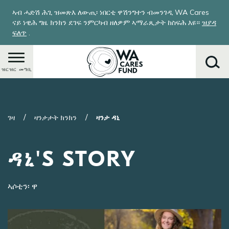
Skip
ኣብ ሓድሽ ሕጊ ዝመጽእ ለውጢ፡ ነበርቲ ዋሽንግተን ብመንገዲ WA Cares
to
ናይ ነዊሕ ግዜ ክንክን ደገፍ ንምርካብ ዘለዎም ኣማራጺታት ከስፍሕ እዩ።
ዝያዳ
main
ፍለጥ
.
content
ዝርዝር መግቢ
ምድላይ
ገዛ
ዛንታታት ክንክን
ዛንታ ዳኒ
ዳኒ'S STORY
ኣሶቲን፡ ዋ