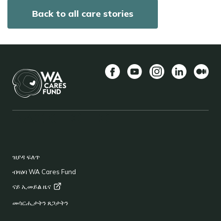
Back to all care stories
Facebook
YouTube
Instagram
LinkedIn
Mediu
BACK TO TOP
FOOTER
ዝያዳ ፍለጥ
ብዛዕባ WA Cares Fund
ናይ ኢመይል
ዜና
መሳርሒታትን ጸጋታትን