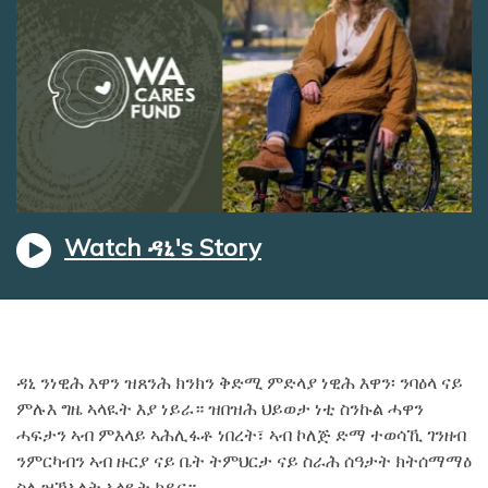
Watch ዳኒ's Story
ዳኒ ንነዊሕ እዋን ዝጸንሕ ክንክን ቅድሚ ምድላያ ነዊሕ እዋን፡ ንባዕላ ናይ
ምሉእ ግዜ ኣላዪት እያ ነይራ። ዝበዝሕ ህይወታ ነቲ ስንኩል ሓዋን
ሓፍታን ኣብ ምእላይ ኣሕሊፋቶ ነበረት፣ ኣብ ኮለጅ ድማ ተወሳኺ ገንዘብ
ንምርካብን ኣብ ዙርያ ናይ ቤት ትምህርታ ናይ ስራሕ ሰዓታት ክትሰማማዕ
ስለ ዝኸኣለት ኣላዪት ኮይና።