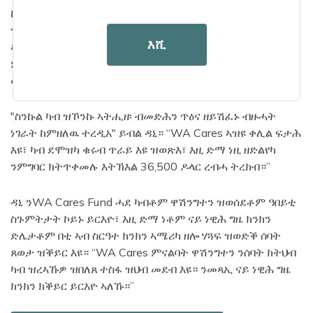
ከም ሓደ ብቐጻሊ ኣብ ነዊሕ ግዜ ክንክን ዝምርኮስ ግን ከኣ ተቖጺሩ
ዝሰርሕ ሰብ መጠን፡ ዳኒ ንኸም ሜዲኬይድ ዝኣመሰለ መደብ ብቑዕ
እሺ
ኣይኮነን። ንሳ ግን ንናይ WA Cares ሓገዝ ክትበቅዕ እያ። ዓቢ ለውጢ
ምመጸ ምኽንያቱ ዋላ ምስ መድሕን ጥዕና ገና ብዙሕ ክኽፈል ዘለዎ
ወጻኢታት ኣለዋ።
"ስንኩል ካብ ዝኾንኩ ኣትሒዘ፡ ብመድሕን ጥዕና ዘይሽፈኑ ብዙሓት
ነገራት ከምዘለዉ ተረዲአ" ይብል ዳኒ። “WA Cares ኣዝዩ ቀሊል ፍታሕ
እዩ፣ ካብ ደሞዝካ ቁሩብ ጥራይ እዩ ዝወጽእ፣ እዚ ድማ ነዚ ዘድልየካ
ንምግባር ክትጥቀመሉ እትኽእል 36,500 ዶላር ረብሓ ትረክብ።”
ዳኒ ንWA Cares Fund ሓደ ካብቶም ዋሽንግተን ዝወሰደቶም ዓበይቲ
ስጉምትታት ኮይኑ ይርእዮ፣ እዚ ድማ ነቶም ናይ ነዊሕ ግዜ ክንክን
ድሌታቶም በቲ ኣብ ስርዓተ ክንክን ኣሜሪካ ዘሎ ሃጓፍ ዝወድቕ ሰባት
ጸወታ ዝቕይር እዩ። “WA Cares ምናልባት ዋሽንግተን ንሰባት ክትህብ
ካብ ዝረኣኹዎ ዝበለጸ ተስፋ ዝህብ መደብ እዩ። ንመጻኢ ናይ ነዊሕ ግዜ
ክንክን ክቕይር ይርእዮ ኣለኹ።”