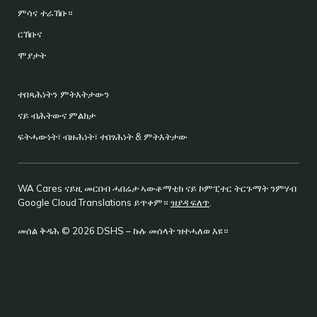
ምሳና ተራኸቡ።
ርኸቡና
ሞያታት
ተበጻሕነትን ምትእትታውን
ናይ ብሕትውና ምልክታ
ፍትሓውነት፣ ብዙሕነት፣ ተበፃሕነት & ምትእትታው
WA Cares ናይዚ መርበብ ሓበሬታ ኣውቶማቲክ ናይ ኮምፒተር ትርጉማት ንምሃብ
Google Cloud Translations ይጥቀም።
ዝያዳ ፍለጥ
.
መሰል ቅዳሕ © 2026 DSHS – ኩሉ መሰላት ዝተሓለወ እዩ።