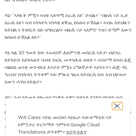
ዳኒ፡ “ኣላዪት ምዃን ኣዝዩ ኣድካሚ ስራሕ እዩ” ይብል። “ብዙሕ ናይ ኢድ
ስራሕ እዩ። ኣብ ኣካላትካ ኣካላዊ ጸቕጢ ከስዕብ ይኽእል። ኣብኡ ክትህሉን
ክትህሉን ትጽቢት ስለ ዝግበረልካ፡ ብዙሕ ናይ ኣእምሮ ጥዕና ድኻም እውን
ከስዕብ ይኽእል እዩ።”
ዳኒ ጓል 30 ዓመት ከላ፡ ንመደበኛ ሕክምናዊ መስርሕ ኣትያ፡ ብእግራ
ክትከይድ ከይከኣለት ካብቲ ክፍሊ መጥባሕቲ ወጸት። ሓካይማ ክሳብ ሕጂ
ብልክዕ ጠንቂ መጉዳእቲ እንታይ ምዃኑ ርግጸኛታት ኣይኮኑን። ሕጂ፡ ዳኒ
ዓረብያ ስንኩላን ትጥቀም ኣላ፡ ምሉእ ግዜኣ ክትሰርሕ ከላ፡ ኣብ ህይወታ
እውን ሓገዝ የድልያ።
ዳኒ፡ “ኣብ ዕድመይ ዘሎ ሰብ ንነዊሕ እዋን ዝጸንሕ ክንክን ዘድልዮ ሰብ
ብሓቂ ርእየ ኣይፈልጥን ነይረ” ይብል ዳኒ። “ህይወት ንኹላትና እያ
ዘጋጥመና። ኣብ ዝኾነ እዋን፡ ከቢድ ሕማም፡ መጉዳእቲ፡ ወይ ንነዊሕ እዋን
WA Cares ናይዚ መርበብ ሓበሬታ ኣውቶማቲክ ናይ
ዝጸንሕ ክንክን ክትረክብ ዝገብረካ ስንባደ ዘስዕበካ ፍጻመ ከጋጥመካ
ኮምፒተር ትርጉማት ንምሃብ Google Cloud
ይኽእል እዩ።”
Translations ይጥቀም።
ዝያዳ ፍለጥ
.