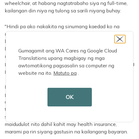
wheelchair, at habang nagtatrabaho siya ng full-time,
kailangan din niya ng tulong sa sarili niyang buhay.
"Hindi pa ako nakakita ng sinumang kaedad ko na
nangangailangan ng pangmatagalang pangangalaga
hanggang sa nangyari ito sa akin," sabi ni Dani. “Ang
buhay ay nangyayari sa ating lahat. Sa anumang oras,
Gumagamit ang WA Cares ng Google Cloud
maaari kang makaranas ng malubhang karamdaman,
Translations upang magbigay ng mga
pinsala, o traumatikong pangyayari na nagiging sanhi ng
awtomatikong pagsasalin sa computer ng
pag-access sa iyo ng pangmatagalang pangangalaga."
website na ito.
Matuto pa
.
Bilang isang tao na regular na umaasa sa
pangmatagalang pangangalaga ngunit nagtatrabaho
OK
din, hindi kwalipikado si Dani para sa isang programa
tulad ng Medicaid. Gayunpaman, magiging kwalipikado
siya para sa mga benepisyo ng WA Cares. Malaki ang
maidudulot nito dahil kahit may health insurance,
marami pa rin siyang gastusin na kailangang bayaran.