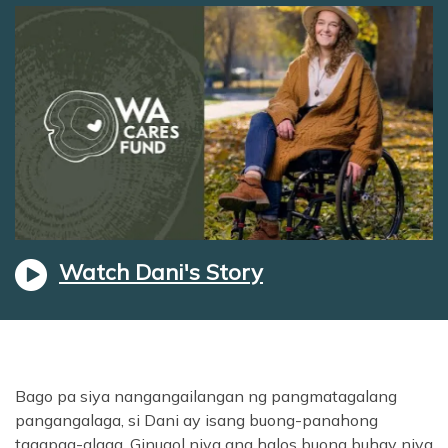
episyo
Watch Dani's Story
Bago pa siya nangangailangan ng pangmatagalang
pangangalaga, si Dani ay isang buong-panahong
tagapag-alaga. Ginugol niya ang halos buong buhay niya