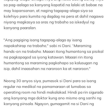
sa pag-aalaga sa kanyang kapatid na lalaki at babae na
may kapansanan, at naging tagapag-alaga siya sa
kolehiyo para kumita ng dagdag na pera at dahil nagawa
niyang magkasya sa oras ng trabaho sa iskedyul ng
kanyang paaralan.
"Ang pagiging isang tagapag-alaga ay isang
napakahirap na trabaho," sabi ni Dani. “Maraming
hands-on na trabaho. Maaari itong humantong sa pisikal
na pagkapagod sa iyong katawan. Maaari rin itong
humantong sa maraming pagkahapo sa kalusugan ng
isip, dahil inaasahan na naroroon ka at naroroon."
Noong 30 anyos siya, pumasok si Dani para sa isang
regular na medikal na pamamaraan at lumabas sa
operating room na hindi makalakad. Hindi pa rin sigurado
ang kanyang mga doktor kung ano mismo ang sanhi ng
kanyang pinsala. Ngayon, gumagamit na si Dani ng