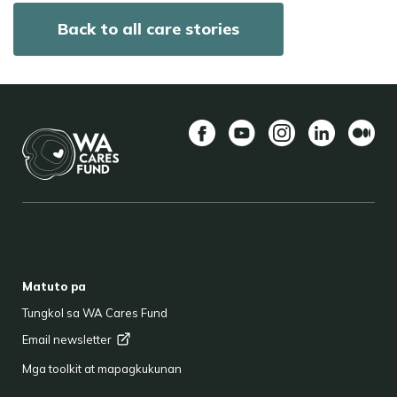
Back to all care stories
Facebook
YouTube
Instagram
LinkedIn
Mediu
BACK TO TOP
FOOTER
Matuto pa
Tungkol sa WA Cares Fund
Email
newsletter
Mga toolkit at mapagkukunan