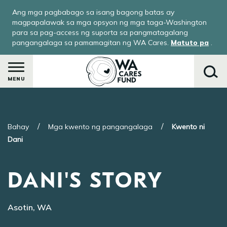
Skip
Ang mga pagbabago sa isang bagong batas ay
to
magpapalawak sa mga opsyon ng mga taga-Washington
main
para sa pag-access ng suporta sa pangmatagalang
pangangalaga sa pamamagitan ng WA Cares.
Matuto pa
.
content
MENU
Maghanap
Bahay
Mga kwento ng pangangalaga
Kwento ni
Dani
le
DANI'S STORY
menu
-
Asotin, WA
ay