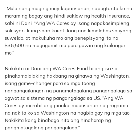
“Mula nang maging may kapansanan, napagtanto ko na
maraming bagay ang hindi saklaw ng health insurance,”
sabi ni Dani. “Ang WA Cares ay isang napakasimpleng
solusyon, kung saan kaunti lang ang lumalabas sa iyong
suweldo, at makukuha mo ang benepisyong ito na
$36,500 na magagamit mo para gawin ang kailangan
mo.”
Nakikita ni Dani ang WA Cares Fund bilang isa sa
pinakamalalaking hakbang na ginawa ng Washington,
isang game-changer para sa mga taong
nangangailangan ng pangmatagalang pangangalaga sa
agwat sa sistema ng pangangalaga sa US. “Ang WA
Cares ay marahil ang pinaka-maaasahan na programa
na nakita ko sa Washington na nagbibigay ng mga tao.
Nakikita kong binabago nito ang hinaharap ng
pangmatagalang pangangalaga."