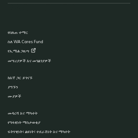
BACK TO TOP
FOOTER
የበለጠ ተማር
ስለ WA Cares Fund
የኢሜል
ጋዜጣ
መሣሪያዎች እና መገልገያዎች
ከእኛ ጋር ይገናኙ
ያግኙን
ሙያዎች
መዳረሻ እና ማካተት
የግላዊነት ማስታወቂያ
ፍትሃዊነት፣ ልዩነት፣ ተደራሽነት እና ማካተት