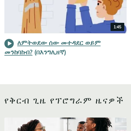
Video
1:45
duration
ለምትወደው ሰው መተዳደር ወይም
መንከባከብ?
የቅርብ ጊዜ የፕሮግራም ዜናዎች
Image