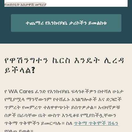
የመድኃኒት አስታዋሽ መሣሪያ
ተጨማሪ የእንክብካቤ ታሪኮችን ይመልከቱ
የዋሽንግተን ኬርስ እንዴት ሊረዳ
ይችላል?
የ WA Cares ፈንድ የእንክብካቤ ፍላጎቶችዎን በተሻለ ሁኔታ
የሚያሟላ ማንኛውንም የተሸፈኑ አገልግሎቶች እና ድጋፎች
ጥምረት የመምረጥ ተለዋዋጭነት ይሰጥዎታል። አብዛኛዎቹ
ሰዎች በራሳቸው ቤት ውስጥ እንዲቆዩ የሚያስችሏቸውን
ጥቅማ ጥቅሞችን ይመርጣሉ። ስለ
ጥቅማ ጥቅሞች ሽፋን
የበለጠ ይወቁ።