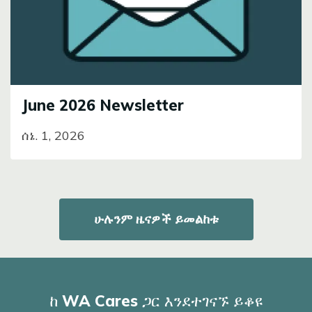
June 2026 Newsletter
ሰኔ. 1, 2026
ሁሉንም ዜናዎች ይመልከቱ
ከ WA Cares ጋር እንደተገናኙ ይቆዩ