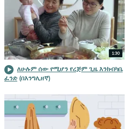
Video
1:30
duration
ለሁሉም ሰው የሚሆን የረጅም ጊዜ እንክብካቤ
ፈንድ