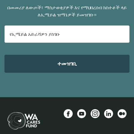
በመመሪያ ለውጦች፣ ማስታወቂያዎች እና የማህበረሰብ ክስተቶች ላይ
ለኢሜይል ዝማኔዎች ይመዝገቡ።
ኢ-
ሜል
አድራሻ
Facebook
YouTube
Instagram
LinkedIn
መካከለኛ