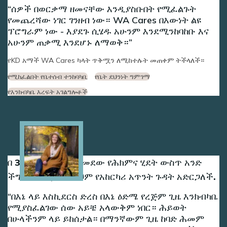
ሰዎች በወርቃማ ዘመናቸው እንዲያስቡበት የሚፈልጉት
የመጨረሻው ነገር ገንዘብ ነው። WA Cares በእውነት ልዩ
ፕሮግራም ነው - እያደጉ ሲሄዱ አሁንም እንደሚንከባከቡ እና
አሁንም ጠቃሚ እንደሆኑ ለማወቅ።
የKD አማች WA Cares ካላት ጥቅሟን ለሚከተሉት መጠቀም ትችላለች።
የሚከፈልበት የቤተሰብ ተንከባካቢ
የቤት ደህንነት ግምገማ
የእንክብካቤ እረፍት አገልግሎቶች
Image
በ 30 ዓመቷ ዳኒ በተለመደው የሕክምና ሂደት ውስጥ አንድ
ችግር አጋጥሟታል ይህም የአከርካሪ አጥንት ጉዳት አድርጋለች.
በእኔ ላይ እስኪደርስ ድረስ በእኔ ዕድሜ የረጅም ጊዜ እንክብካቤ
የሚያስፈልገው ሰው አይቼ አላውቅም ነበር። ሕይወት
በሁላችንም ላይ ይከሰታል። በማንኛውም ጊዜ ከባድ ሕመም