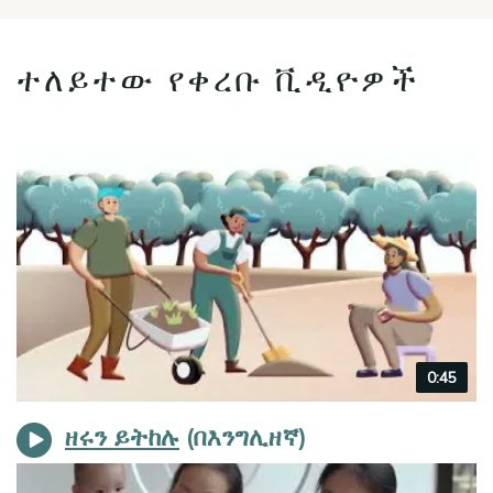
ተለይተው የቀረቡ ቪዲዮዎች
Video
0:45
duration
ዘሩን ይትከሉ