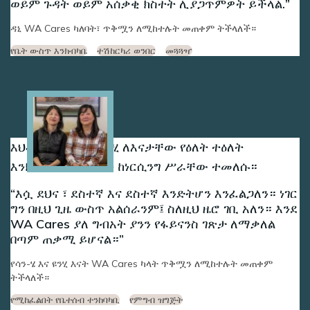
ወይም ጉዳት ወይም አሰቃቂ ክስተት ሊያጋጥምዎት ይችላል.
ዳኒ WA Cares ካለባት፣ ጥቅሟን ለሚከተሉት መጠቀም ትችላለች።
የቤት ውስጥ እንክብካቤ
ተሽከርካሪ ወንበር
መጓጓዣ
Image
እህቶች ሱን-ሄ እና ዩንሂ ለእናታቸው የዕለት ተዕለት
እንክብካቤን ለመስጠት ከነርሲንግ ሥራቸው ተመለሱ።
እሷ ደህና ፣ ደስተኛ እና ደስተኛ እንድትሆን እንፈልጋለን። ነገር
ግን በዚህ ጊዜ ውስጥ አልሰራንም፤ ስለዚህ ዜሮ ገቢ አለን። እንደ
WA Cares ያለ ግብአት ያንን የፋይናንስ ገጽታ ለማቃለል
በጣም ጠቃሚ ይሆናል።
የሳን-ሄ እና ዩንሂ እናት WA Cares ካላት ጥቅሟን ለሚከተሉት መጠቀም
ትችላለች።
የሚከፈልበት የቤተሰብ ተንከባካቢ
የምግብ ዝግጅት