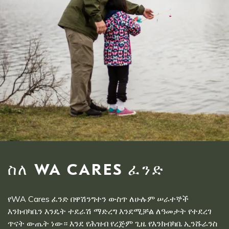
ስለ WA CARES ፈንድ
የWA Cares ፈንድ በዋሽንግተን ውስጥ ለሁሉም ሠራተኞች
እንክብካቤን እንዴት ተደራሽ ማድረግ እንደሚቻል ለዓመታት የተደረገ
ጥናት ውጤት ነው። እንደ የሕዝብ የረጅም ጊዜ የእንክብካቤ ኢንሹራንስ