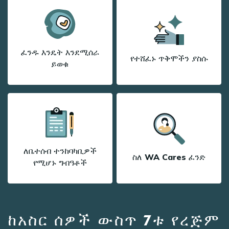
ፈንዱ እንዴት እንደሚሰራ
የተሸፈኑ ጥቅሞችን ያስሱ
ይወቁ
ለቤተሰብ ተንከባካቢዎች
ስለ WA Cares ፈንድ
የሚሆኑ ግብዓቶች
ከአስር ሰዎች ውስጥ 7ቱ የረጅም