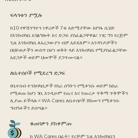
ፍላጎቱን ያሟሉ
ከ10 የዋሽንግተን ነዋሪዎች 7ቱ እድሜያቸው እየገፋ ሲሄድ
የእንክብካቤ አገልግሎት እና ድጋፍ ያስፈልጋቸዋል፣ ነገር ግን የረጅም
ጊዜ እንክብካቤ ለአረጋውያን ብቻ አይደለም። አንዳንዶቻችን
በህይወታችን ውስጥ በሆነ ወቅት ላይ እንክብካቤ የሚያስፈልጋቸው
አደጋዎች ወይም ህመሞች ያጋጥሙናል።
ለቤተሰቦች የሚደረግ ድጋፍ
የቤተሰብ ተንከባካቢዎች የስራ ሰዓትን የሚቀንሱ ወይም ከስራ
የሚወጡ ከሆነ ገቢ እንዲሁም የጤና እና የጡረታ ጥቅማ ጥቅሞችን
ሊያጡ ይችላሉ። WA Cares ለቤተሰቦች ሸክሙን የሚቀንሱ
ግብዓቶችን ይሰጣል።
Icon
ቁጠባዎን ያስቀምጡ
ከ WA Cares በፊት፣ የረጅም ጊዜ እንክብካቤን