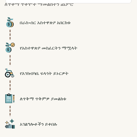
ለጥቅማ ጥቅሞች ማመልከትን ጨምሮ
Icon
በራስ-ሰር አስተዋጽዖ አበርክቱ
Icon
የአስተዋጽዖ መስፈርትን ማሟላት
Icon
የእንክብካቤ ፍላጎት ይኑርዎት
Icon
ለጥቅማ ጥቅምዎ ያመልክቱ
Icon
አገልግሎቶችን ይቀበሉ