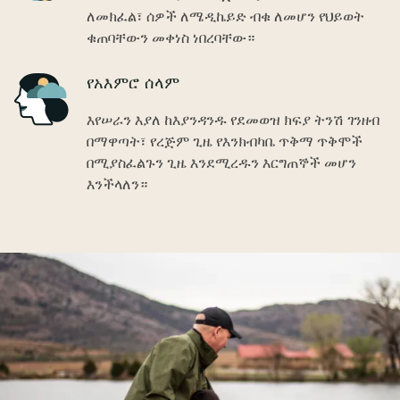
ለመክፈል፣ ሰዎች ለሜዲኬይድ ብቁ ለመሆን የህይወት
ቁጠባቸውን መቀነስ ነበረባቸው።
Icon
የአእምሮ ሰላም
እየሠራን እያለ ከእያንዳንዱ የደመወዝ ክፍያ ትንሽ ገንዘብ
በማዋጣት፣ የረጅም ጊዜ የእንክብካቤ ጥቅማ ጥቅሞች
በሚያስፈልጉን ጊዜ እንደሚረዱን እርግጠኞች መሆን
እንችላለን።
Image