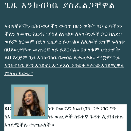
ጊዜ እንክብካቤ ያስፈልጋቸዋል
አብዛኞቻችን በሕይወታችን ውስጥ በሆነ ወቅት ላይ ራሳችንን
ችለን ለመኖር እርዳታ ያስፈልገናል። ለአንዳንዶች ይህ ከአደጋ
ወይም ከህመም በኋላ ጊዜያዊ ይሆናል። ለሌሎች ደግሞ ፍላጎቱ
በህይወታቸው መጨረሻ ላይ ይደርሳል። በሁለቱም ሁኔታዎች
ይህ የረጅም ጊዜ እንክብካቤ በመባል ይታወቃል።
የረጅም ጊዜ
እንክብካቤ ምን እንደሆነ እና ለእሱ እንዴት ማቀድ እንደሚቻል
የበለጠ ይወቁ።
Image
KD አማቷን በቤቷ ውስጥ በመኖሯ አመስጋኝ ናት ነገር ግን
ከእንክብካቤ ጋር የተያያዙ ወጪዎች ከፍተኛ ጉዳት ሊያስከትሉ
እንደሚችሉ ተናግራለች።