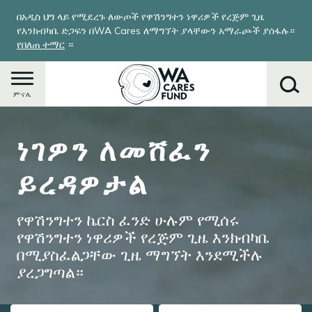
Skip
በአዲስ ህግ ላይ የሚደረጉ ለውጦች የዋሽንግተን ነዋሪዎች የረጅም ጊዜ
to
የእንክብካቤ ድጋፍን በWA Cares ለማግኘት ያላቸውን አማራጮች ያሰፋሉ።
main
የበለጠ ተማር
።
content
ምናሌ
Image
ነገዎን ለመሸፈን
ፈልግ
ይረዳዎታል
የዋሽንግተን ኬርስ ፈንድ ሁሉም የሚሰሩ
የዋሽንግተን ነዋሪዎች የረጅም ጊዜ እንክብካቤ
በሚያስፈልጋቸው ጊዜ ማግኘት እንደሚችሉ
ያረጋግጣል።