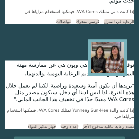
حدث مؤلم.
إذا كانت داني تمتلك WA Cares، فيمكنها استخدام مزاياها في:
الرعاية في المنزل
كرسي متحرك
مواصلات
Image
توقفت الأختان سون هي ويون هي عن ممارسة مهنة
التمريض من أجل تقديم الرعاية اليومية لوالدتهما.
نريدها أن تكون آمنة وسعيدة وراضية. لكننا لم نعمل خلال
هذه الفترة، لذا ليس لدينا أي دخل. سيكون مصدر مثل
WA Cares مفيدًا جدًا في تخفيف هذا الجانب المالي.
إذا كانت والدة Sun-Hee وYunhee تمتلك WA Cares، فيمكنها استخدام
مزاياها في:
مقدم رعاية عائلية مدفوع الأجر
إعداد وجبة
جهاز تذكير الدواء