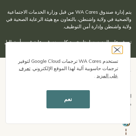
يتم إدارة صندوق WA Cares من قبل وزارة الخدمات الاجتماعية
والصحية في ولاية واشنطن، بالتعاون مع هيئة الرعاية الصحية في
ولاية واشنطن وإدارة أمن التوظيف.
تعرف على المزيد حول
تاريخ وهيكل صندوق رعاية غرب أستراليا.
تستخدم WA Cares ترجمات Google Cloud لتوفير
ترجمات حاسوبية آلية لهذا الموقع الإلكتروني.
تعرف
كيف يعمل الصندوق
على المزيد
.
اطلع على التفاصيل حول
كيفية عملها
، بما في ذلك المساهمات
نعم
وشروط الأهلية وكيفية التقدم للحصول على المزايا.
Icon
المساهمة تلقائيًا