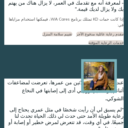
- لمعرفة أنه مع تقدمك في العمر، لا يزال هناك من يهتم
بك ولا يزال لديك قيمة.
إذا كانت حمات KD تمتلك برنامج WA Cares، فيمكنها استخدام مزاياها
في:
مقدم رعاية عائلية مدفوع الأجر
تقييم سلامة المنزل
خدمات الرعاية المؤقتة
Image
عندما بلغت داني الثلاثين من عمرها، تعرضت لمضاعفات
أثناء إجراء طبي روتيني أدى إلى إصابتها في النخاع
الشوكي.
لم يسبق لي أن رأيت شخصًا في مثل عمري يحتاج إلى
رعاية طويلة الأمد حتى حدث لي ذلك. الحياة تحدث لنا
جميعًا. في أي وقت، قد تتعرض لمرض خطير أو إصابة أو