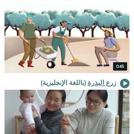
Video
0:45
duration
زرع البذرة