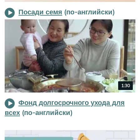
duration
Посади семя
Video
1:30
duration
Фонд долгосрочного ухода для
всех