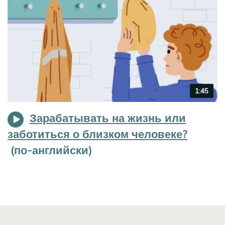
Video
1:45
duration
Зарабатывать на жизнь или
заботиться о близком человеке?