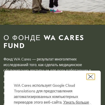
О ФОНДЕ WA CARES
FUND
Фонд WA Cares — результат многолетних
исследований того, как сделать медицинское
обслуживание доступным для всех работающих в
штате Вашингтон. Будучи государственной программой
страхования долгосрочного ухода, WA Cares
WA Cares использует Google Cloud
гарантирует покрытие для всех работающих
Translations для предоставления
независимо от наличия ранее существовавших
автоматизированных компьютерных
заболеваний. Вашингтон — первый штат в стране,
переводов этого веб-сайта.
Узнать больше
.
создавший доступный способ для широкого среднего