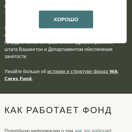
класса получить доступ к долгосрочному уходу, не
тратя при этом все свои сбережения.
ХОРОШО
Фонд WA Cares находится в ведении Департамента
социальных и медицинских услуг штата Вашингтон в
сотрудничестве с Управлением здравоохранения
штата Вашингтон и Департаментом обеспечения
занятости.
Узнайте больше об
истории и структуре фонда WA
Cares Fund.
КАК РАБОТАЕТ ФОНД
Подробную информацию о том,
как это работает
,