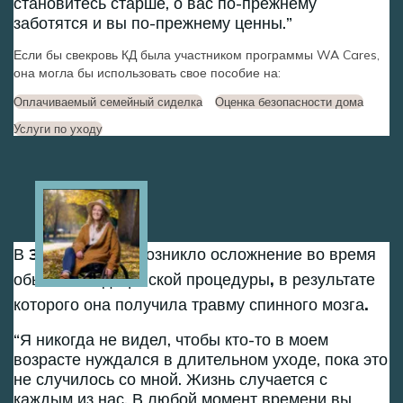
становитесь старше, о вас по-прежнему
заботятся и вы по-прежнему ценны.
Если бы свекровь КД была участником программы WA Cares,
она могла бы использовать свое пособие на:
Оплачиваемый семейный сиделка
Оценка безопасности дома
Услуги по уходу
Image
В 30 лет у Дэни возникло осложнение во время
обычной медицинской процедуры, в результате
которого она получила травму спинного мозга.
Я никогда не видел, чтобы кто-то в моем
возрасте нуждался в длительном уходе, пока это
не случилось со мной. Жизнь случается с
каждым из нас. В любой момент времени вы