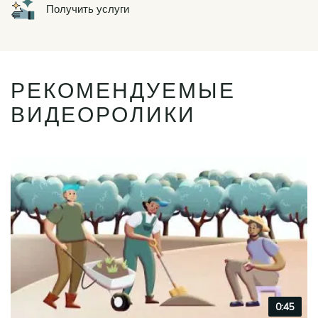
Icon
Получить услуги
РЕКОМЕНДУЕМЫЕ
ВИДЕОРОЛИКИ
Video
0:45