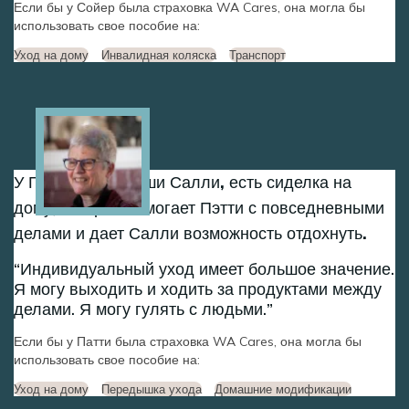
Если бы у Сойер была страховка WA Cares, она могла бы
использовать свое пособие на:
Уход на дому
Инвалидная коляска
Транспорт
Image
У Пэтти, партнерши Салли, есть сиделка на
дому, которая помогает Пэтти с повседневными
делами и дает Салли возможность отдохнуть.
Индивидуальный уход имеет большое значение.
Я могу выходить и ходить за продуктами между
делами. Я могу гулять с людьми.
Если бы у Патти была страховка WA Cares, она могла бы
использовать свое пособие на:
Уход на дому
Передышка ухода
Домашние модификации