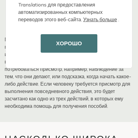
осуществляющих уход.
Translations для предоставления
автоматизированных компьютерных
Образование и обучение, временный уход,
переводов этого веб-сайта.
Узнать больше
.
координация ухода и многое другое.
Многие люди с когнитивными нарушениями, такими как
ХОРОШО
проблемы с памятью и принятием решений,
испытывают трудности с самостоятельным
выполнением повседневных действий. Им может
потребоваться присмотр, например, наблюдение за
тем, что они делают, или подсказка, когда начать какое-
либо действие. Если человеку требуется присмотр для
выполнения повседневного действия, это будет
засчитано как одно из трех действий, в которых ему
необходима помощь для получения пособий.