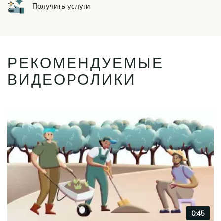
Icon
Получить услуги
РЕКОМЕНДУЕМЫЕ
ВИДЕОРОЛИКИ
Video
0:45