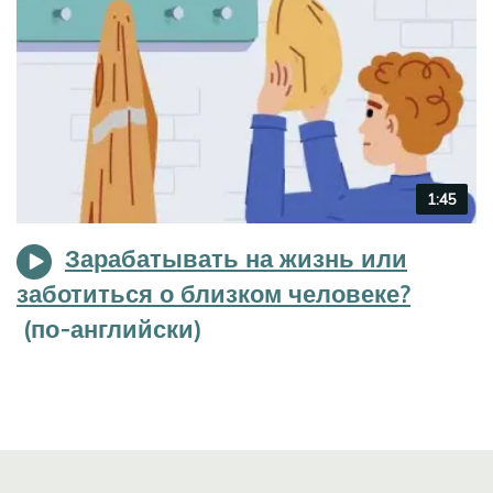
Video
1:45
duration
Зарабатывать на жизнь или
заботиться о близком человеке?