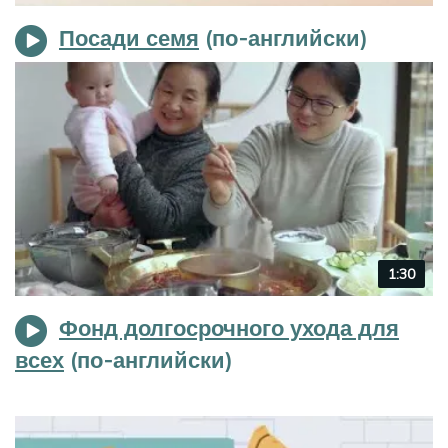
duration
Посади семя
Video
1:30
duration
Фонд долгосрочного ухода для
всех