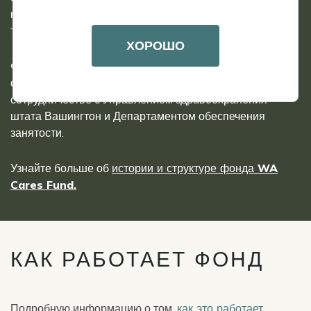
класса получить доступ к долгосрочному уходу, не
тратя при этом все свои сбережения.
ХОРОШО
Фонд WA Cares находится в ведении Департамента
социальных и медицинских услуг штата Вашингтон в
сотрудничестве с Управлением здравоохранения
штата Вашингтон и Департаментом обеспечения
занятости.
Узнайте больше об
истории и структуре фонда WA
Cares Fund.
КАК РАБОТАЕТ ФОНД
Подробную информацию о том,
как это работает
,