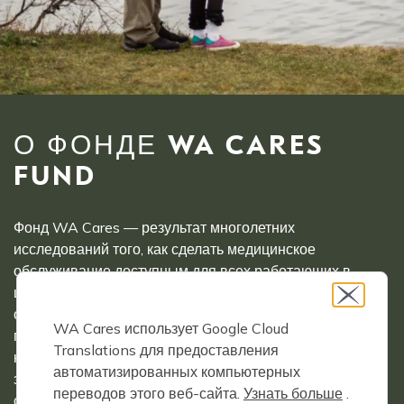
О ФОНДЕ WA CARES
FUND
Фонд WA Cares — результат многолетних
исследований того, как сделать медицинское
обслуживание доступным для всех работающих в
штате Вашингтон. Будучи государственной программой
страхования долгосрочного ухода, WA Cares
WA Cares использует Google Cloud
гарантирует покрытие для всех работающих
Translations для предоставления
независимо от наличия ранее существовавших
автоматизированных компьютерных
заболеваний. Вашингтон — первый штат в стране,
переводов этого веб-сайта.
Узнать больше
.
создавший доступный способ для широкого среднего