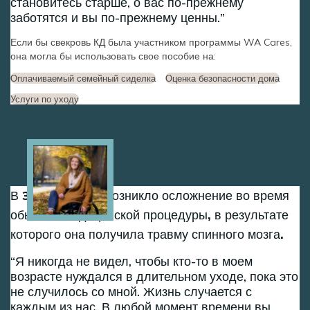
становитесь старше, о вас по-прежнему
заботятся и вы по-прежнему ценны.
Если бы свекровь КД была участником программы WA Cares,
она могла бы использовать свое пособие на:
Оплачиваемый семейный сиделка
Оценка безопасности дома
Услуги по уходу
Image
В 30 лет у Дэни возникло осложнение во время
обычной медицинской процедуры, в результате
которого она получила травму спинного мозга.
Я никогда не видел, чтобы кто-то в моем
возрасте нуждался в длительном уходе, пока это
не случилось со мной. Жизнь случается с
каждым из нас. В любой момент времени вы