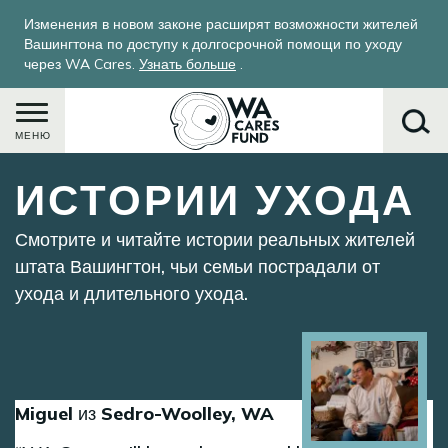
Перейти
Изменения в новом законе расширят возможности жителей
к
Вашингтона по доступу к долгосрочной помощи по уходу
основному
через WA Cares.
Узнать больше
.
содержанию
МЕНЮ
ИСТОРИИ УХОДА
Поиск
Смотрите и читайте истории реальных жителей
штата Вашингтон, чьи семьи пострадали от
ухода и длительного ухода.
Image
Miguel из Sedro-Woolley, WA