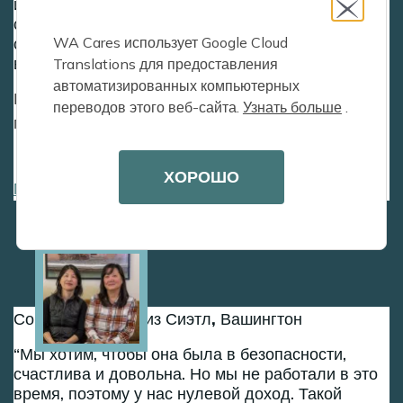
инвалидом. Я думал, что я непобедим. Иметь эти
средства, чтобы помочь поддержать, помочь
WA Cares использует Google Cloud
обеспечить себя, я просто думаю, что это так
важно.
Translations для предоставления
автоматизированных компьютерных
После паралича Сойеру требуется помощь с
переводов этого веб-сайта.
Узнать больше
.
принятием душа и одеванием.
ХОРОШО
Посмотреть полную историю Сойер
Image
Сон-Хи и Юн-Хи из Сиэтл, Вашингтон
Мы хотим, чтобы она была в безопасности,
счастлива и довольна. Но мы не работали в это
время, поэтому у нас нулевой доход. Такой