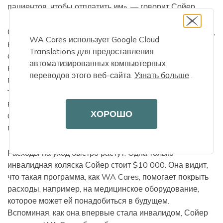
пациентов, чтобы отплатить им», — говорит Сойер.
Сойер стремится к достижению своих карьерных целей,
WA Cares использует Google Cloud
но знает, что получение работы своей мечты будет
Translations для предоставления
стоить дорого. В настоящее время Сойер имеет право
автоматизированных компьютерных
на финансовую поддержку через Medicaid, чтобы
переводов этого веб-сайта.
Узнать больше
.
помочь компенсировать стоимость ее ухода, но как
только она начнет работать полный рабочий день в
выбранной карьере, доход Сойер будет означать, что
ХОРОШО
она больше не будет иметь права на Medicaid и ей
придется платить за уход из своего кармана.
Расходы на уход быстро растут. Одна только
инвалидная коляска Сойер стоит $10 000. Она видит,
что такая программа, как WA Cares, помогает покрыть
расходы, например, на медицинское оборудование,
которое может ей понадобиться в будущем.
Вспоминая, как она впервые стала инвалидом, Сойер