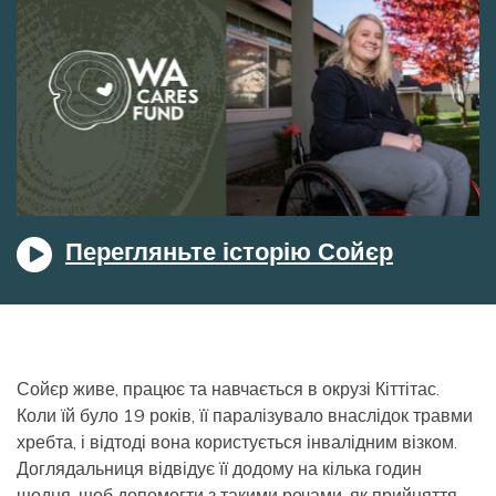
Перегляньте історію Сойєр
Сойєр живе, працює та навчається в окрузі Кіттітас.
Коли їй було 19 років, її паралізувало внаслідок травми
хребта, і відтоді вона користується інвалідним візком.
Доглядальниця відвідує її додому на кілька годин
щодня, щоб допомогти з такими речами, як прийняття