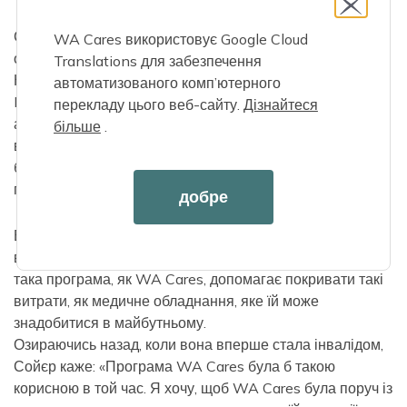
Сойєр прагне досягти кар’єрних цілей, але знає, що
WA Cares використовує Google Cloud
отримати роботу своєї мрії буде дорого коштувати.
Translations для забезпечення
Наразі Сойєр має право на фінансову підтримку через
автоматизованого комп’ютерного
Medicaid, щоб компенсувати витрати на її лікування,
перекладу цього веб-сайту.
Дізнайтеся
але коли вона буде працювати повний робочий день у
більше
.
вибраній професії, дохід Сойєр означатиме, що вона
більше не матиме права на Medicaid і їй доведеться
платити за лікування зі своєї кишені.
добре
Витрати на догляд швидко зростають. Лише інвалідний
візок Сойєра коштує 10 тисяч доларів. Вона бачить, що
така програма, як WA Cares, допомагає покривати такі
витрати, як медичне обладнання, яке їй може
знадобитися в майбутньому.
Озираючись назад, коли вона вперше стала інвалідом,
Сойєр каже: «Програма WA Cares була б такою
корисною в той час. Я хочу, щоб WA Cares була поруч із