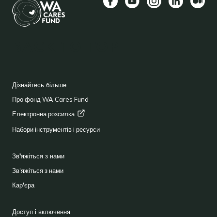
Facebook
YouTube
Instagram
LinkedIn
Середн
BACK TO TOP
FOOTER
Дізнайтесь більше
Про фонд WA Cares Fund
Електронна
розсилка
Набори інструментів і ресурси
Зв'яжіться з нами
Зв'яжіться з нами
Кар'єра
Доступ і включення