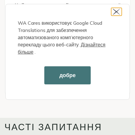
Цей чат призначений лише для загальної
інформації про програму. Якщо у вас є
запитання щодо вашої пільги, завершіть
WA Cares використовує Google Cloud
цей чат і увійдіть у свій обліковий запис
Translations для забезпечення
WA Cares, щоб розпочати безпечний
автоматизованого комп’ютерного
сеанс.
перекладу цього веб-сайту.
Дізнайтеся
більше
.
Натисніть значок внизу екрана, щоб
розпочати чат у режимі реального часу в
робочий час.
добре
ЧАСТІ ЗАПИТАННЯ