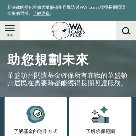
移
新法律的變化將擴大華盛頓州居民透過WA Cares獲得長期照護
至
支援的選擇。
了解更多
。
主
內
容
菜單
Image
助您規劃未來
搜
尋
華盛頓州關懷基金確保所有在職的華盛頓
州居民在需要時都能獲得長期照護服務。
了解基金的運作方式
了解承保範圍