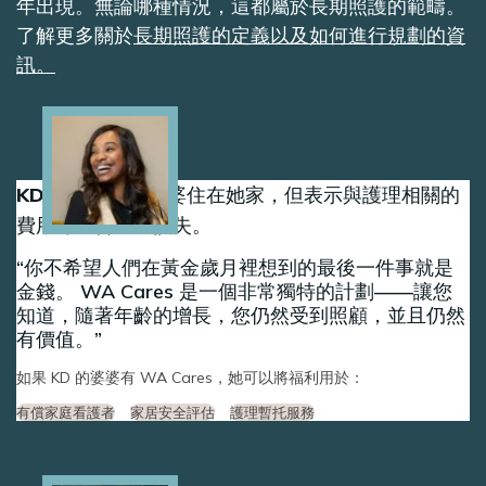
年出現。無論哪種情況，這都屬於長期照護的範疇。
了解更多關於
長期照護的定義以及如何進行規劃的資
訊。
Image
KD 很高興她的婆婆住在她家，但表示與護理相關的
費用可能會造成損失。
你不希望人們在黃金歲月裡想到的最後一件事就是
金錢。 WA Cares 是一個非常獨特的計劃——讓您
知道，隨著年齡的增長，您仍然受到照顧，並且仍然
有價值。
如果 KD 的婆婆有 WA Cares，她可以將福利用於：
有償家庭看護者
家居安全評估
護理暫托服務