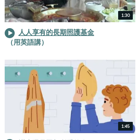
Video
1:30
duration
人人享有的長期照護基金
Video
1:45
duration