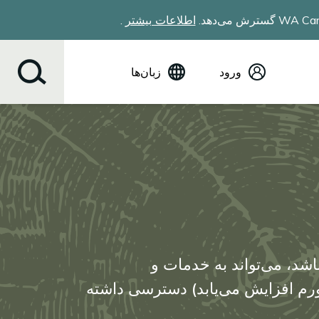
اطلاعات بیشتر
.
ورود
زبان‌ها
(English) انگلیسی
Español
Tiếng Việt
Русский
简体中文
繁体中文
한국어
عربي
ខ្មែរ
ئیه ۲۰۲۶، هر فردی که واجد شرایط دریافت مبلغ کامل مزایای صندوق WA Cares باشد، می‌تواند به خدمات و
українська
 دلار (که با گذشت زمان و با تورم افزایش می‌یابد) دسترسی داشته
Soomaali
ਪੰਜਾਬੀ