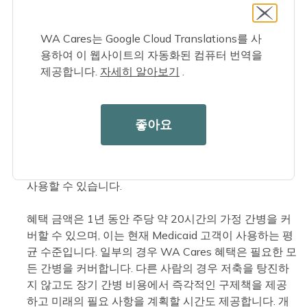
WA Cares
기여 요건을
충족하고 치료가 필요한 경우 최
대 36,500달러의 장기 치료 혜택(인플레이션 조정 평생
혜택)을 받을 수 있습니다.
WA Cares는 Google Cloud Translations를 사
선택: 혜택을 어떻게, 어디서 사용할지 결정하세요. WA
용하여 이 웹사이트의 자동화된 컴퓨터 번역을
Cares Fund는 귀하의 케어 요구 사항을 가장 잘 충족하
제공합니다.
자세히 알아보기
.
는
보장 서비스와 지원
의 조합을 선택할 수 있는 유연성
을 제공합니다. WA Cares는 가능한 한 오랫동안 집에서
독립적으로 살 수 있도록 설계되었습니다. 혜택은 가정
좋아요
간병, 가족 간병인 비용 지불, 가정 안전 개선, 가정 배달
식사, 교통 등 다양한 서비스에 사용할 수 있습니다. 요양
원이나 보조 생활 시설과 같은 주거 환경에서도 혜택을
사용할 수 있습니다.
혜택 금액은 1년 동안 주당 약 20시간의 가정 간병을 커
버할 수 있으며, 이는 현재 Medicaid 고객이 사용하는 평
균 수준입니다. 일부의 경우 WA Cares 혜택은 필요한 모
든 간병을 커버합니다. 다른 사람의 경우 저축을 탕진하
지 않고도 장기 간병 비용에서 즉각적인 구제책을 제공
하고 미래의 필요 사항을 계획할 시간도 제공합니다. 개