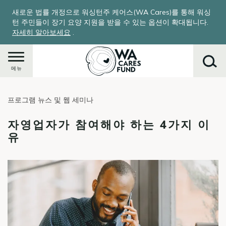
주
새로운 법률 개정으로 워싱턴주 케어스(WA Cares)를 통해 워싱
요
턴 주민들이 장기 요양 지원을 받을 수 있는 옵션이 확대됩니다.
콘
자세히 알아보세요
.
텐
츠
로
메뉴
건
너
프로그램 뉴스 및 웹 세미나
뛰
찾
기
기
자영업자가 참여해야 하는 4가지 이
유