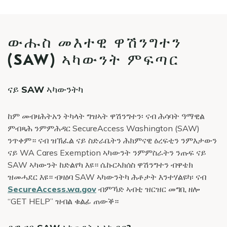
ውሑስ መእተዊ ዋሽንግተን
(SAW) ኣካውንት ምፍጣር
ናይ SAW ኣካውንትካ
ከም መብዛሕትአን ትካላት ግዝኣት ዋሽንግተን፡ ናብ ሕሳባት ዓማዊል
ምብጻሕ ንምምሕዳር SecureAccess Washington (SAW)
ንጥቀም። ናብ ዝኽፈል ናይ ስድራቤትን ሕክምናዊ ዕረፍቲን ንምእታውን
ናይ WA Cares Exemption ኣካውንት ንምምስራትን ንጡፍ ናይ
SAW ኣካውንት ከድልየካ እዩ። ሴኩርኣክሰስ ዋሽንግተን ብዋቴክ
ዝመሓደር እዩ። ብዛዕባ SAW ኣካውንትካ ሕቶታት እንተሃልዩካ፡ ናብ
SecureAccess.wa.gov
ብምኻድ ኣብቲ ዝርዝር መግቢ ዘሎ
“GET HELP” ዝብል ቁልፊ ጠውቕ።