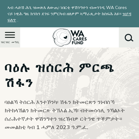
Skip
ኣብ ሓድሽ ሕጊ ዝመጽእ ለውጢ፡ ነበርቲ ዋሽንግተን ብመንገዲ WA Cares
to
ናይ ነዊሕ ግዜ ክንክን ደገፍ ንምርካብ ዘለዎም ኣማራጺታት ከስፍሕ እዩ።
ዝያዳ
main
ፍለጥ
.
content
ዝርዝር መግቢ
ባዕሉ ዝሰርሕ ምርጫ
ምድላይ
ሽፋን
ባዕልኻ ትሰርሕ እንተኾንካ፡ ሽፋን ክትመርጽን ንነብስኻ
ክትከላኸልን ክትመርጽ ትኽእል ኢኻ፡ ብተመሳሳሊ ንኻልኦት
ሰራሕተኛታት ዋሽንግተን ዝረኽብዎ ርትዓዊ ጥቕምታት።
መመልከቲ ካብ 1 ሓምለ 2023 ዓ.ም.ፈ.