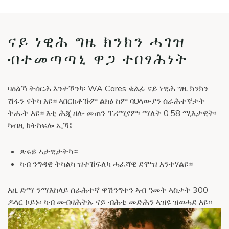
ናይ ነዊሕ ግዜ ክንክን ሓገዝ
ብተመጣጣኒ ዋጋ ተበፃሕነት
ባዕልኻ ትሰርሕ እንተኾንካ፡ WA Cares ቁልፊ ናይ ነዊሕ ግዜ ክንክን
ሽፋን ናትካ እዩ። ኣበርክቶኹም ልክዕ ከም ባህላውያን ሰራሕተኛታት
ትሑት እዩ። እቲ ሕጂ ዘሎ መጠን ፕሪሚየም፡ ማለት 0.58 ሚእታዊት፡
ካብዚ ክትከፍሎ ኢኻ፤
ጽሩይ ኣታዊታትካ።
ካብ ንግዳዊ ትካልካ ዝተኸፍለካ ሓፈሻዊ ደሞዝ እንተሃልዩ።
እዚ ድማ ንማእከላይ ሰራሕተኛ ዋሽንግተን ኣብ ዓመት ኣስታት 300
ዶላር ኮይኑ፡ ካብ መብዛሕትኡ ናይ ብሕቲ መድሕን ኣዝዩ ዝወሓደ እዩ።