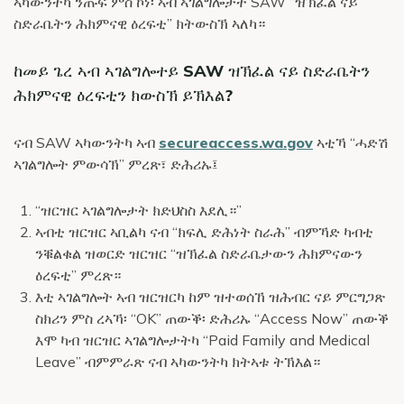
ኣካውንትካ ንጡፍ ምስ ኮነ፡ ኣብ ኣገልግሎታት SAW “ዝኽፈል ናይ
ስድራቤትን ሕክምናዊ ዕረፍቲ” ክትውስኽ ኣለካ።
ከመይ ጌረ ኣብ ኣገልግሎተይ SAW ዝኽፈል ናይ ስድራቤትን
ሕክምናዊ ዕረፍቲን ክውስኽ ይኽእል?
ናብ SAW ኣካውንትካ ኣብ
secureaccess.wa.gov
ኣቲኻ “ሓድሽ
ኣገልግሎት ምውሳኽ” ምረጽ፣ ድሕሪኡ፤
“ዝርዝር ኣገልግሎታት ክድህስስ እደሊ።”
ኣብቲ ዝርዝር ኣቢልካ ናብ “ክፍሊ ድሕነት ስራሕ” ብምኻድ ካብቲ
ንቑልቁል ዝወርድ ዝርዝር “ዝኽፈል ስድራቤታውን ሕክምናውን
ዕረፍቲ” ምረጽ።
እቲ ኣገልግሎት ኣብ ዝርዝርካ ከም ዝተወሰኸ ዝሕብር ናይ ምርግጋጽ
ስክሪን ምስ ረኣኻ፡ “OK” ጠውቕ፡ ድሕሪኡ “Access Now” ጠውቕ
እሞ ካብ ዝርዝር ኣገልግሎታትካ “Paid Family and Medical
Leave” ብምምራጽ ናብ ኣካውንትካ ክትኣቱ ትኽእል።