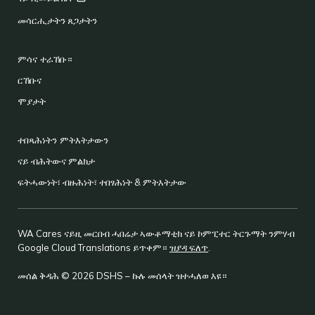
መሳርሒታትን ጸጋታትን
ምሳና ተራኸቡ።
ርኸቡና
ሞያታት
ተበጻሕነትን ምትእትታውን
ናይ ብሕትውና ምልክታ
ፍትሓውነት፣ ብዙሕነት፣ ተበፃሕነት & ምትእትታው
WA Cares ናይዚ መርበብ ሓበሬታ ኣውቶማቲክ ናይ ኮምፒተር ትርጉማት ንምሃብ
Google Cloud Translations ይጥቀም።
ዝያዳ ፍለጥ
.
መሰል ቅዳሕ © 2026 DSHS – ኩሉ መሰላት ዝተሓለወ እዩ።