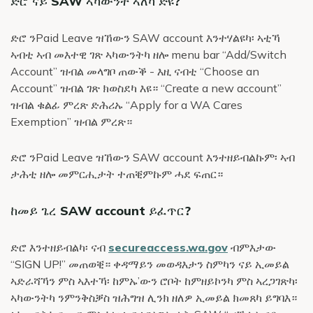
ድሮ ናይ SAW ኣካውንት ኣለካ ድዩ?
ድሮ ንPaid Leave ዝኸውን SAW account እንተሃልዩካ፡ ኣቲኻ
ኣብቲ ኣብ መእተዊ ገጽ ኣካውንትካ ዘሎ menu bar “Add/Switch
Account” ዝብል መላግቦ ጠውቕ - እዚ ናብቲ “Choose an
Account” ዝብል ገጽ ክወስደካ እዩ። “Create a new account”
ዝብል ቁልፊ ምረጽ ድሕሪኡ “Apply for a WA Cares
Exemption” ዝብል ምረጽ።
ድሮ ንPaid Leave ዝኸውን SAW account እንተዘይብልኩም፡ ኣብ
ታሕቲ ዘሎ መምርሒታት ተጠቒምኩም ሓደ ፍጠር።
ከመይ ጌረ SAW account ይፈጥር?
ድሮ እንተዘይብልካ፡ ናብ
secureaccess.wa.gov
ብምእታው
“SIGN UP!” መጠወቒ። ቀዳማይን መወዳእታን ስምካን ናይ ኢመይል
ኣድራሻኻን ምስ ኣእተኻ፡ ከምኡ’ውን ሮቦት ከምዘይኮንካ ምስ ኣረጋገጽካ፡
ኣካውንትካ ንምንቅስቓስ ዝሕግዝ ሊንክ ዘለዎ ኢመይል ክመጸካ ይግባእ።