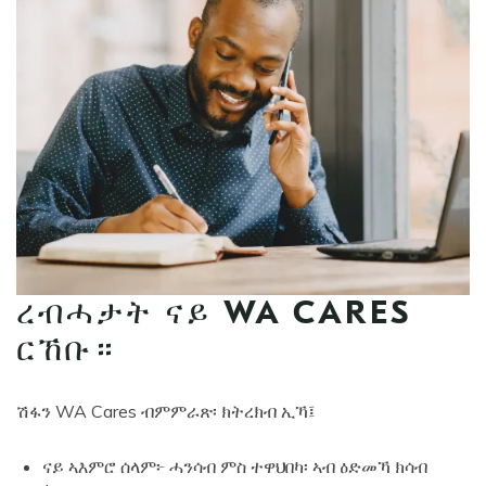
ረብሓታት ናይ WA CARES
ርኸቡ።
ሽፋን WA Cares ብምምራጽ፡ ክትረክብ ኢኻ፤
ናይ ኣእምሮ ሰላም፦ ሓንሳብ ምስ ተዋህበካ፡ ኣብ ዕድመኻ ክሳብ