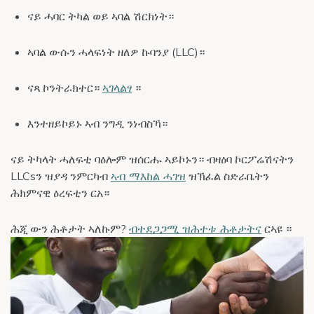
ናይ ሓባር ትካል ወይ ኣባል ሽርክነት።
ኣባል ውሱን ሓላፍነት ዘለዎ ኩባንያ (LLC)።
ናጻ ኮንትራክተር።
ኣገላልፃ
።
እንተዘይኮይኑ ኣብ ንግዲ ንነብስኻ።
ናይ ትካላት ሓለፍቲ ባዕሎም ዝሰርሑ ኣይኮኑን። ብዛዕባ ኮርፖሬሽናትን
LLCsን ዝያዳ ንምርካብ
ኣብ ማእከል ሓገዝ
ዝኽፈል ስድራቤትን
ሕክምናዊ ዕረፍቲን ርአ።
ሕጂ ውን ሕቶታት ኣለኩም?
ብተደጋጋሚ ዝሕተቱ ሕቶታትና
ርኣዩ ።