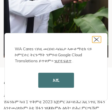
WA Cares ናይዚ መርበብ ሓበሬታ ኣውቶማቲክ ናይ
ኮምፒተር ትርጉማት ንምሃብ Google Cloud
Translations ይጥቀም።
ዝያዳ ፍለጥ
.
እሺ
ሎሚ ሽፋን ምረጹ
ኣብ መንጎ 1 ሓምለ ክሳብ 30 መስከረም 2023 ሽፋን እንተመሪጽኩም፡
ሽፋንኩም ካብ 1 ጥቅምቲ 2023 ክጅምር እዩ።ድሕሪ እዚ ነጥቢ ሽፋን
እንተመሪጽኩም፡ እቲ ሽፋን ዝህበኩምሉ ዕለት፡ ድሕሪ ምርጫኹም