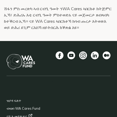
ሽፋን ምስ መረጽካ ኣብ ርብዒ ዓመት ንWA Cares ኣበርክቶ ክትጅምር
ኢኻ፣ ድሕሪኡ እቲ ርብዒ ዓመት ምስተወድአ ናይ መጀመርታ ጸብጻብካ
ከተቕርብ ኢኻ። ናይ WA Cares ኣበርክቶኻ ክሳብ ጡረታ እትወጽእ
ወይ ድሕሪ ደጊም ርእስኻ ዘይትሰርሕ ክቕጽል እዩ።
Facebook
YouTube
Instagram
LinkedIn
Mediu
BACK TO TOP
FOOTER
ዝያዳ ፍለጥ
ብዛዕባ WA Cares Fund
ናይ ኢመይል
ዜና