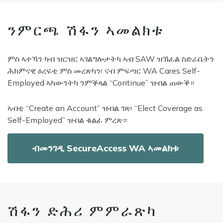
ንምርጫ ሽፋን ኣመልክቱ
ምስ ኣተኻን ካብ ዝርዝር ኣገልግሎታትካ ኣብ SAW ዝኽፈል ስድራቤትን
ሕክምናዊ ዕረፍቲ ምስ መረጽካን፡ ናብ ምፍጣር WA Cares Self-
Employed ኣካውንትካ ንምቕጻል “Continue” ዝብል ጠውቕ።
ኣብቲ “Create an Account” ዝብል ገጽ፡ “Elect Coverage as
Self-Employed” ዝብል ቁልፊ ምረጽ።
ብመንገዲ SecureAccess WA ኣመልክቱ
ሽፋን ድሕሪ ምምራጽካ