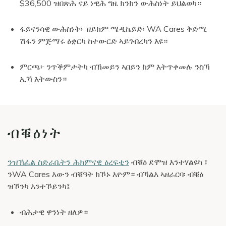
$36,500 ዝበጽሕ ናይ ነዊሕ ግዜ ክንክን ውሕስነት ይህልወካ።
ፋይናንሳዊ ውሕስነት፦ ዘይከም ሜዲኬይድ፡ WA Cares ቅድሚ
ሽፋን ምጅማሩ ዕቋርካ ከተውርድ ኣይገብረካን እዩ።
ምርጫ፦ ንጥቕምታትካ ብኸመይን ኣበይን ከም እትጥቀመሉ ንስኻ
ኢኻ እትውስን።
ብቑዕነት
ንዝኽፈል ስድራቤትን ሕክምናዊ ዕረፍቲን
ብቑዕ ደሞዝ እንተሃልዩካ ፣
ንWA Cares እውን ብቑዓት ክኾኑ እዮም። ብኻልእ ኣዘራርባ፡ ብቑዕ
ዝኾንካ እንተኾይንካ፤
ብሕታዊ ዋንነት ዘለዎ።