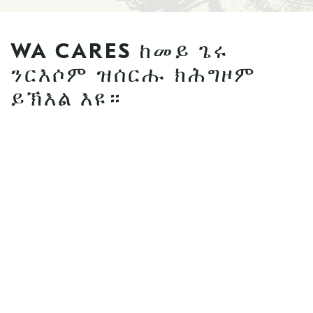
WA CARES ከመይ ጌሩ
ንርእሶም ዝሰርሑ ክሕግዞም
ይኽእል እዩ።