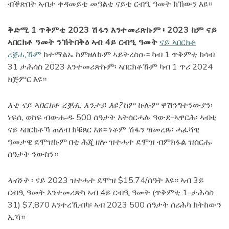
ብቕጽበት ኣብታ ቀዳመይቲ መዓልቲ ናይቲ ርብዒ ዓመት ክኸውን እዩ።
ቅድሚ 1 ጥቅምቲ 2023 ሽፋን እንተመሪጽኩም
፡ 2023 ከም ናይ
ኣበርክቶ ዓመት ንኽትበቅዕ ኣብ 4ይ ርብዒ ዓመት
ናይ ኣበርክቶ
ረቛሒኹም
ከተማልኡ ከምዘለኩም ኣይትረስዑ። ካብ 1 ጥቅምቲ ክሳብ
31 ታሕሳስ 2023 እንተመሪጽኩም፡ ኣበርክቶኹም ካብ 1 ጥሪ 2024
ክጅምር እዩ።
እቲ ናይ ኣበርክቶ ረቛሒ እንታይ እዩ?
ከም ኩሎም ዋሽንግተንውያን፡
ነፍሲ ወከፍ ብውሑዱ 500 ሰዓታት እትሰርሓሉ ዓውደ-ኣዋርሕ፡ ኣብቲ
ናይ ኣበርክቶኻ ጠለብ ክቑጸር እዩ። ነቶም ሽፋን ዝመረጹ፡ ሓፈሻዊ
ዓመታዊ ደሞዝኩም በቲ ሕጂ ዘሎ ዝተሓተ ደሞዝ ብምክፋል ዝሰርሑ
ሰዓታት ንውስን።
ኣብነት
፡ ናይ 2023 ዝተሓተ ደሞዝ $15.74/ሰዓት እዩ። ኣብ 3ይ
ርብዒ ዓመት እንተመሪጽካ ኣብ 4ይ ርብዒ ዓመት (ጥቅምቲ 1-ታሕሳስ
31) $7,870 እንተረኺብካ፡ ኣብ 2023 500 ሰዓታት ሰሪሕካ ክትከውን
ኢኻ።