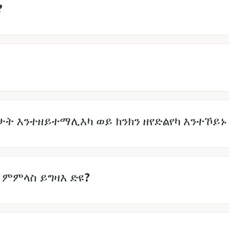
?
እንተዘይተማሊእካ ወይ ክንክን ዘየድልየካ እንተኾይኑ ና
 ምምላስ ይግዛእ ድዩ?