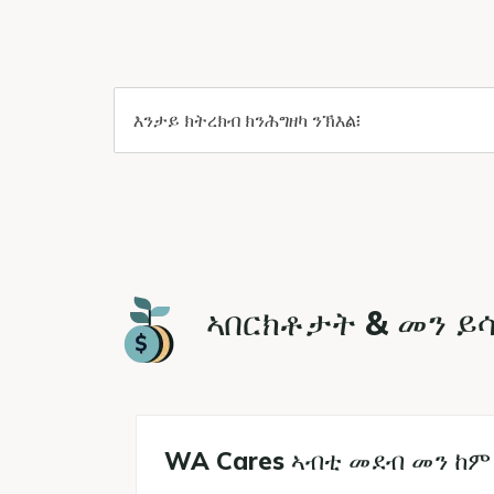
ምድላይ
ኣበርክቶታት & መን ይ
WA Cares ኣብቲ መደብ መን ከም