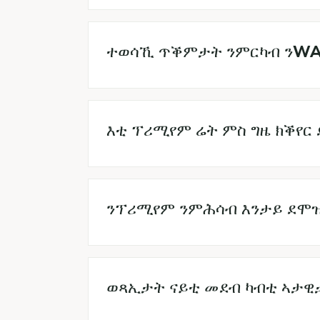
ተወሳኺ ጥቕምታት ንምርካብ ንWA C
እቲ ፕሪሚየም ሬት ምስ ግዜ ክቕየር 
ንፕሪሚየም ንምሕሳብ እንታይ ደሞ
ወጻኢታት ናይቲ መደብ ካብቲ ኣታዊታ