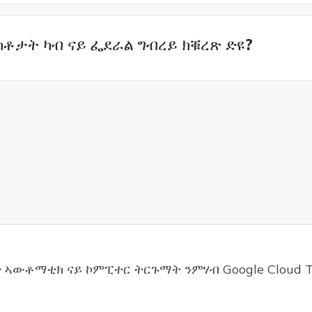
ቶታት ካብ ናይ ፌደራል ግብረይ ክቑረጽ ድዩ?
ኣለዎ ድዩ የብሉን ብኸመይ ክውስን እዩ?
 ኣውቶማቲክ ናይ ኮምፒተር ትርጉማት ንምሃብ Google Cloud T