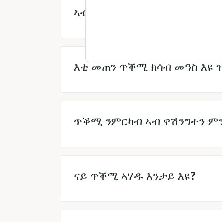
ኣብቲ ፈንድ ኣበርክቶ እንተገይረ ግን
እቲ መጠን ጥቕሚ ክሳብ መዓስ እዩ 
ጥቕሚ ንምርካብ ኣብ ዋሽንግተን ምንባ
ናይ ጥቕሚ ኣሃዱ እንታይ እዩ?