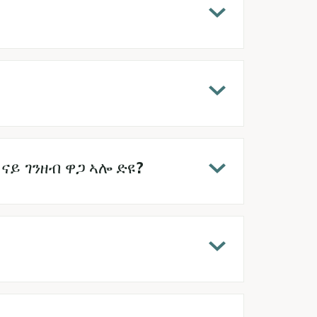
ይ ገንዘብ ዋጋ ኣሎ ድዩ?