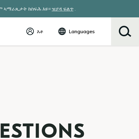
ዎም ኣማራጺታት ከስፍሕ እዩ።
ዝያዳ ፍለጥ
.
እቶ
Languages
ኢንግሊሽ (English)
Español
Tiếng Việt
Русский
简体中文
繁体中文
한국어
عربي
ខ្មែរ
українська
ESTIONS
Soomaali
ਪੰਜਾਬੀ