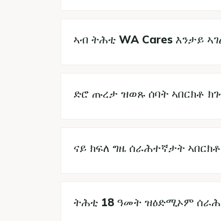
ኣብ ትሕቲ WA Cares እንታይ ኣ
ድሮ ጡረታ ዝወጹ ሰባት ኣበርክቶ ክ
ናይ ክፍለ ግዜ ሰራሕተኛታት ኣበርክ
ትሕቲ 18 ዓመት ዝዕድሚኦም ሰራሕ