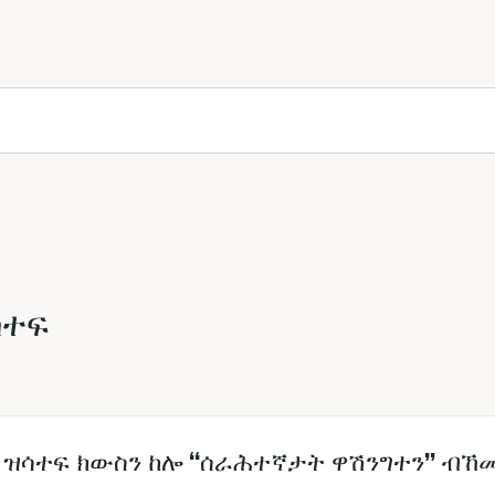
ሳተፍ
 ዝሳተፍ ክውስን ከሎ “ሰራሕተኛታት ዋሽንግተን” ብኸመ