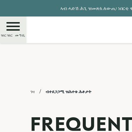
Skip
ኣብ ሓድሽ ሕጊ ዝመጽእ ለውጢ፡ ነበርቲ ዋ
to
main
content
ዝርዝር መግቢ
ምድላይ
ገዛ
ብተደጋጋሚ ዝሕተቱ ሕቶታት
FREQUENT