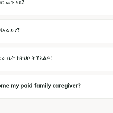
ር መን እዩ?
ኽእል ድየ?
ራ ቤት ክትህቦ ትኽእልዶ፧
me my paid family caregiver?