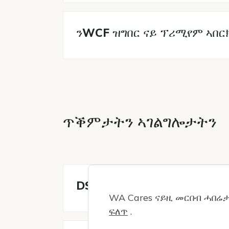
ንWCF ዝግበር ናይ ፕሪሚየም ኣበርክ
ጥቕምታትን ኣገልግሎታትን
DSHS ሓደ ሰብ ናይ ክንክን ድሌት 
WA Cares ናይዚ መርበብ ሓበሬታ
ፍለጥ
.