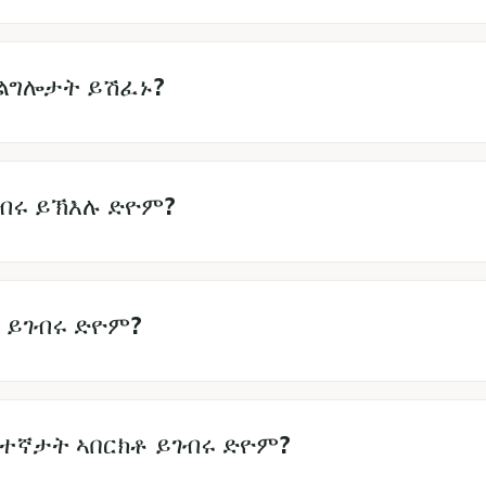
ገልግሎታት ይሽፈኑ?
ገብሩ ይኽእሉ ድዮም?
ቶ ይገብሩ ድዮም?
ተኛታት ኣበርክቶ ይገብሩ ድዮም?