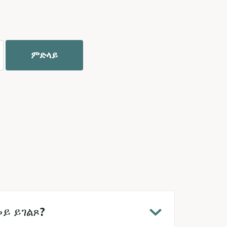
አማርኛ
فارسی، فارسی
ትግሪኛ
ታጋሎግ
ພາສາລາວ
ይ ይገልጾ?