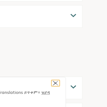
ranslations ይጥቀም።
ዝያዳ