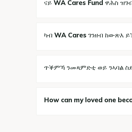
ናይ WA Cares Fund ዋሕስ ዝገብ
ካብ WA Cares ገንዘብ ከውጽእ ይ
ጥቕምኻ ንመጻምድቲ ወይ ንኣባል ስድ
How can my loved one beco