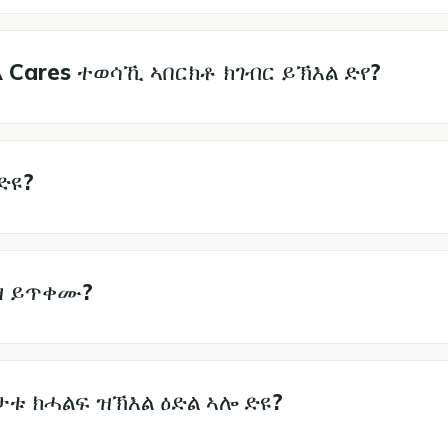
ares ተወሳኺ ኣበርክቶ ክገብር ይኽእል ድየ?
ድዩ?
ዝ ይጥቀሙ?
ቱ ክሓልፍ ዝኽእል ዕድል ኣሎ ድዩ?