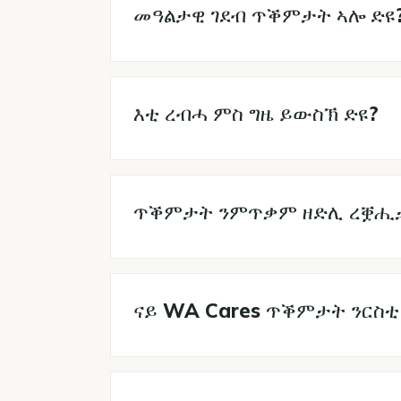
መዓልታዊ ገደብ ጥቕምታት ኣሎ ድዩ
እቲ ረብሓ ምስ ግዜ ይውስኽ ድዩ?
ጥቕምታት ንምጥቃም ዘድሊ ረቛሒታት 
ናይ WA Cares ጥቕምታት ንርስቲ