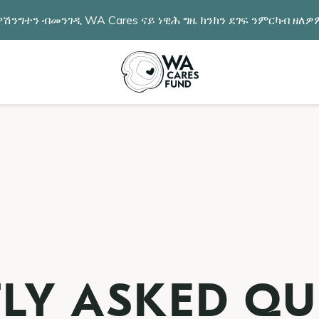
ሽንግተን ብመንገዲ WA Cares ናይ ነዊሕ ግዜ ክንክን ደገፍ ንምርካብ ዘለ
LY ASKED QU