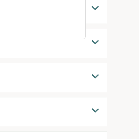
ጥቕሚ ክረክብ ይኽእል ድየ?