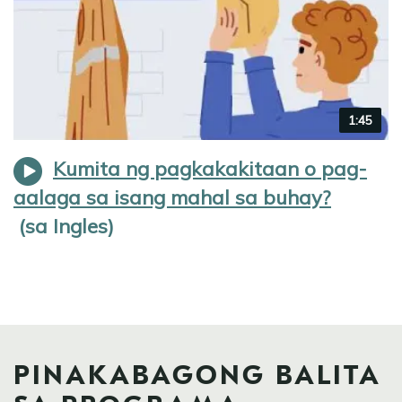
Video
1:45
duration
Kumita ng pagkakakitaan o pag-
aalaga sa isang mahal sa buhay?
PINAKABAGONG BALITA