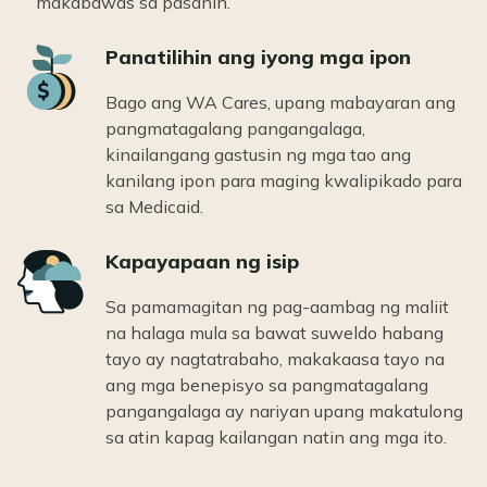
makabawas sa pasanin.
Icon
Panatilihin ang iyong mga ipon
Bago ang WA Cares, upang mabayaran ang
pangmatagalang pangangalaga,
kinailangang gastusin ng mga tao ang
kanilang ipon para maging kwalipikado para
sa Medicaid.
Icon
Kapayapaan ng isip
Sa pamamagitan ng pag-aambag ng maliit
na halaga mula sa bawat suweldo habang
tayo ay nagtatrabaho, makakaasa tayo na
ang mga benepisyo sa pangmatagalang
pangangalaga ay nariyan upang makatulong
sa atin kapag kailangan natin ang mga ito.