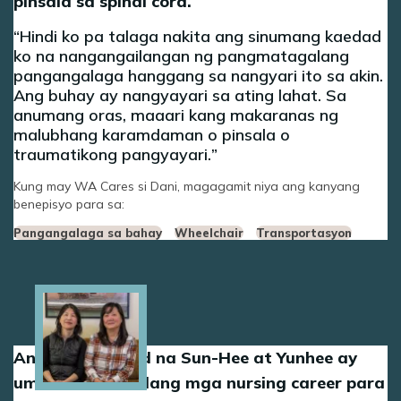
pinsala sa spinal cord.
Hindi ko pa talaga nakita ang sinumang kaedad
ko na nangangailangan ng pangmatagalang
pangangalaga hanggang sa nangyari ito sa akin.
Ang buhay ay nangyayari sa ating lahat. Sa
anumang oras, maaari kang makaranas ng
malubhang karamdaman o pinsala o
traumatikong pangyayari.
Kung may WA Cares si Dani, magagamit niya ang kanyang
benepisyo para sa:
Pangangalaga sa bahay
Wheelchair
Transportasyon
Image
Ang magkapatid na Sun-Hee at Yunhee ay
umatras sa kanilang mga nursing career para