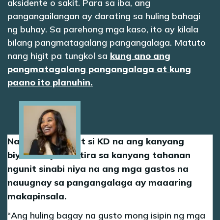
aksidente o sakit. Para sa iba, ang
pangangailangan ay darating sa huling bahagi
ng buhay. Sa parehong mga kaso, ito ay kilala
bilang pangmatagalang pangangalaga. Matuto
nang higit pa tungkol sa
kung ano ang
pangmatagalang pangangalaga at kung
paano ito planuhin.
Image
Nagpapasalamat si KD na ang kanyang
biyenan ay nakatira sa kanyang tahanan
ngunit sinabi niya na ang mga gastos na
nauugnay sa pangangalaga ay maaaring
makapinsala.
Ang huling bagay na gusto mong isipin ng mga