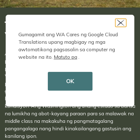
TUNGKOL SA PONDO NG
WA CARES
Gumagamit ang WA Cares ng Google Cloud
Translations upang magbigay ng mga
awtomatikong pagsasalin sa computer ng
Ang WA Cares Fund ay resulta ng mga taon ng
website na ito.
Matuto pa
.
pananaliksik kung paano gawing accessible ang
pangangalaga para sa lahat ng manggagawa sa
Washington. Bilang isang pampublikong programa ng
OK
pangmatagalang seguro sa pangangalaga,
ginagarantiyahan ng WA Cares ang saklaw para sa
lahat ng manggagawa anuman ang mga dati nang
kondisyon. Ang Washington ang unang estado sa bansa
na lumikha ng abot-kayang paraan para sa malawak na
middle class na makakuha ng pangmatagalang
pangangalaga nang hindi kinakailangang gastusin ang
kanilang ipon.