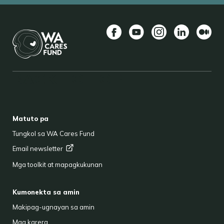
Facebook
YouTube
Instagram
LinkedIn
Mediu
BACK TO TOP
FOOTER
Matuto pa
Tungkol sa WA Cares Fund
Email
newsletter
Mga toolkit at mapagkukunan
Kumonekta sa amin
Makipag-ugnayan sa amin
Mga karera