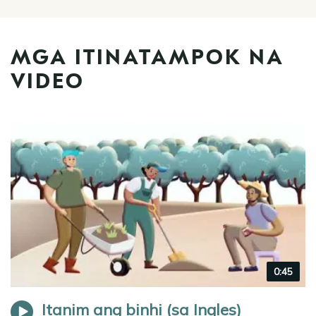
MGA ITINATAMPOK NA
VIDEO
Video
0:45
duration
Itanim ang binhi