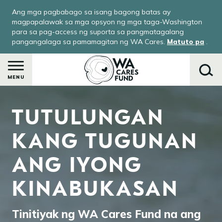
Skip
Ang mga pagbabago sa isang bagong batas ay
to
magpapalawak sa mga opsyon ng mga taga-Washington
main
para sa pag-access ng suporta sa pangmatagalang
pangangalaga sa pamamagitan ng WA Cares.
Matuto pa
.
content
MENU
Image
TUTULUNGAN
Maghanap
KANG TUGUNAN
ANG IYONG
le
menu
KINABUKASAN
-
ay
Tinitiyak ng WA Cares Fund na ang