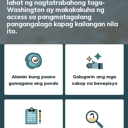
lahat ng nagtatrabahong taga-
Washington ay makakakuha ng
access sa pangmatagalang
episyo
pangangalaga kapag kailangan nila
ito.
Alamin kung paano
Galugarin ang mga
gumagana ang pondo
sakop na benepisyo