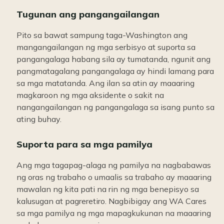
Tugunan ang pangangailangan
Pito sa bawat sampung taga-Washington ang
mangangailangan ng mga serbisyo at suporta sa
pangangalaga habang sila ay tumatanda, ngunit ang
pangmatagalang pangangalaga ay hindi lamang para
sa mga matatanda. Ang ilan sa atin ay maaaring
magkaroon ng mga aksidente o sakit na
nangangailangan ng pangangalaga sa isang punto sa
ating buhay.
Suporta para sa mga pamilya
Ang mga tagapag-alaga ng pamilya na nagbabawas
ng oras ng trabaho o umaalis sa trabaho ay maaaring
mawalan ng kita pati na rin ng mga benepisyo sa
kalusugan at pagreretiro. Nagbibigay ang WA Cares
sa mga pamilya ng mga mapagkukunan na maaaring