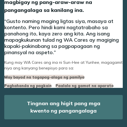
magbigay ng pang-araw-araw na
pangangalaga sa kanilang ina.
Gusto naming maging ligtas siya, masaya at
kontento. Pero hindi kami nagtatrabaho sa
panahong ito, kaya zero ang kita. Ang isang
mapagkukunan tulad ng WA Cares ay magiging
kapaki-pakinabang sa pagpapagaan ng
pinansyal na aspeto.
Kung may WA Cares ang ina ni Sun-Hee at Yunhee, magagamit
niya ang kanyang benepisyo para sa:
May bayad na tagapag-alaga ng pamilya
Paghahanda ng pagkain
Paalala ng gamot na aparato
Tingnan ang higit pang mga
kwento ng pangangalaga