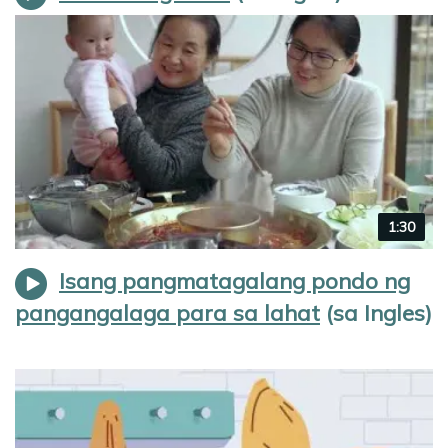
Video
1:30
duration
Isang pangmatagalang pondo ng
pangangalaga para sa lahat