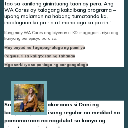
tao sa kanilang ginintuang taon ay pera. Ang
WA Cares ay talagang kakaibang programa –
upang malaman na habang tumatanda ka,
inaalagaan ka pa rin at mahalaga ka pa rin.
Kung may WA Cares ang biyenan ni KD, magagamit niya ang
kanyang benepisyo para sa:
May bayad na tagapag-alaga ng pamilya
Pagsusuri sa kaligtasan ng tahanan
Mga serbisyo sa pahinga ng pangangalaga
Image
Sa edad na 30, nakaranas si Dani ng
komplikasyon sa isang regular na medikal na
pamamaraan na nagdulot sa kanya ng