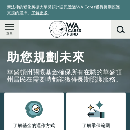
移
新法律的變化將擴大華盛頓州居民透過WA Cares獲得長期照護
至
支援的選擇。
了解更多
。
主
內
容
菜單
Image
助您規劃未來
搜
尋
華盛頓州關懷基金確保所有在職的華盛頓
州居民在需要時都能獲得長期照護服務。
了解基金的運作方式
了解承保範圍