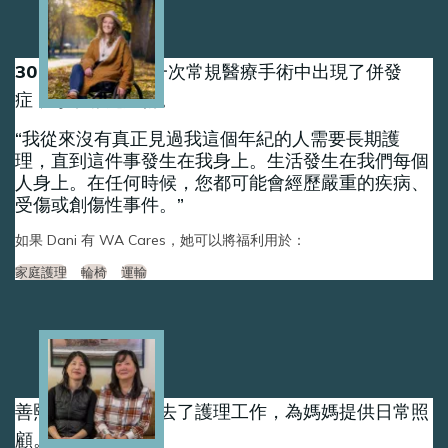
Image
30 歲時，丹妮在一次常規醫療手術中出現了併發
症，導致脊髓受傷。
我從來沒有真正見過我這個年紀的人需要長期護
理，直到這件事發生在我身上。生活發生在我們每個
人身上。在任何時候，您都可能會經歷嚴重的疾病、
受傷或創傷性事件。
如果 Dani 有 WA Cares，她可以將福利用於：
家庭護理
輪椅
運輸
Image
善熙和允熙姊妹辭去了護理工作，為媽媽提供日常照
顧。