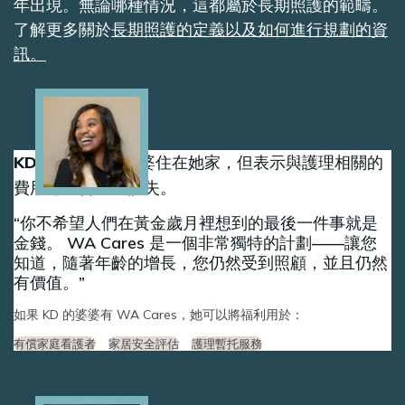
年出現。無論哪種情況，這都屬於長期照護的範疇。
了解更多關於
長期照護的定義以及如何進行規劃的資
訊。
Image
KD 很高興她的婆婆住在她家，但表示與護理相關的
費用可能會造成損失。
你不希望人們在黃金歲月裡想到的最後一件事就是
金錢。 WA Cares 是一個非常獨特的計劃——讓您
知道，隨著年齡的增長，您仍然受到照顧，並且仍然
有價值。
如果 KD 的婆婆有 WA Cares，她可以將福利用於：
有償家庭看護者
家居安全評估
護理暫托服務