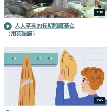
Video
1:30
duration
人人享有的長期照護基金
Video
1:45
duration