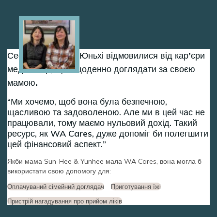
Image
Сестри Сун-Хі та Юньхі відмовилися від кар’єри
медсестер, щоб щоденно доглядати за своєю
мамою.
Ми хочемо, щоб вона була безпечною,
щасливою та задоволеною. Але ми в цей час не
працювали, тому маємо нульовий дохід. Такий
ресурс, як WA Cares, дуже допоміг би полегшити
цей фінансовий аспект.
Якби мама Sun-Hee & Yunhee мала WA Cares, вона могла б
використати свою допомогу для:
Оплачуваний сімейний доглядач
Приготування їжі
Пристрій нагадування про прийом ліків