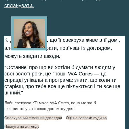
спланувати.
Image
К. Д. вдячна за те, що її свекруха живе в її домі,
але каже, що витрати, пов’язані з доглядом,
можуть завдати шкоди.
Останнє, про що ви хотіли б думати людям у
свої золоті роки, це гроші. WA Cares — це
справді унікальна програма: знати, що коли ти
старієш, про тебе все ще піклуються і ти все ще
цінний.
Якби свекруха KD мала WA Cares, вона могла б
використовувати свою допомогу для:
Оплачуваний сімейний доглядач
Оцінка безпеки будинку
Послуги по догляду