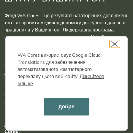
Фонд WA Cares – це результат багаторічних досліджень
того, як зробити медичну допомогу доступною для всіх
працівників у Вашингтоні. Як державна програма
страхування довгострокового догляду, WA Cares
гарантує покриття для всіх працівників незалежно від
наявних захворювань. Вашингтон – перший штат у
WA Cares використовує Google Cloud
країні, який створив доступний спосіб для широкого
Translations для забезпечення
середнього класу отримати доступ до довгострокової
автоматизованого комп’ютерного
допомоги, не витрачаючи свої заощадження.
перекладу цього веб-сайту.
Дізнайтеся
більше
.
Фонд WA Cares управляється Департаментом
соціальних та медичних служб штату Вашингтон у
співпраці з Управлінням охорони здоров'я штату
добре
Вашингтон та Департаментом зайнятості.
Дізнайтеся більше про
історію та структуру Фонду WA
Cares.