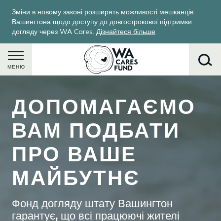
Перейти
Зміни в новому законі розширять можливості мешканців
до
Вашингтона щодо доступу до довгострокової підтримки
основного
догляду через WA Cares.
Дізнайтеся більше
.
вмісту
МЕНЮ
Image
ДОПОМАГАЄМО
Пошук
ВАМ ПОДБАТИ
ПРО ВАШЕ
МАЙБУТНЄ
Фонд догляду штату Вашингтон
гарантує, що всі працюючі жителі