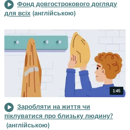
Фонд довгострокового догляду
для всіх
Video
1:45
duration
Заробляти на життя чи
піклуватися про близьку людину?