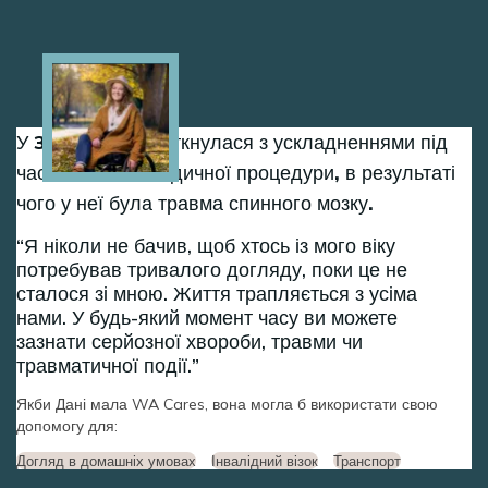
Image
У 30 років Дані зіткнулася з ускладненнями під
час звичайної медичної процедури, в результаті
чого у неї була травма спинного мозку.
Я ніколи не бачив, щоб хтось із мого віку
потребував тривалого догляду, поки це не
сталося зі мною. Життя трапляється з усіма
нами. У будь-який момент часу ви можете
зазнати серйозної хвороби, травми чи
травматичної події.
Якби Дані мала WA Cares, вона могла б використати свою
допомогу для:
Догляд в домашніх умовах
Інвалідний візок
Транспорт