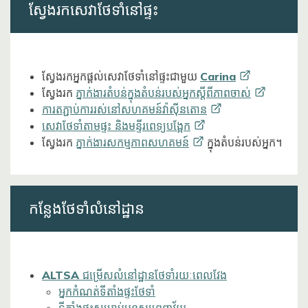
ស្វែងរកសេវាថែទាំនៅផ្ទះ
ស្វែងរកអ្នកផ្តល់សេវាថែទាំនៅផ្ទះជាមួយ
Carina
ស្វែងរក
ភ្នាក់ងារតំបន់ក្នុងតំបន់របស់អ្នកស្តីពីភាពចាស់
ការតភ្ជាប់ការរស់នៅសហគមន៍វ៉ាស៊ីនតោន
សេវាថែទាំតាមផ្ទះ
និងមន្ទីរពេទ្យបង្អែក
ស្វែងរក
ភ្នាក់ងារសកម្មភាពសហគមន៍
ក្នុងតំបន់របស់អ្នក។
កន្លែងថែទាំលំនៅដ្ឋាន
ALTSA ជម្រើសលំនៅដ្ឋានថែទាំរយៈពេលវែង
អ្នកកំណត់ទីតាំងផ្ទះថែទាំ
ទីតាំងផ្ទះសម្រាប់មនុស្សពេញវ័យ