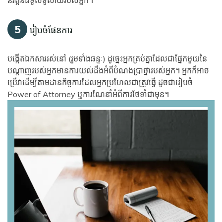
និវត្តន៍ដ៏ទូលំទូលាយរបស់អ្នក។
5
រៀបចំផែនការ
បង្កើតឯកសាររស់នៅ (រួមទាំងឆន្ទៈ) ដូច្នេះអ្នកគ្រប់គ្នាដែលជាផ្នែកមួយនៃ
បណ្តាញរបស់អ្នកមានការយល់ដឹងអំពីបំណងប្រាថ្នារបស់អ្នក។ អ្នកក៏អាច
ប្រើវាដើម្បីតាមដានកិច្ចការដែលអ្នកប្រហែលជាត្រូវធ្វើ ដូចជារៀបចំ
Power of Attorney ឬការណែនាំអំពីការថែទាំជាមុន។