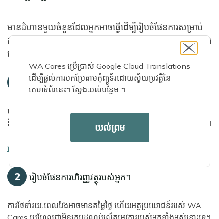
មានជំហានមួយចំនួនដែលអ្នកអាចធ្វើដើម្បីរៀបចំផែនការសម្រាប់
ការថែទាំរយៈពេលវែងរបស់អ្នក។ យើងបានផ្តល់បញ្ជីត្រួតពិនិត្យខាង
ក្រោមដើម្បីជួយអ្នករៀបចំ។
WA Cares ប្រើប្រាស់ Google Cloud Translations
ដើម្បីផ្តល់ការបកប្រែតាមកុំព្យូទ័រដោយស្វ័យប្រវត្តិនៃ
1
ធ្វើការស្រាវជ្រាវរបស់អ្នក។
គេហទំព័រនេះ។
ស្វែងយល់បន្ថែម
។
មានផ្នែកជាច្រើននៃផែនការថែទាំរយៈពេលវែង។ អានដំបូន្មានពីអ្នកជំនាញ
និងអ្នកតស៊ូមតិ ដើម្បីស្វែងរកអ្វីដែលសាកសមបំផុតនឹងតម្រូវការរបស់អ្នក។
យល់ព្រម
ធនធានរៀបចំផែនការថែទាំ
2
រៀបចំផែនការហិរញ្ញវត្ថុរបស់អ្នក។
ការថែទាំរយៈពេលវែងអាចមានតម្លៃថ្លៃ ហើយអត្ថប្រយោជន៍របស់ WA
Cares ប្រហែលជាមិនគ្របដណ្តប់លើតម្រូវការរបស់អ្នកទាំងអស់នោះទេ។