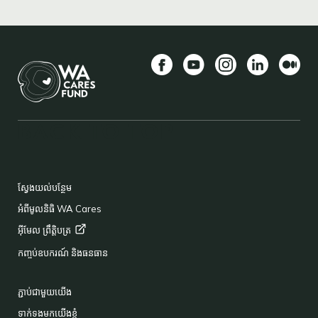
Facebook
YouTube
Instagram
LinkedIn
មធ្យម
BACK TO TOP
FOOTER
ស្វែងយល់បន្ថែម
អំពីមូលនិធិ WA Cares
អ៊ីមែល
ព្រឹត្តិបត្រ
កញ្ចប់ឧបករណ៍ និងធនធាន
ភ្ជាប់ជាមួយយើង
ទាក់ទងមកយើងខ្ញុំ