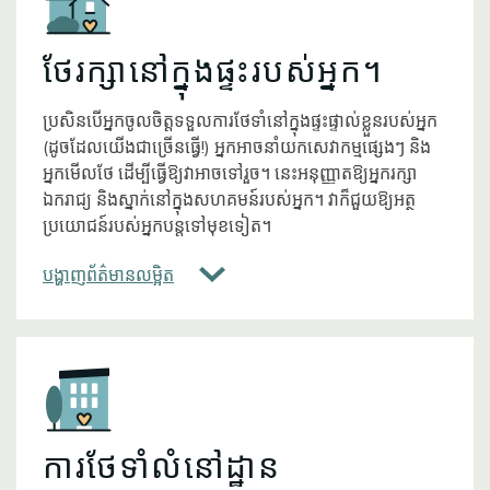
ថែរក្សានៅក្នុងផ្ទះរបស់អ្នក។
ប្រសិនបើអ្នកចូលចិត្តទទួលការថែទាំនៅក្នុងផ្ទះផ្ទាល់ខ្លួនរបស់អ្នក
(ដូចដែលយើងជាច្រើនធ្វើ!) អ្នកអាចនាំយកសេវាកម្មផ្សេងៗ និង
អ្នកមើលថែ ដើម្បីធ្វើឱ្យវាអាចទៅរួច។ នេះអនុញ្ញាតឱ្យអ្នករក្សា
ឯករាជ្យ និងស្នាក់នៅក្នុងសហគមន៍របស់អ្នក។ វាក៏ជួយឱ្យអត្ថ
ប្រយោជន៍របស់អ្នកបន្តទៅមុខទៀត។
បង្ហាញព័ត៌មានលម្អិត
Icon
ការថែទាំលំនៅដ្ឋាន