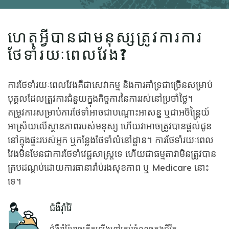
ហេតុអ្វីបានជាមនុស្សត្រូវការការ
ថែទាំរយៈពេលវែង?
ការថែទាំរយៈពេលវែងគឺជាសេវាកម្ម និងការគាំទ្រជាច្រើនសម្រាប់
បុគ្គលដែលត្រូវការជំនួយក្នុងកិច្ចការនៃការរស់នៅប្រចាំថ្ងៃ។
តម្រូវការសម្រាប់ការថែទាំអាចជាបណ្តោះអាសន្ន ឬជាអចិន្ត្រៃយ៍
អាស្រ័យលើស្ថានភាពរបស់មនុស្ស ហើយវាអាចត្រូវបានផ្តល់ជូន
នៅក្នុងផ្ទះរបស់អ្នក ឬកន្លែងថែទាំលំនៅដ្ឋាន។ ការថែទាំរយៈពេល
វែងមិនមែនជាការថែទាំវេជ្ជសាស្រ្តទេ ហើយជាធម្មតាវាមិនត្រូវបាន
គ្របដណ្តប់ដោយការធានារ៉ាប់រងសុខភាព ឬ Medicare នោះ
ទេ។
Icon
ជំងឺរ៉ាំរ៉ៃ