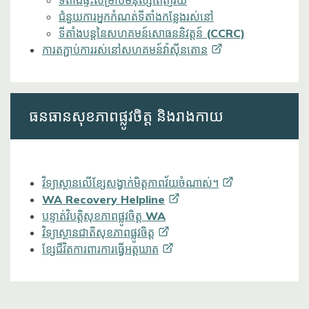
ជំនួយការអ្នកកំណត់ទីតាំងកន្លែងរស់នៅ
ទីតាំងបន្តនៃសហគមន៍សោធននិវត្តន៍ (CCRC)
ការតភ្ជាប់ការរស់នៅសហគមន៍វ៉ាស៊ីនតោន
ធនធានសុខភាពផ្លូវចិត្ត និងរាងកាយ
វិទ្យាស្ថានលើខ្សែសង្វាក់មិត្តភាពវ័យចំណាស់។
WA Recovery
Helpline
បន្ទាត់វិបត្តិសុខភាពផ្លូវចិត្ត WA
វិទ្យាស្ថានជាតិសុខភាពផ្លូវចិត្ត
ខ្សែជីវិតការពារការធ្វើអត្តឃាត