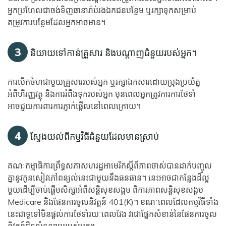
អ្នកប្រហែលជាចង់ទិញធានារ៉ាប់រងឯកជនបន្ថែម ឬរក្សាទុកសម្រាប់
តម្រូវការបន្ថែមដែលអ្នកអាចមាន។
3
និយាយទៅកាន់គ្រួសារ និងបណ្តាញជំនួយរបស់អ្នក។
ការបើកចំហជាមួយគ្រួសាររបស់អ្នក ឬរក្សាឯកសារដោយប្រុងប្រយ័ត្ន
អំពីហិរញ្ញវត្ថុ និងការរំពឹងទុករបស់អ្នក មុនពេលអ្នកត្រូវការការថែទាំ
អាចជួយការពារការភ្ញាក់ផ្អើលនៅពេលក្រោយ។
4
ស្វែងយល់ពីកម្មវិធីជំនួយដែលមានស្រាប់
គណៈកម្មាធិការព្រឹទ្ធសភាសហរដ្ឋអាមេរិកស្តីពីភាពចាស់បានដាក់បញ្ចូល
គ្នានូវកូនសៀវភៅពន្យល់នេះជាមួយនឹងធនធាន។ នេះអាចជាកន្លែងដ៏ល្អ
មួយដើម្បីចាប់ផ្តើមសិក្សាអំពីសន្តិសុខសង្គម ពិការភាពសន្តិសុខសង្គម
Medicare និងផែនការចូលនិវត្តន៍ 401(K)។ ខណៈពេលដែលកម្មវិធីទាំង
នេះជាទូទៅមិនផ្តល់ការថែទាំរយៈពេលវែង វាជាផ្នែកសំខាន់នៃផែនការចូល