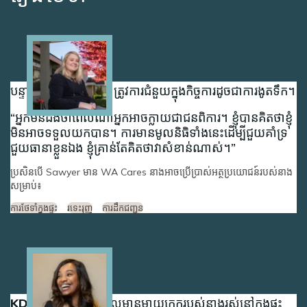
Image
បន្ទាប់ពីខ្វិន Sawyer ត្រូវការជំនួយក្នុងកិច្ចការដូចជាការងូតទឹក។
អ្នកមិនដឹងថាពេលណាអ្នកអាចក្លាយជាជនពិការ។ ខ្ញុំ​បាន​គិត​ថា​ខ្ញុំ​
មិន​អាច​ទទួល​យក​បាន។ ការ​មាន​មូលនិធិ​ទាំង​នេះ​ដើម្បី​ជួយ​គាំទ្រ
ជួយ​ធានា​ខ្លួន​ឯង ខ្ញុំ​គ្រាន់​តែ​គិត​ថា​វា​សំខាន់​ណាស់។
ប្រសិនបើ Sawyer មាន WA Cares នាងអាចប្រើប្រាស់អត្ថប្រយោជន៍របស់នាង
សម្រាប់៖
ការថែទាំក្នុងផ្ទះ
រទេះរុញ
ការដឹកជញ្ជូន
Image
KD មានអំណរគុណដែលមានម្តាយក្មេករបស់នាងរស់នៅក្នុងផ្ទះ