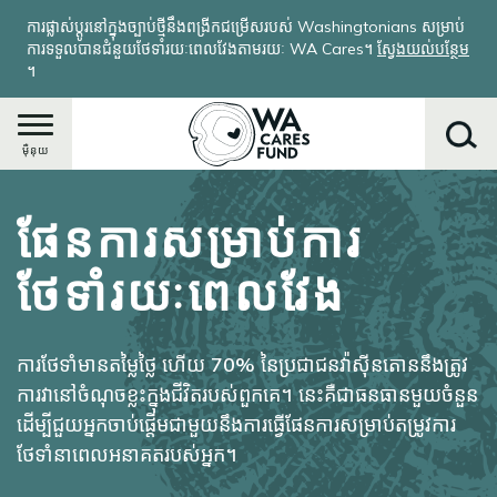
រំលង​​
ការផ្លាស់ប្តូរនៅក្នុងច្បាប់ថ្មីនឹងពង្រីកជម្រើសរបស់ Washingtonians សម្រាប់
ទៅ​
ការទទួលបានជំនួយថែទាំរយៈពេលវែងតាមរយៈ WA Cares។
ស្វែងយល់បន្ថែម
មាតិកា​
។
សំខាន់​
ម៉ឺនុយ
ផែនការសម្រាប់ការ
ស្វែងរក
ថែទាំរយៈពេលវែង
ការថែទាំមានតម្លៃថ្លៃ ហើយ 70% នៃប្រជាជនវ៉ាស៊ីនតោននឹងត្រូវ
ការវានៅចំណុចខ្លះក្នុងជីវិតរបស់ពួកគេ។ នេះគឺជាធនធានមួយចំនួន
ដើម្បីជួយអ្នកចាប់ផ្តើមជាមួយនឹងការធ្វើផែនការសម្រាប់តម្រូវការ
ថែទាំនាពេលអនាគតរបស់អ្នក។