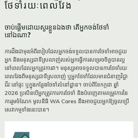
ថែទាំរយៈពេលវែង
ចាប់ផ្តើមដោយសួរខ្លួនឯងថា តើអ្នកចង់ថែទាំ
នៅឯណា?
ការដឹងជាមុនអំពីរបៀបដែលអ្នកចង់ទទួលបានការថែទាំអាចជួយ
អ្នក និងមនុស្សជាទីស្រលាញ់របស់អ្នកធ្វើការសម្រេចចិត្តបានល្អ
នៅពេលដែលអ្នកត្រូវការវា។ មនុស្សអាចទទួលបានការថែទាំរយៈ
ពេលវែងពីមនុស្សជាទីស្រលាញ់ ឬអ្នកថែទាំដែលមានជំនាញវិជ្ជា
ជីវៈនៅផ្ទះ ឬក្នុងកន្លែងថែទាំលំនៅដ្ឋាន។ ចាប់ពីខែកក្កដា ឆ្នាំ
2026 ប្រសិនបើអ្នកត្រូវការការថែទាំ និងបំពេញតាមតម្រូវការនៃ
ការរួមចំណែក មូលនិធិ WA Cares នឹងអាចជួយអ្នកឱ្យចូលប្រើ
សេវាកម្មទាំងនេះបាន។
Icon