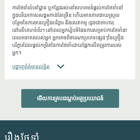
ការថែទាំលំនៅដ្ឋាន ឬកន្លែងរស់នៅសហគមន៍ផ្តល់ការថែទាំនៅ
ក្នុងបរិយាកាសសង្គមកាន់តែច្រើន ហើយមានភាពងាយស្រួល
បន្ថែមនៃការមានគ្រឿងបរិក្ខារ និងសេវាកម្ម (ដូចជាអាហារ)
នៅលើគេហទំព័រ។ នៅពេលអ្នករៀបចំផែនការសម្រាប់ការថែទាំនា
ពេលអនាគតរបស់អ្នក អ្នកអាចពិចារណាប្រភេទផ្សេងៗនៃគ្រឿង
បរិក្ខារដែលផ្តល់កម្រិតនៃការថែទាំដោយផ្អែកលើតម្រូវការរបស់
អ្នក។
បង្ហាញព័ត៌មានលម្អិត
មើលការគ្របដណ្តប់អត្ថប្រយោជន៍
រឿងថែទាំ