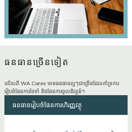
ធនធានច្រើនទៀត
លើសពី WA Cares មានធនធានល្អៗជាច្រើនដែលគាំទ្រការ
រៀបចំផែនការថែទាំ និងផែនការចូលនិវត្តន៍។
ធនធានរៀបចំផែនការហិរញ្ញវត្ថុ