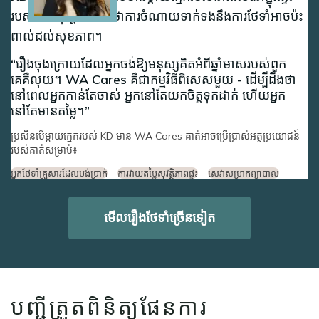
របស់នាង ប៉ុន្តែនិយាយថាការចំណាយទាក់ទងនឹងការថែទាំអាចប៉ះ
ពាល់ដល់សុខភាព។
រឿងចុងក្រោយដែលអ្នកចង់ឱ្យមនុស្សគិតអំពីឆ្នាំមាសរបស់ពួក
គេគឺលុយ។ WA Cares គឺជាកម្មវិធីពិសេសមួយ - ដើម្បីដឹងថា
នៅពេលអ្នកកាន់តែចាស់ អ្នកនៅតែយកចិត្តទុកដាក់ ហើយអ្នក
នៅតែមានតម្លៃ។
ប្រសិនបើម្តាយក្មេករបស់ KD មាន WA Cares គាត់អាចប្រើប្រាស់អត្ថប្រយោជន៍
របស់គាត់សម្រាប់៖
អ្នកថែទាំគ្រួសារដែលបង់ប្រាក់
ការវាយតម្លៃសុវត្ថិភាពផ្ទះ
សេវាសម្រាកព្យាបាល
មើលរឿងថែទាំច្រើនទៀត
បញ្ជីត្រួតពិនិត្យផែនការ