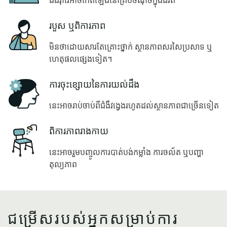
ជំងឺរ៉ាំរ៉ៃអាចកើតឡើងនៅគ្រប់ចំណុចក្នុងជីវិត
Icon
របួស ឬពិការភាព
មិនថាដោយសារតែគ្រោះថ្នាក់ ស្ថានភាពសរសៃប្រសាទ ឬ
ហេតុផលផ្សេងទៀត។
Icon
ការចុះខ្សោយនៃការយល់ដឹង
នេះអាចរាប់ចាប់ពីជំងឺវង្វេងរហូតដល់ស្ថានភាពជាច្រើនទៀត
Icon
ពិការភាពរាងកាយ
នេះអាចរួមបញ្ចូលការបាត់បង់កម្លាំង ការចល័ត ឬបញ្ហា
តុល្យភាព
ជម្រើសរបស់អ្នកសម្រាប់ការ