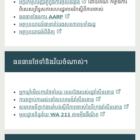
អក្ខរកម្មហិរញ្ញវត្ថុក្នុងការចូលនិវត្តន៍
ដោយគណៈកម្មាធិការ
ពិសេសព្រឹទ្ធសភាសហរដ្ឋអាមេរិកស្តីពីភាពចាស់
ធនធានផែនការ
AARP
អត្ថប្រយោជន៍ធានារ៉ាប់រងសុខភាពទូទាំងរដ្ឋ
អត្ថប្រយោជន៍ពិនិត្យ
ធនធានថែទាំនិងវ័យចំណាស់។
អ្នកឃ្លាំមើលការថែទាំរយៈពេលវែងរបស់រដ្ឋវ៉ាស៊ីនតោន
ការតភ្ជាប់ការរស់នៅសហគមន៍វ៉ាស៊ីនតោន
សមាគមទីភ្នាក់ងារតំបន់ស្តីពីភាពចាស់នៃទីក្រុងវ៉ាស៊ីនតោន
មូលដ្ឋានទិន្នន័យ WA 211
តាមអ៊ីនធឺណិត