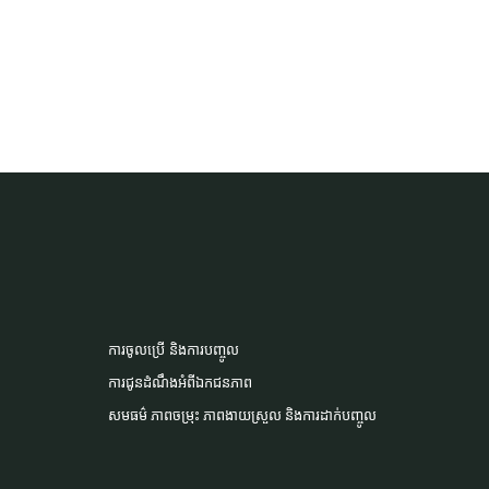
ការចូលប្រើ និងការបញ្ចូល
ការជូនដំណឹងអំពីឯកជនភាព
សមធម៌ ភាពចម្រុះ ភាពងាយស្រួល និងការដាក់បញ្ចូល