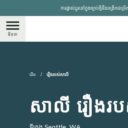
រំលង​​
ការផ្លាស់ប្តូរនៅក្នុងច្បាប់ថ្មីនឹង
ទៅ​
មាតិកា​
សំខាន់​
ម៉ឺនុយ
ស្វែងរក
ដើម
រឿងរបស់សាលី
សាលី រឿងរប
ទីក្រុង Seattle, WA