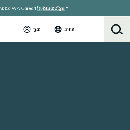
វែងតាមរយៈ WA Cares។
ស្វែងយល់បន្ថែម
។
ចូល
ភាសា
អង់គ្លេស (English)
Español
Tiếng Việt
Русский
简体中文
繁体中文
한국어
عربي
ខ្មែរ
українська
Soomaali
ਪੰਜਾਬੀ