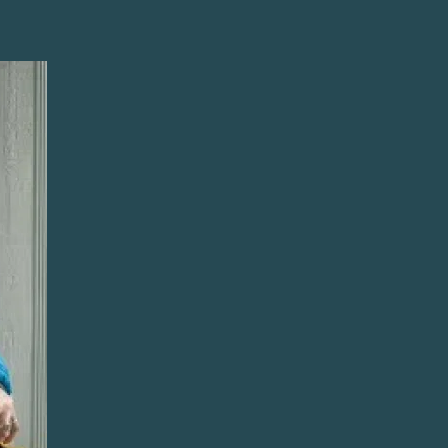
አማርኛ
فارسی، فارسی
ትግሪኛ
តាកាឡុក
ພາສາລາວ