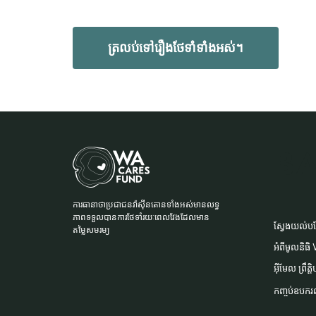
ត្រលប់ទៅរឿងថែទាំទាំងអស់។
BA
ការធានាថាប្រជាជនវ៉ាស៊ីនតោនទាំងអស់មានលទ្ធ
F
ភាពទទួលបានការថែទាំរយៈពេលវែងដែលមាន
ស្វែងយល់បន្
តម្លៃសមរម្យ
អំពីមូលនិធ
អ៊ីមែល
ព្រឹត្ត
កញ្ចប់ឧបករ