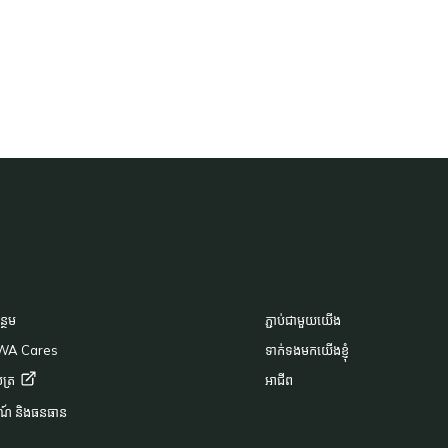
CK TO TOP
OOTER
ថែម
ភ្ជាប់ជាមួយយើង
ិ WA Cares
ទាក់ទងមកយើងខ្ញុំ
ិបត្រ
អាជីព
ណ៍ និងធនធាន