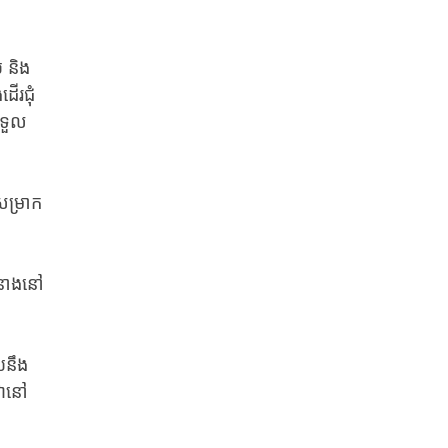
យ និង
ដើរជុំ
ទទួល
់សម្រាក
់នាងនៅ
ុយនឹង
វានៅ