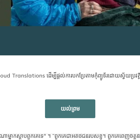
d Translations ដើម្បីផ្តល់ការបកប្រែតាមកុំព្យូទ័រដោយស្វ័យប្រវត
ត្រូវថែទាំផ្ទាល់ខ្លួនរបស់នាង Sally បានធ្វើការជាអ្នកតស៊ូមតិផ្នែកថែទ
បានបម្រើការជាប្រព័ន្ធគាំទ្រសម្រាប់មនុស្សមើលថែមនុស្សជាទីស្រល
យល់ព្រម
យភ្ជាប់អ្នកថែទាំទាំងនោះជាមួយនឹងអត្ថប្រយោជន៍ និងក្រុមគាំទ្រប៉ុ
តីមេត្តា។
ាម្នាក់ស្តាប់ពួកគេទេ" ។ “ពួកគេជាអតិថិជនរបស់ខ្ញុំ។ ពួកគេពេញចិត្