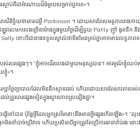
ស្តាប់​គឺជា​អំណោយ​ដ៏​ធំ​មួយ​សម្រាប់​ពួក​គេ»។
េធ្វើរោគវិនិច្ឆ័យថាមានជម្ងឺ Parkinson ។ ដោយសារតែសមត្ថភាពរាងកា
ឥឡូវនេះមកលេងច្រើនម៉ោងក្នុងមួយថ្ងៃដើម្បីជួយ Patty ញ៉ាំ ងូតទឹក និង
ប់ Sally ទោះបីជានាងទទួលស្គាល់ថាមិនមែនគ្រប់គ្នាអាចមានលទ្ធភាព
ោះ​របស់​របរ​ផ្សេងៗ។ “ខ្ញុំអាចដើរលេងជាមួយមនុស្សបាន។ អារម្មណ៍ខ្ញុំឈប
ខ្ញុំ»។
ែរក្សាថ្លៃព្យាបាលដែលមិននឹកស្មានដល់ ហើយដោយសារតែសាវតារបស
ើនដល់គ្រួសារផ្សេងទៀតក្នុងស្ថានភាពស្រដៀងគ្នា។
វើ​ទៅ​បាន ប៉ុន្តែ​អ្វី​ដែល​អ្នក​ស្រមៃ​នោះ​នឹង​មាន​អ្វី​ផ្សេង​កើតឡើង​»​។ “ល
មិនចាំបាច់ប្រើវាទេ ហើយប្រសិនបើអ្នកត្រូវតែប្រើការធានារ៉ាប់រង នោះ