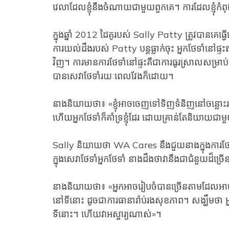
វេលាដែលខ្ញុំនឹងចំណាយជាមួយពួកគេ។ ការ​ដែល​ខ្ញុំ​កំពុង​
ក្នុងឆ្នាំ 2012 ដៃគូរបស់ Sally Patty ត្រូវបានគ
ការយល់ដឹងរបស់ Patty បន្តធ្លាក់ចុះ អ្នកថែទាំនៅផ្ទះ
វិញ។ ការមានការថែទាំនៅផ្ទះគឺជាការធូរស្រាលសម្រា
បានសេវាថែទាំរយៈពេលវែងក៏ដោយ។
នាង​និយាយ​ថា​៖ «​ខ្ញុំ​អាច​ចេញ​ទៅ​ទិញ​ទំនិញ​នៅ​ចន្ល
ហើយអ្នកថែទាំក៏គាំទ្រខ្ញុំដែរ ដោយគ្រាន់តែនិយាយជាមួយ
Sally និយាយថា WA Cares នឹងជួយនាងក្នុងការថ
ក្នុងសេវាថែទាំអ្នកថែទាំ នាងដឹងថាវានឹងជាជំនួយដ៏ច្រ
នាង​និយាយ​ថា​៖ «​អ្នក​អាច​រៀបចំ​បាន​ច្រើន​តាម​ដែល​អាច​ធ្
នៅទីនោះ ដូចជាការធានារ៉ាប់រងសុខភាព។ សង្ឃឹមថា អ្នក
ទីនោះ។ ហើយ​វា​អស្ចារ្យ​ណាស់»។