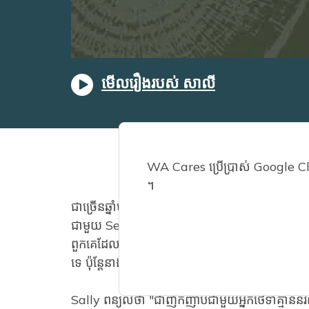
មើលរឿងរបស់ សាលី
WA Cares ប្រើប្រាស់ Google Clou
។
ជាច្រើនឆ្នាំមុនពេលនាងត្រូវការជំនួយជាមួយនឹងទំនួលខុស
ជាមួយ Senior Services។ នៅក្នុងតួនាទីនោះ Sally 
ពួកគេដែលមានវ័យចំណាស់ ឬពិការ។ នាងមិនត្រឹមតែអាចជួ
ទេ ប៉ុន្តែនាងបានផ្តល់ការណែនាំ និងត្រចៀកប្រកបដោយក្
Sally ពន្យល់ថា "ជាញឹកញាប់ជាមួយអ្នកថែទាំគ្មាននរណ