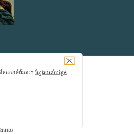
្តិនៃគេហទំព័រនេះ។
ស្វែងយល់បន្ថែម
ាំ
ាញ់របស់
ណ្ណោះ
តនឹងពេល