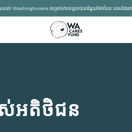
ពង្រីកជម្រើសរបស់ Washingtonians សម្រាប់ការទទួលបានជំនួយថែទាំរយៈពេល
ស់អតិថិជន