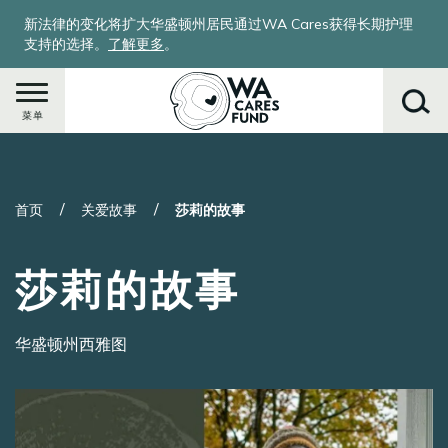
跳
新法律的变化将扩大华盛顿州居民通过WA Cares获得长期护理
转
支持的选择。
了解更多
。
到
主
要
菜单
内
容
搜
首页
关爱故事
莎莉的故事
索
莎莉的故事
华盛顿州西雅图