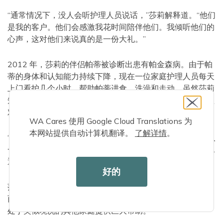
“通常情况下，没人会听护理人员说话，”莎莉解释道。“他们
是我的客户。他们会感激我花时间陪伴他们。我倾听他们的
心声，这对他们来说真的是一份大礼。”
2012 年，莎莉的伴侣帕蒂被诊断出患有帕金森病。由于帕
蒂的身体和认知能力持续下降，现在一位家庭护理人员每天
上门看护几个小时，帮助帕蒂进食、洗澡和走动。虽然莎莉
知道并不是每个人都能负担得起长期护理服务，但家庭护理
对她来说是一种解脱。
WA Cares 使用 Google Cloud Translations 为
本网站提供自动计算机翻译。
了解详情
。
“我可以趁着休息时间出去买些杂货，”她说，“我可以和别人
一起散步。从情感上来说，我确实得到了休息，护理人员也
通过与我交谈来支持我。”
好的
莎莉表示，WA Cares 本可以帮助她应对意外的医疗费用，
而且由于她在护理人员支持服务方面的背景，她知道这将为
处于类似境况的其他家庭提供巨大帮助。