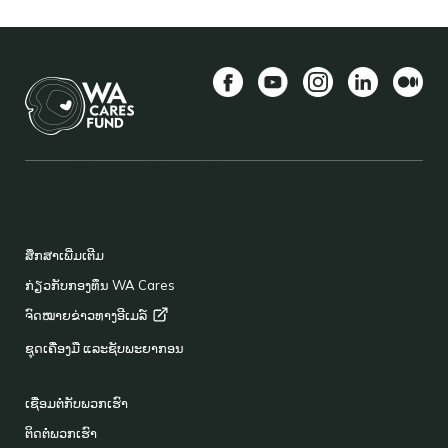
Facebook
YouTube
Instagram
LinkedIn
ກາງ
BACK TO TOP
FOOTER
ສຶກສາເພີ່ມເຕີມ
ກ່ຽວກັບກອງທຶນ WA Cares
ຈົດໝາຍຂ່າວທາງອີເມລ໌
ຊຸດເຄື່ອງມື ແລະຊັບພະຍາກອນ
ເຊື່ອມຕໍ່ກັບພວກເຮົາ
ຕິດຕໍ່ພວກເຮົາ