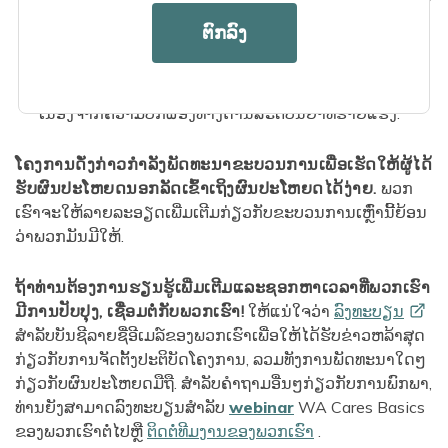
ຫນ້ອຍ 90 ວັນ​: ການ​ກິນ​ອາ​ຫານ​, ຫ້ອງ​ນ​້​ໍ​, ການ​ຍົກ​ຍ້າຍ​, ການ​
ຕົກລົງ
ອາບ​ນ​້​ໍາ​, ການ​ນຸ່ງ​ຫຼື​ການ​ຕໍ່​ເນື່ອງ​.
ຮຽກຮ້ອງໃຫ້ມີການຊີ້ນໍາຢ່າງຫຼວງຫຼາຍເພື່ອປົກປ້ອງຜູ້ໄດ້ຮັບ
ຜົນປະໂຫຍດຈາກໄພຂົ່ມຂູ່ຕໍ່ສຸຂະພາບແລະຄວາມປອດໄພ
ເນື່ອງຈາກຄວາມບົກຜ່ອງທາງດ້ານສະຕິປັນຍາທີ່ຮ້າຍແຮງ.
ໂຄງການດັ່ງກ່າວກໍາລັງພັດທະນາຂະບວນການເພື່ອເຮັດໃຫ້ຜູ້ໄດ້
ຮັບຜົນປະໂຫຍດນອກລັດເຂົ້າເຖິງຜົນປະໂຫຍດໄດ້ງ່າຍ.
ພວກ
ເຮົາຈະໃຫ້ລາຍລະອຽດເພີ່ມເຕີມກ່ຽວກັບຂະບວນການເຫຼົ່ານີ້ຍ້ອນ
ວ່າພວກມັນມີໃຫ້.
ຖ້າທ່ານຕ້ອງການຮຽນຮູ້ເພີ່ມເຕີມແລະຊອກຫາເວລາທີ່ພວກເຮົາ
ມີການປັບປຸງ, ເຊື່ອມຕໍ່ກັບພວກເຮົາ!
ໃຫ້ແນ່ໃຈວ່າ
ລົງທະບຽນ
ສໍາລັບບັນຊີລາຍຊື່ອີເມລ໌ຂອງພວກເຮົາເພື່ອໃຫ້ໄດ້ຮັບຂ່າວຫລ້າສຸດ
ກ່ຽວກັບການຈັດຕັ້ງປະຕິບັດໂຄງການ, ລວມທັງການພັດທະນາໃດໆ
ກ່ຽວກັບຜົນປະໂຫຍດມືຖື. ສໍາລັບຄໍາຖາມອື່ນໆກ່ຽວກັບການພົກພາ,
ທ່ານຍັງສາມາດລົງທະບຽນສໍາລັບ
webinar
WA Cares Basics
ຂອງພວກເຮົາຕໍ່ໄປຫຼື
ຕິດຕໍ່ທີມງານຂອງພວກເຮົາ
.