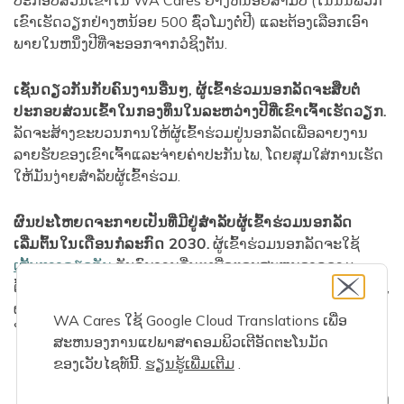
ປະກອບສ່ວນເຂົ້າໃນ WA Cares ຢ່າງຫນ້ອຍສາມປີ (ໃນນັ້ນພວກ
ເຂົາເຮັດວຽກຢ່າງຫນ້ອຍ 500 ຊົ່ວໂມງຕໍ່ປີ) ແລະຕ້ອງເລືອກເອົາ
ພາຍໃນຫນຶ່ງປີທີ່ຈະອອກຈາກວໍຊິງຕັນ.
ເຊັ່ນດຽວກັນກັບຄົນງານອື່ນໆ, ຜູ້ເຂົ້າຮ່ວມນອກລັດຈະສືບຕໍ່
ປະກອບສ່ວນເຂົ້າໃນກອງທຶນໃນລະຫວ່າງປີທີ່ເຂົາເຈົ້າເຮັດວຽກ.
ລັດຈະສ້າງຂະບວນການໃຫ້ຜູ້ເຂົ້າຮ່ວມຢູ່ນອກລັດເພື່ອລາຍງານ
ລາຍຮັບຂອງເຂົາເຈົ້າແລະຈ່າຍຄ່າປະກັນໄພ, ໂດຍສຸມໃສ່ການເຮັດ
ໃຫ້ມັນງ່າຍສໍາລັບຜູ້ເຂົ້າຮ່ວມ.
ຜົນປະໂຫຍດຈະກາຍເປັນທີ່ມີຢູ່ສໍາລັບຜູ້ເຂົ້າຮ່ວມນອກລັດ
ເລີ່ມຕົ້ນໃນເດືອນກໍລະກົດ 2030.
ຜູ້ເຂົ້າຮ່ວມນອກລັດຈະໃຊ້
ເສັ້ນທາງດຽວກັນ
ກັບຄົນງານອື່ນໆເພື່ອຕອບສະຫນອງຄວາມ
ຕ້ອງການການປະກອບສ່ວນ. ສຳລັບຄວາມຕ້ອງການດ້ານການດູແລ,
ຜູ້ໄດ້ຮັບຜົນປະໂຫຍດນອກລັດຕ້ອງຕອບສະໜອງໄດ້ຢ່າງນ້ອຍໜຶ່ງ
WA Cares ໃຊ້ Google Cloud Translations ເພື່ອ
ໃນຄວາມຕ້ອງການເຫຼົ່ານີ້:
ສະຫນອງການແປພາສາຄອມພິວເຕີອັດຕະໂນມັດ
ຂອງເວັບໄຊທ໌ນີ້.
ຮຽນ​ຮູ້​ເພີ່ມ​ເຕີມ
​.
ບໍ່​ສາ​ມາດ​ປະ​ຕິ​ບັດ (ໂດຍ​ບໍ່​ມີ​ການ​ຊ່ວຍ​ເຫຼືອ​ຢ່າງ​ຫຼວງ​ຫຼາຍ​ຈາກ​
ຜູ້​ອື່ນ​) ຢ່າງ​ຫນ້ອຍ​ສອງ​ກິດ​ຈະ​ກໍາ​ດັ່ງ​ຕໍ່​ໄປ​ນີ້​ເປັນ​ໄລ​ຍະ​ເວ​ລາ​ຢ່າງ​