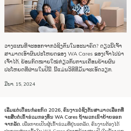
ວາງແຜນທີ່ຈະອອກຈາກວໍຊິງຕັນໃນອະນາຄົດ? ດຽວນີ້ເຈົ້າ
ສາມາດເອົາຜົນປະໂຫຍດຂອງ WA Cares ຂອງເຈົ້າໄປນຳ
ເຈົ້າໄດ້, ຍ້ອນກົດໝາຍໃໝ່ກ່ຽວກັບການເຄື່ອນຍ້າຍຜົນ
ປະໂຫຍດທີ່ຜ່ານໃນປີນີ້. ນີ້ແມ່ນວິທີທີ່ມັນຈະເຮັດວຽກ.
ມີນາ. 15, 2024
ເລີ່ມແຕ່ເດືອນກໍລະກົດ 2026, ຄົນງານວໍຊິງຕັນສາມາດເລືອກທີ່
ຈະສືບຕໍ່ເຂົ້າຮ່ວມກອງທຶນ WA Cares ຖ້າພວກເຂົາຍ້າຍອອກ
ຈາກລັດ.
ເພື່ອກາຍເປັນຜູ້ເຂົ້າຮ່ວມທີ່ຢູ່ນອກລັດ, ຄົນງານຕ້ອງໄດ້