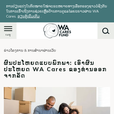
ຂ້າມ
ການປ່ຽນແປງໃນກົດໝາຍໃໝ່ຈະຂະຫຍາຍທາງເລືອກຂອງຊາວວໍຊິງຕັນ
ໄປ
ໃນການເຂົ້າເຖິງການຊ່ວຍເຫຼືອດ້ານການດູແລໄລຍະຍາວຜ່ານ WA
ຫາ
Cares.
ຮຽນ​ຮູ້​ເພີ່ມ​ເຕີມ
​.
ເນື້ອ
ໃນ
ຕົ້ນຕໍ
ເມນູ
ຂ່າວໂຄງການ & ການສໍານາຜ່ານເວັບ
ຄົ້ນຫາ
ຜົນປະໂຫຍດແບບພົກພາ: ເອົາຜົນ
ປະໂຫຍດ WA Cares ຂອງທ່ານອອກ
ຈາກລັດ