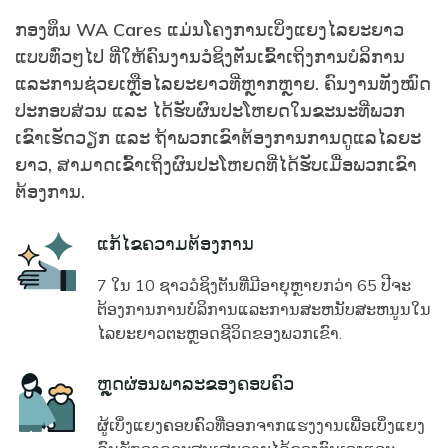
ກອງທຶນ WA Cares ແມ່ນໂຄງການເບິ່ງແຍງໄລຍະຍາວ
ແບບທົ່ວໆໄປ ທີ່ໃຫ້ຄົນງານວໍຊິງຕັນເຂົ້າເຖິງການບໍລິການ
ແລະການຊ່ວຍເຫຼືອໄລຍະຍາວທີ່ຫຼາກຫຼາຍ. ຄົນງານທັງໝົດ
ປະກອບສ່ວນ ແລະ ໄດ້ຮັບຜົນປະໂຫຍດໃນຂະນະທີ່ພວກ
ເຂົາເຮັດວຽກ ແລະ ຖ້າພວກເຂົາຕ້ອງການການດູແລໄລຍະ
ຍາວ, ສາມາດເຂົ້າເຖິງຜົນປະໂຫຍດທີ່ໄດ້ຮັບເມື່ອພວກເຂົາ
ຕ້ອງການ.
Icon
ແກ້ໄຂຄວາມຕ້ອງການ
7 ໃນ 10 ຊາວວໍຊິງຕັນທີ່ມີອາຍຸຫຼາຍກວ່າ 65 ປີຈະ
ຕ້ອງການການບໍລິການແລະການສະຫນັບສະຫນູນໃນ
ໄລຍະຍາວຕະຫຼອດຊີວິດຂອງພວກເຂົາ.
Icon
ຫຼຸດຜ່ອນພາລະຂອງຄອບຄົວ
ຜູ້ເບິ່ງແຍງຄອບຄົວທີ່ອອກຈາກແຮງງານເພື່ອເບິ່ງແຍງ