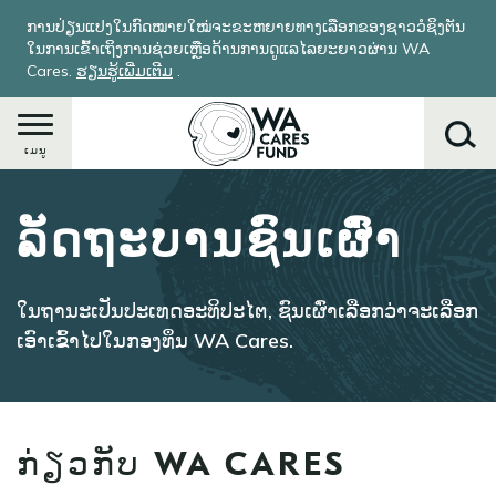
ຂ້າມ
ການປ່ຽນແປງໃນກົດໝາຍໃໝ່ຈະຂະຫຍາຍທາງເລືອກຂອງຊາວວໍຊິງຕັນ
ໄປ
ໃນການເຂົ້າເຖິງການຊ່ວຍເຫຼືອດ້ານການດູແລໄລຍະຍາວຜ່ານ WA
ຫາ
Cares.
ຮຽນ​ຮູ້​ເພີ່ມ​ເຕີມ
​.
ເນື້ອ
ໃນ
ຕົ້ນຕໍ
ເມນູ
ລັດຖະບານຊົນເຜົ່າ
ຄົ້ນຫາ
ໃນ​ຖາ​ນະ​ເປັນ​ປະ​ເທດ​ອະ​ທິ​ປະ​ໄຕ, ຊົນ​ເຜົ່າ​ເລືອກ​ວ່າ​ຈະ​ເລືອກ​
ເອົາ​ເຂົ້າ​ໄປ​ໃນ​ກອງ​ທຶນ WA Cares.
ກ່ຽວກັບ WA CARES