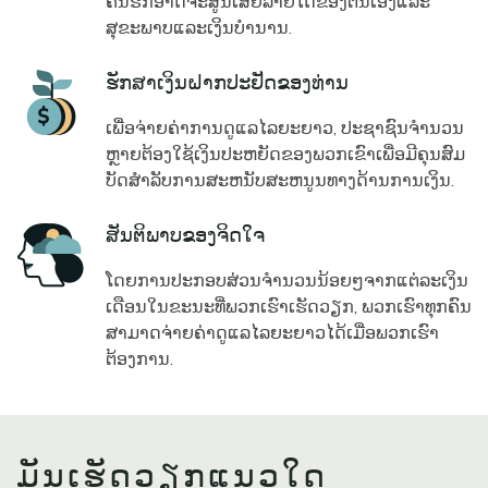
ຄົນຮັກອາດຈະສູນເສຍລາຍໄດ້ຂອງຕົນເອງແລະ
ສຸຂະພາບແລະເງິນບໍານານ.
Icon
ຮັກສາເງິນຝາກປະຢັດຂອງທ່ານ
ເພື່ອຈ່າຍຄ່າການດູແລໄລຍະຍາວ, ປະຊາຊົນຈໍານວນ
ຫຼາຍຕ້ອງໃຊ້ເງິນປະຫຍັດຂອງພວກເຂົາເພື່ອມີຄຸນສົມ
ບັດສໍາລັບການສະຫນັບສະຫນູນທາງດ້ານການເງິນ.
Icon
ສັນຕິພາບຂອງຈິດໃຈ
ໂດຍການປະກອບສ່ວນຈໍານວນນ້ອຍໆຈາກແຕ່ລະເງິນ
ເດືອນໃນຂະນະທີ່ພວກເຮົາເຮັດວຽກ, ພວກເຮົາທຸກຄົນ
ສາມາດຈ່າຍຄ່າດູແລໄລຍະຍາວໄດ້ເມື່ອພວກເຮົາ
ຕ້ອງການ.
ມັນເຮັດວຽກແນວໃດ