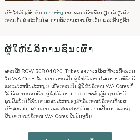
ເຂົ້າໄປເບິ່ງໜ້າ
ຂໍ້ມູນນາຍຈ້າງ
ຂອງພວກເຮົາເພື່ອຮຽນຮູ້ກ່ຽວກັບ
ການເກັບຄ່າປະກັນໄພ, ການຕິດຕາມການຍົກເວັ້ນ, ແລະອື່ນໆອີກ
ຜູ້ໃຫ້ບໍລິການຊົນເຜົ່າ
ພາຍໃຕ້ RCW 50B.04.020, Tribes ອາດຈະເລືອກທີ່ຈະເຂົ້າຮ່ວມ
ໃນ WA Cares ໂດຍການກາຍເປັນຜູ້ໃຫ້ບໍລິການໄລຍະຍາວທີ່ຮັບຮູ້
ແລະສະຫນັບສະຫນູນ. ເພື່ອກາຍເປັນຜູ້ໃຫ້ບໍລິການ WA Cares ທີ່
ໄດ້ຮັບການຍອມຮັບ, ຜູ້ໃຫ້ບໍລິການ Tribal ຈະສົ່ງຫຼັກຖານວ່າມີ
ຄຸນສົມບັດໄດ້ຮັບການຕອບສະຫນອງສໍາລັບການບໍລິການທີ່ພວກ
ເຂົາສະເຫນີ, ຜ່ານການກວດສອບປະຫວັດຄວາມເປັນມາ, ແລະຖື
ສັນຍາການບໍລິການ WA Cares ໃນປັດຈຸບັນ.