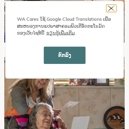
WA Cares ໃຊ້ Google Cloud Translations ເພື່ອ
ສະຫນອງການແປພາສາຄອມພິວເຕີອັດຕະໂນມັດ
ຂອງເວັບໄຊທ໌ນີ້.
ຮຽນ​ຮູ້​ເພີ່ມ​ເຕີມ
​.
ຕົກລົງ