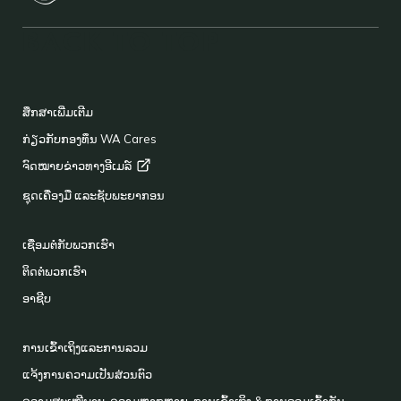
BACK TO TOP
FOOTER
ສຶກສາເພີ່ມເຕີມ
ກ່ຽວກັບກອງທຶນ WA Cares
ຈົດໝາຍຂ່າວທາງອີເມລ໌
ຊຸດເຄື່ອງມື ແລະຊັບພະຍາກອນ
ເຊື່ອມຕໍ່ກັບພວກເຮົາ
ຕິດຕໍ່ພວກເຮົາ
ອາຊີບ
ການເຂົ້າເຖິງແລະການລວມ
ແຈ້ງການຄວາມເປັນສ່ວນຕົວ
ຄວາມສະເໝີພາບ, ຄວາມຫຼາກຫຼາຍ, ການເຂົ້າເຖິງ & ການລວມເຂົ້າກັນ