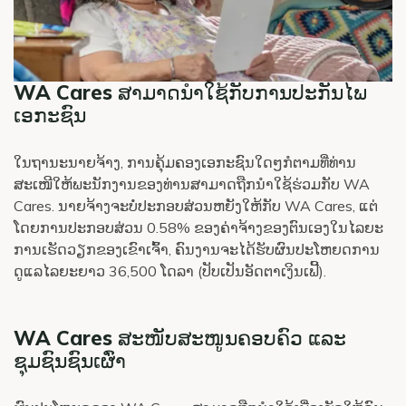
WA Cares ສາມາດນຳໃຊ້ກັບການປະກັນໄພ
ເອກະຊົນ
ໃນຖານະນາຍຈ້າງ, ການຄຸ້ມຄອງເອກະຊົນໃດໆກໍຕາມທີ່ທ່ານ
ສະເໜີໃຫ້ພະນັກງານຂອງທ່ານສາມາດຖືກນຳໃຊ້ຮ່ວມກັບ WA
Cares. ນາຍຈ້າງຈະບໍ່ປະກອບສ່ວນຫຍັງໃຫ້ກັບ WA Cares, ແຕ່
ໂດຍການປະກອບສ່ວນ 0.58% ຂອງຄ່າຈ້າງຂອງຕົນເອງໃນໄລຍະ
ການເຮັດວຽກຂອງເຂົາເຈົ້າ, ຄົນງານຈະໄດ້ຮັບຜົນປະໂຫຍດການ
ດູແລໄລຍະຍາວ 36,500 ໂດລາ (ປັບເປັນອັດຕາເງິນເຟີ້).
WA Cares ສະໜັບສະໜູນຄອບຄົວ ແລະ
ຊຸມຊົນຊົນເຜົ່າ