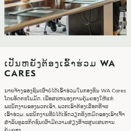
ເປັນຫຍັງຕ້ອງເຂົ້າຮ່ວມ WA
CARES
ນາຍຈ້າງຂອງຊົນເຜົ່າບໍ່ໄດ້ເຂົ້າຮ່ວມໃນກອງທຶນ WA Cares
ໂດຍອັດຕະໂນມັດ. ເພື່ອສະຫນອງການຄຸ້ມຄອງໃຫ້ແກ່
ພະນັກງານຂອງພວກເຂົາ, ພວກເຂົາຕ້ອງເລືອກທີ່ຈະ
ເຂົ້າຮ່ວມ. ພະນັກງານທີ່ບໍ່ໄດ້ເຮັດວຽກທັງຫມົດຂອງເຂົາເຈົ້າ
ສໍາລັບທຸລະກິດຊົນເຜົ່າມີຄວາມສ່ຽງທີ່ຈະສູນເສຍການ
ຄຸ້ມຄອງ.