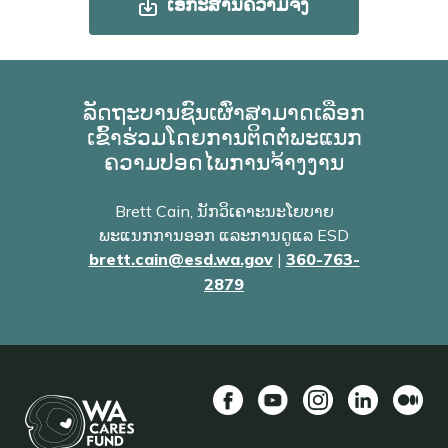
ເອກະສານຄວາມຈິງ
ລັດຖະບານຊົນເຜົ່າສາມາດເລືອກ
ເຂົ້າຮ່ວມໂດຍການຕິດຕໍ່ພະແນກ
ຄວາມປອດໄພການຈ້າງງານ
Brett Cain, ນັກວິເຄາະນະໂຍບາຍ
ພະແນກການອອກ ແລະການດູແລ ESD
brett.cain@esd.wa.gov
|
360-763-
2879
Facebook
YouTube
Instagram
LinkedIn
ກາງ