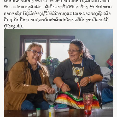
ຜົນປະໂຫຍດຂອງ WA Cares ສາມາດຖືກນໍາໃຊ້ເພື່ອເຮັດໃຫ້ຄົນ
ຮັກ
ແມ່ນແຕ່ຄູ່ສົມລົດ
ຜູ້ເບິ່ງແຍງທີ່ໄດ້ຮັບຄ່າຈ້າງ. ຜົນປະໂຫຍດ
-
-
ອາດຈະຖືກໃຊ້ເພື່ອຈ້າງຜູ້ໃຫ້ບໍລິການດູແລໄລຍະຍາວຂອງຊົນເຜົ່າ
ອື່ນໆ. ອັນນີ້ສາມາດຊ່ວຍຮັກສາຜົນປະໂຫຍດທີ່ຄົນງານມີລາຍໄດ້
ຢູ່ໃນຊຸມຊົນ.