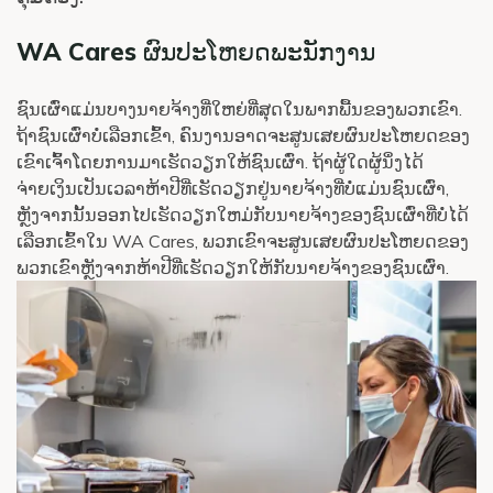
WA Cares ຜົນປະໂຫຍດພະນັກງານ
ຊົນເຜົ່າແມ່ນບາງນາຍຈ້າງທີ່ໃຫຍ່ທີ່ສຸດໃນພາກພື້ນຂອງພວກເຂົາ.
ຖ້າຊົນເຜົ່າບໍ່ເລືອກເຂົ້າ, ຄົນງານອາດຈະສູນເສຍຜົນປະໂຫຍດຂອງ
ເຂົາເຈົ້າໂດຍການມາເຮັດວຽກໃຫ້ຊົນເຜົ່າ. ຖ້າຜູ້ໃດຜູ້ນຶ່ງໄດ້
ຈ່າຍເງິນເປັນເວລາຫ້າປີທີ່ເຮັດວຽກຢູ່ນາຍຈ້າງທີ່ບໍ່ແມ່ນຊົນເຜົ່າ,
ຫຼັງຈາກນັ້ນອອກໄປເຮັດວຽກໃຫມ່ກັບນາຍຈ້າງຂອງຊົນເຜົ່າທີ່ບໍ່ໄດ້
ເລືອກເຂົ້າໃນ WA Cares, ພວກເຂົາຈະສູນເສຍຜົນປະໂຫຍດຂອງ
ພວກເຂົາຫຼັງຈາກຫ້າປີທີ່ເຮັດວຽກໃຫ້ກັບນາຍຈ້າງຂອງຊົນເຜົ່າ.