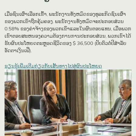
ເມື່ອຊົນເຜົ່າເລືອກເຂົ້າ, ພະນັກງານທັງຫມົດຂອງທຸລະກິດຊົນເຜົ່າ
ຂອງພວກເຂົາຖືກຄຸ້ມຄອງ. ພະນັກງານທັງຫມົດຈະປະກອບສ່ວນ
0.58% ຂອງຄ່າຈ້າງຂອງພວກເຂົາແລະໃນຜົນຕອບແທນ, ເມື່ອພວກ
ເຂົາຕອບສະຫນອງຄວາມຕ້ອງການການປະກອບສ່ວນ, ພວກເຂົາໄດ້
ຮັບຜົນປະໂຫຍດຕະຫຼອດຊີວິດຂອງ $ 36,500 (ປັບຕົວຕໍ່ປີສໍາລັບ
ອັດຕາເງິນເຟີ້).
ຮຽນຮູ້ເພີ່ມເຕີມກ່ຽວກັບເສັ້ນທາງໄປສູ່ຜົນປະໂຫຍດ