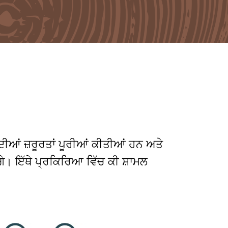
አማርኛ
فارسی، فارسی
ትግሪኛ
ਤਾਗਾਲੋਗ
ພາສາລາວ
ਦੀਆਂ ਜ਼ਰੂਰਤਾਂ ਪੂਰੀਆਂ ਕੀਤੀਆਂ ਹਨ ਅਤੇ
ਕੋਗੇ। ਇੱਥੇ ਪ੍ਰਕਿਰਿਆ ਵਿੱਚ ਕੀ ਸ਼ਾਮਲ