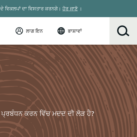
ਆਂ ਦੇ ਵਿਕਲਪਾਂ ਦਾ ਵਿਸਤਾਰ ਕਰਨਗੇ।
ਹੋਰ ਜਾਣੋ
।
ਲਾਗ ਇਨ
ਭਾਸ਼ਾਵਾਂ
ਅੰਗਰੇਜ਼ੀ (English)
Español
Tiếng Việt
Русский
简体中文
繁体中文
한국어
عربي
ខ្មែរ
ਦਾ ਪ੍ਰਬੰਧਨ ਕਰਨ ਵਿੱਚ ਮਦਦ ਦੀ ਲੋੜ ਹੈ?
українська
Soomaali
ਪੰਜਾਬੀ