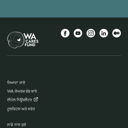
Facebook
YouTube
Instagram
LinkedIn
ਵੱਧ
BACK TO TOP
FOOTER
ਜਿਆਦਾ ਜਾਣੋ
WA ਕੇਅਰਜ਼ ਫੰਡ ਬਾਰੇ
ਈਮੇਲ
ਨਿਊਜ਼ਲੈਟਰ
ਟੂਲਕਿਟਸ ਅਤੇ ਸਰੋਤ
ਸਾਡੇ ਨਾਲ ਜੁੜੋ