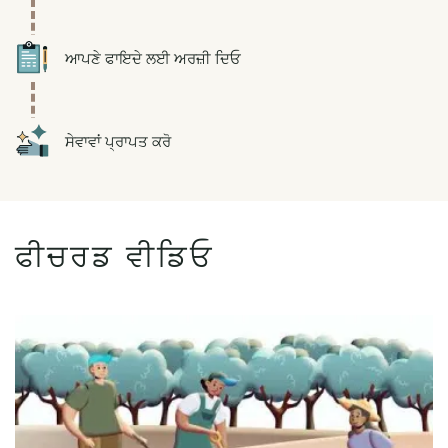
Icon
ਆਪਣੇ ਫਾਇਦੇ ਲਈ ਅਰਜ਼ੀ ਦਿਓ
Icon
ਸੇਵਾਵਾਂ ਪ੍ਰਾਪਤ ਕਰੋ
ਫੀਚਰਡ ਵੀਡਿਓ