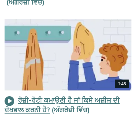
Video
1:45
duration
ਰੋਜ਼ੀ-ਰੋਟੀ ਕਮਾਉਣੀ ਹੈ ਜਾਂ ਕਿਸੇ ਅਜ਼ੀਜ਼ ਦੀ
ਦੇਖਭਾਲ ਕਰਨੀ ਹੈ?