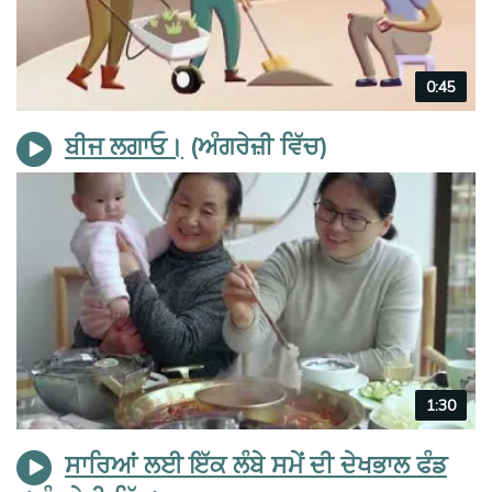
Video
0:45
duration
ਬੀਜ ਲਗਾਓ।
Video
1:30
duration
ਸਾਰਿਆਂ ਲਈ ਇੱਕ ਲੰਬੇ ਸਮੇਂ ਦੀ ਦੇਖਭਾਲ ਫੰਡ