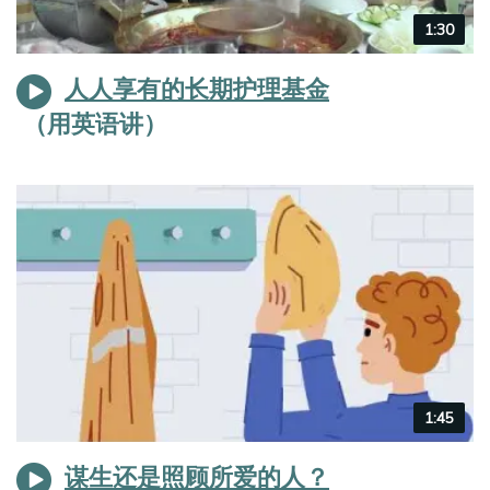
Video
1:30
duration
人人享有的长期护理基金
Video
1:45
duration
谋生还是照顾所爱的人？