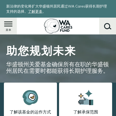
跳
新法律的变化将扩大华盛顿州居民通过WA Cares获得长期护理
转
支持的选择。
了解更多
。
到
主
要
菜单
内
Image
容
助您规划未来
搜
索
华盛顿州关爱基金确保所有在职的华盛顿
州居民在需要时都能获得长期护理服务。
了解该基金的运作方式
了解承保范围