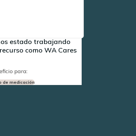
 enfermería para brindar
mos estado trabajando
n recurso como WA Cares
ficio para:
o de medicación