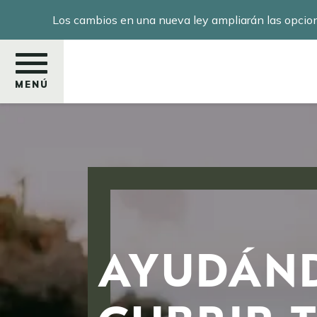
Pasar
Los cambios en una nueva ley ampliarán las opcio
al
contenido
principal
MENÚ
Buscar
AYUDÁND