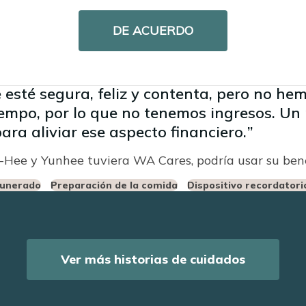
DE ACUERDO
un-Hee y Yunhee dejaron sus carreras de
a a su madre.
sté segura, feliz y contenta, pero no he
iempo, por lo que no tenemos ingresos. U
para aliviar ese aspecto financiero.
-Hee y Yunhee tuviera WA Cares, podría usar su bene
munerado
Preparación de la comida
Dispositivo recordatori
Ver más historias de cuidados