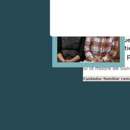
Image
Las hermanas S
atención diari
Queremos que e
durante este t
sería muy útil 
Si la madre de Sun
Cuidador familiar re