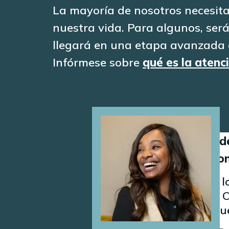
La mayoría de nosotros necesit
nuestra vida. Para algunos, ser
llegará en una etapa avanzada d
Infórmese sobre
qué es la atenci
Image
KD está agrade
gastos relacio
Lo último en l
el dinero. WA 
envejeces, sigu