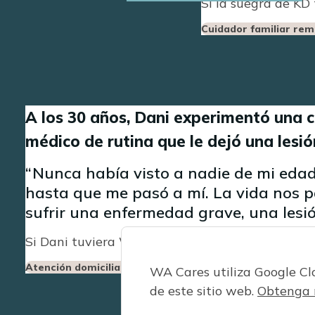
Si la suegra de KD 
Cuidador familiar re
A los 30 años, Dani experimentó una 
médico de rutina que le dejó una lesió
Nunca había visto a nadie de mi edad
hasta que me pasó a mí. La vida nos 
sufrir una enfermedad grave, una lesi
Si Dani tuviera WA Cares, podría usar su benefic
Atención domiciliaria
Silla de ruedas
Transporte
WA Cares utiliza Google C
de este sitio web.
Obtenga 