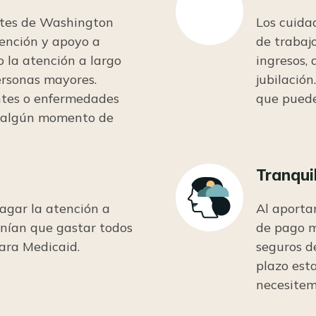
ntes de Washington
Los cuida
tención y apoyo a
de trabaj
 la atención a largo
ingresos,
personas mayores.
jubilación
ntes o enfermedades
que puede
n algún momento de
Tranqui
Icon
agar la atención a
Al aporta
enían que gastar todos
de pago m
para Medicaid.
seguros de
plazo est
necesitem