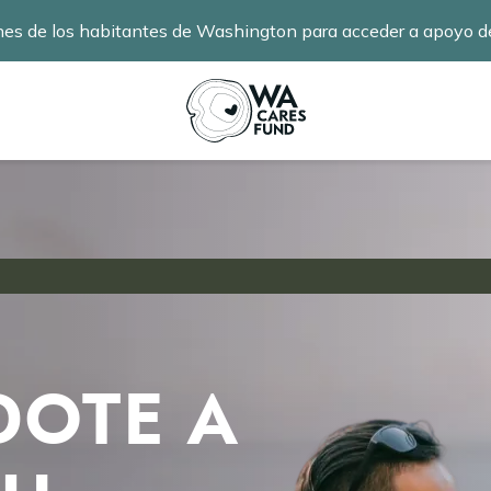
nes de los habitantes de Washington para acceder a apoyo de
información
.
OTE A
Image