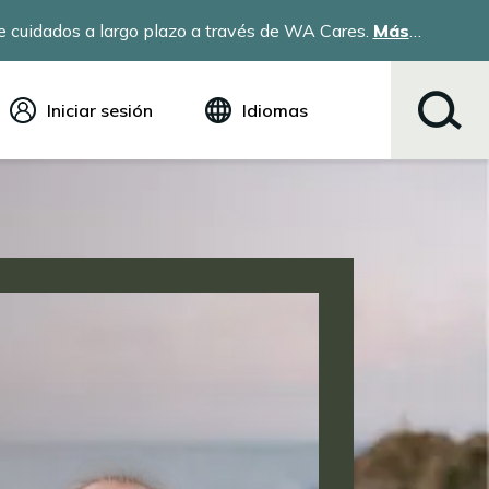
 cuidados a largo plazo a través de WA Cares.
Más
Iniciar sesión
Idiomas
Inglés (English)
Español
Tiếng Việt
Русский
简体中文
繁体中文
한국어
عربي
ខ្មែរ
українська
Soomaali
ਪੰਜਾਬੀ