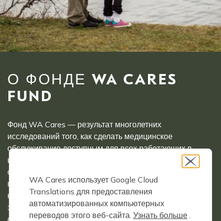
О ФОНДЕ WA CARES
FUND
Фонд WA Cares — результат многолетних
исследований того, как сделать медицинское
обслуживание доступным для всех работающих в
штате Вашингтон. Будучи государственной программой
страхования долгосрочного ухода, WA Cares
WA Cares использует Google Cloud
гарантирует покрытие для всех работающих
Translations для предоставления
независимо от наличия ранее существовавших
автоматизированных компьютерных
заболеваний. Вашингтон — первый штат в стране,
переводов этого веб-сайта.
Узнать больше
.
создавший доступный способ для широкого среднего