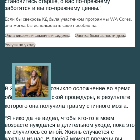
становитесь старше, о вас по-прежнему
заботятся и вы по-прежнему ценны.
Если бы свекровь КД была участником программы WA Cares,
она могла бы использовать свое пособие на:
Оплачиваемый семейный сиделка
Оценка безопасности дома
Услуги по уходу
Image
В 30 лет у Дэни возникло осложнение во время
обычной медицинской процедуры, в результате
которого она получила травму спинного мозга.
Я никогда не видел, чтобы кто-то в моем
возрасте нуждался в длительном уходе, пока это
не случилось со мной. Жизнь случается с
каждым из нас. В любой момент времени вы