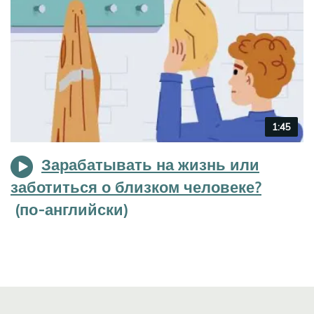
Video
1:45
duration
Зарабатывать на жизнь или
заботиться о близком человеке?