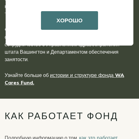
класса получить доступ к долгосрочному уходу, не
тратя при этом все свои сбережения.
ХОРОШО
Фонд WA Cares находится в ведении Департамента
социальных и медицинских услуг штата Вашингтон в
сотрудничестве с Управлением здравоохранения
штата Вашингтон и Департаментом обеспечения
занятости.
Узнайте больше об
истории и структуре фонда WA
Cares Fund.
КАК РАБОТАЕТ ФОНД
Подробную информацию о том,
как это работает
,