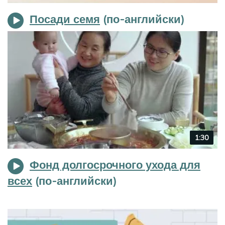
duration
Посади семя
Video
1:30
duration
Фонд долгосрочного ухода для
всех