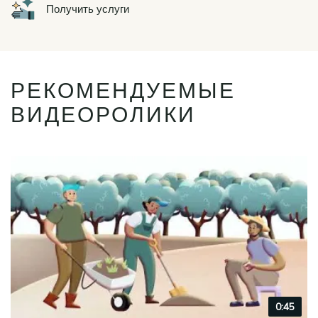
Icon
Получить услуги
РЕКОМЕНДУЕМЫЕ
ВИДЕОРОЛИКИ
Video
0:45