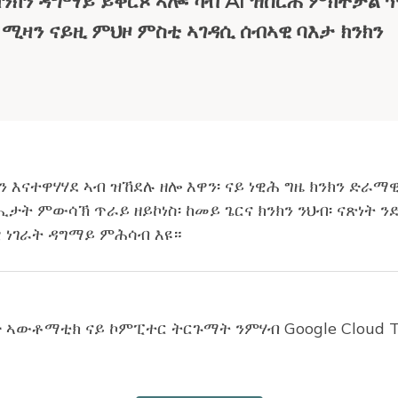
ንክን ዳግማይ ይቐርጾ ኣሎ፡ ካብ AI ዝሰርሕ ምክትታል ጥ
ሚዛን ናይዚ ምህዞ ምስቲ ኣገዳሲ ሰብኣዊ ባእታ ክንክን
 እናተዋሃሃደ ኣብ ዝኸደሉ ዘሎ እዋን፡ ናይ ነዊሕ ግዜ ክንክን ድራማ
 ምውሳኽ ጥራይ ዘይኮነስ፡ ከመይ ጌርና ክንክን ንህብ፡ ናጽነት ን
ዊ ነገራት ዳግማይ ምሕሳብ እዩ።
ጌርና ክንኣርግ ከም እንኽእል ይቕይር ኣሎ። ብመሰረት ጸብጻብ AAR
 ዝሓለፈ እዋን፡ ቁጽሪ ናይቶም ካብ 50 ዓመት ንላዕሊ ዝዕድሚኦም 
 ኣውቶማቲክ ናይ ኮምፒተር ትርጉማት ንምሃብ Google Cloud T
ድሚኦም ድሒሩ ነይሩ። ሕጂ ኣብ መብዛሕትኡ ምድባት ዋንነት ኣብ 
 ንውድቀትን ዘይተለምደ ቅዲን ክፈልጡ ክኽእሉ እንከለዉ፡ ኣውቶማቲ
ምርግጋጽ ክሕግዙ ይኽእሉ። ብድምጺ ዝንቀሳቐሱ ስርዓታት፡ ናይ ምን