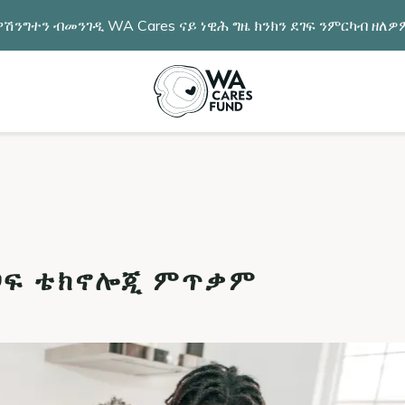
ሽንግተን ብመንገዲ WA Cares ናይ ነዊሕ ግዜ ክንክን ደገፍ ንምርካብ ዘለ
ድጋፍ ቴክኖሎጂ ምጥቃም