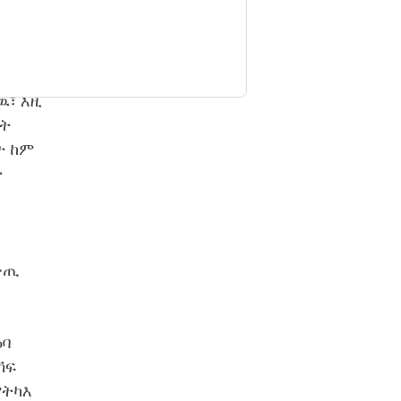
እሎም፡
ጥዕና
ዉ፣ እዚ
ስት
ት ከም
ት
ውጢ
ዕባ
ኻፍ
ምትካእ