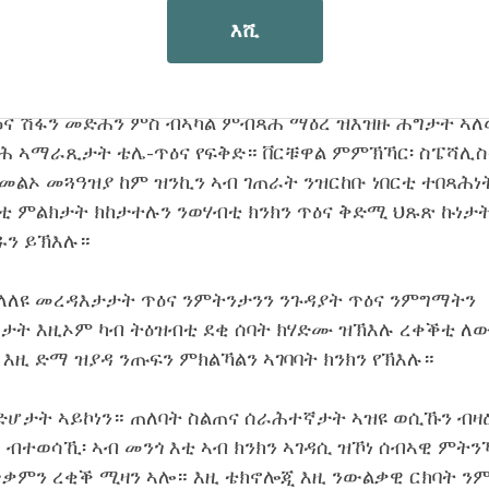
ክፍሊ ክሳብ ምውላዕን ምጥፋእን መብራህቲ ከባቢኦም ክቆጻጸሩ የኽ
እሺ
ኽእል ኣብዮታዊ ለውጢ ኣምጺኡ እዩ።
ኣብ ግዝኣት ዋሽንግተን ቴሌ-
ዕና ሽፋን መድሕን ምስ ብኣካል ምብጻሕ ማዕረ ዝእዝዙ ሕግታት ኣለ
 ኣማራጺታት ቴሌ-ጥዕና የፍቅድ። ቨርቹዋል ምምኽኻር፡ ስፔሻሊ
ዝመልኦ መጓዓዝያ ከም ዝንኪን ኣብ ገጠራት ንዝርከቡ ነበርቲ ተበጻሕነ
ቲ ምልክታት ክከታተሉን ንወሃብቲ ክንክን ጥዕና ቅድሚ ህጹጽ ኩነታ
ዱን ይኽእሉ።
ላለዩ መረዳእታታት ጥዕና ንምትንታንን ንጉዳያት ጥዕና ንምግማትን
ዓታት እዚኦም ካብ ትዕዝብቲ ደቂ ሰባት ክሃድሙ ዝኽእሉ ረቀቕቲ ለ
 እዚ ድማ ዝያዳ ንጡፍን ምክልኻልን ኣገባባት ክንክን የኽእሉ።
ድሆታት ኣይኮነን። ጠለባት ስልጠና ሰራሕተኛታት ኣዝዩ ወሲኹን ብዛ
ብተወሳኺ፡ ኣብ መንጎ እቲ ኣብ ክንክን ኣገዳሲ ዝኾነ ሰብኣዊ ምትን
ቃምን ረቂቕ ሚዛን ኣሎ። እዚ ቴክኖሎጂ እዚ ንውልቃዊ ርክባት ን