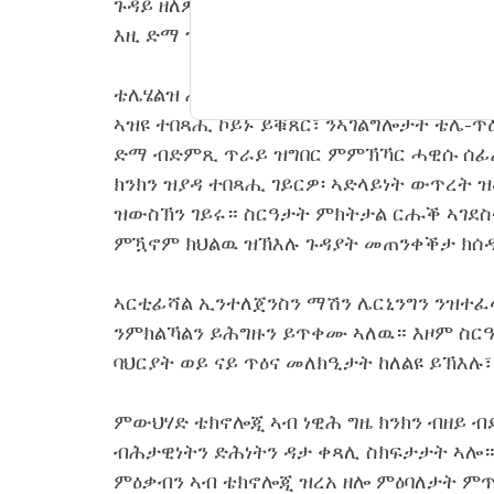
ጉዳይ ዘለዎም ኣረጋውያን፡ ካብ ምትዕርራይ ሙቐት 
እዚ ድማ ዝዓበየ ናይ ናጽነት ስምዒት የዕቢ።
ቴሌሄልዝ ሕክምናዊ ክንክን ብኸመይ ክወሃብ ከምዝ
ኣዝዩ ተበጻሒ ኮይኑ ይቑጸር፣ ንኣገልግሎታት ቴሌ-ጥ
ድማ ብድምጺ ጥራይ ዝግበር ምምኽኻር ሓዊሱ ሰፊሕ
ክንክን ዝያዳ ተበጻሒ ገይርዎ፡ ኣድላይነት ውጥረት 
ዝውስኽን ገይሩ። ስርዓታት ምክትታል ርሑቕ ኣገደስ
ምዃኖም ክህልዉ ዝኽእሉ ጉዳያት መጠንቀቕታ ክሰ
ኣርቲፊሻል ኢንተለጀንስን ማሽን ሌርኒንግን ንዝተፈ
ንምክልኻልን ይሕግዙን ይጥቀሙ ኣለዉ። እዞም ስር
ባህርያት ወይ ናይ ጥዕና መለክዒታት ከለልዩ ይኽእሉ፣
ምውህሃድ ቴክኖሎጂ ኣብ ነዊሕ ግዜ ክንክን ብዘይ ብ
ብሕታዊነትን ድሕነትን ዳታ ቀጻሊ ስክፍታታት ኣሎ። 
ምዕቃብን ኣብ ቴክኖሎጂ ዝረአ ዘሎ ምዕባለታት ምጥ