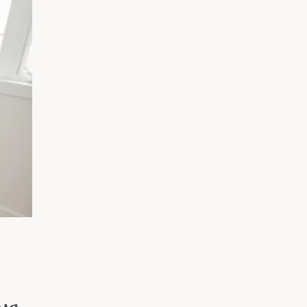
አማርኛ
فارسی، فارسی
ትግሪኛ
ታጋሎግ
ພາສາລາວ