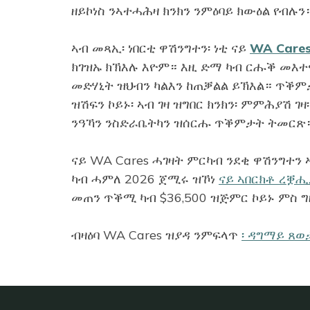
ዘይኮነስ ንኣተሓሕዛ ክንክን ንምዕባይ ክውዕል የብሉን
ኣብ መጻኢ፡ ነበርቲ ዋሽንግተን፡ ነቲ ናይ
WA Care
ክገዝኡ ክኽእሉ እዮም። እዚ ድማ ካብ ርሑቕ መእ
መድሃኒት ዝህብን ካልእን ከጠቓልል ይኽእል። ጥቕም
ዝሽፍን ኮይኑ፡ ኣብ ገዛ ዝግበር ክንክን፡ ምምሕያሽ ገ
ንዓኻን ንስድራቤትካን ዝሰርሑ ጥቕምታት ትመርጽ
ናይ WA Cares ሓገዛት ምርካብ ንደቂ ዋሽንግተን
ካብ ሓምለ 2026 ጀሚሩ ዝኾነ
ናይ ኣበርክቶ ረቛ
መጠን ጥቕሚ ካብ $36,500 ዝጅምር ኮይኑ ምስ ግ
ብዛዕባ WA Cares ዝያዳ ንምፍላጥ
፡ ዳግማይ ጸወ