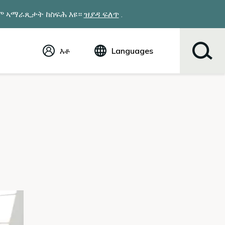
ዎም ኣማራጺታት ከስፍሕ እዩ።
ዝያዳ ፍለጥ
.
እቶ
Languages
ኢንግሊሽ (English)
Español
Tiếng Việt
Русский
简体中文
繁体中文
한국어
عربي
ខ្មែរ
українська
Soomaali
ਪੰਜਾਬੀ