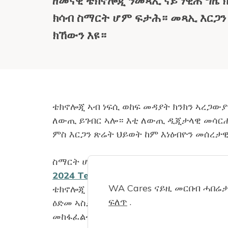
ዘመናዊ ቴክኖሎጂ ንመጻኢ ናይ ነዊሕ ግዜ ክ
ክሳብ ስማርት ሆም ፍታሕ። መጻኢ እርጋን 
ክኸውን እዩ።
ቴክኖሎጂ ኣብ ነፍሲ ወከፍ መዳያት ክንክን ኣረጋውያን
ለውጢ ይገብር ኣሎ። እቲ ለውጢ ዲጂታላዊ መሳርሒታት
ምስ እርጋን ጽሬት ህይወት ከም እነዕብዮን መሰረታ
ስማርት ሆም ቴክኖሎጂ ተቐልቂሉ ኣብ ቦታኡ ከመይ 
2024 Tech Trends in adults
50+
” ኣብ
WA Cares ናይዚ መርበብ ሓበሬታ
ቴክኖሎጂ ዝቕበሉ ካብቶም ካብ 18–49 ዓመት ዝዕ
ፍለጥ
.
ዕድመ ኣስታት ሓደ እዩ። ናይ ምንቅስቓስ ዳህሰስቲ
መከፋፈልቲ መድሃኒት ድማ ግቡእ መጠንን ግዜን ን