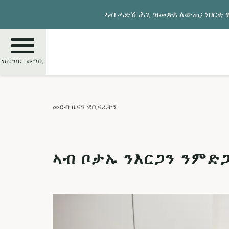
Skip
ኣብ ሓድሽ ሕጊ ዝመጽእ ለውጢ፡ ነበርቲ ዋ
to
main
content
ዝርዝር መግቢ
ምድላይ
መደብ ዜናን ዌቢናራትን
ኣብ ቦታኡ ንእርጋን ንም