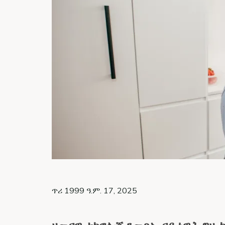
ጥሪ 1999 ዓ.ም. 17, 2025