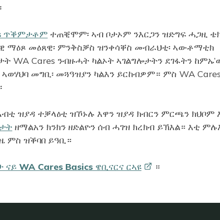
።
s ጥቕምታቶም
ተጠቒሞም፡ ኣብ ቦታኦም ንእርጋን ዝድግፍ ሓጋዚ ቴ
ተዊ ማዕጾ መዕጸዊ፡ ምንቅስቓስ ዝንቀሳቐስ መብራህቲ፡ ኣውቶማቲክ
ታት WA Cares ንብዙሓት ካልኦት ኣገልግሎታትን ደገፋትን ከምኡ’
ዛ፡ ኣወሃህባ መግቢ፡ መጓዓዝያን ካልእን ይርከብዎም። ምስ WA Care
።
 ኣብቲ ዝያዳ ተቓላዕቲ ዝኾኑሉ እዋን ዝያዳ ክብርን ምርጫን ክህቦም 
ሒታት
ዘማልአን ክንክን ዘድልዮን ሰብ ሓገዝ ክረክብ ይኽእል። እቲ ምሉ
ዜ ምስ ዝቕባበ ይዓቢ።
ታ ናይ WA Cares Basics ዌቢናርና
ርኣዩ
።