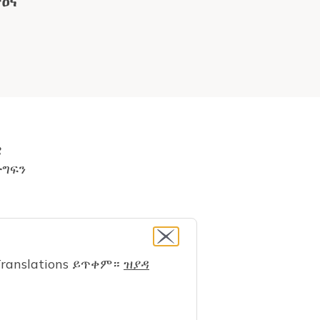
ዕና
ዊ
ድግፍን
P “
ዓበይቲ
ranslations ይጥቀም።
ዝያዳ
ክልቲኡ
ክ
ቅስቓስ